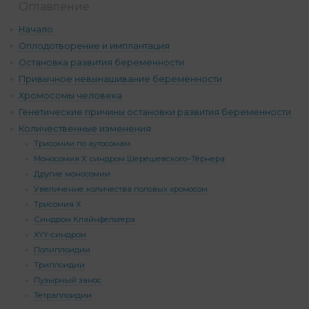
Оглавление
Начало
Оплодотворение и имплантация
Остановка развития беременности
Привычное невынашивание беременности
Хромосомы человека
Генетические причины остановки развития беременности
Количественные изменения
Трисомии по аутосомам
Моносомия Х: синдром Шерешевского–Тёрнера
Другие моносомии
Увеличение количества половых хромосом
Трисомия Х
Синдром Кляйнфельтера
XYY-синдром
Полиплоидии
Триплоидии
Пузырный занос
Тетраплоидии