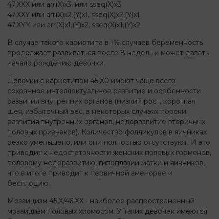
47,ХXX или arr(X)x3, или sseq(X)x3
47,ХXY или arr(X)x2,(Y)х1, sseq(X)x2,(Y)х1
47,ХYY или arr(X)x1,(Y)х2, sseq(X)x1,(Y)х2
В случае такого кариотипа в 1% случаев беременность
продолжает развиваться после 8 недель и может давать
начало рождению девочки.
Девочки с кариотипом 45,X0 имеют чаще всего
сохранное интеллектуальное развитие и особенности
развития внутренних органов (низкий рост, короткая
шея, избыточный вес, в некоторых случаях пороки
развития внутренних органов, недоразвитие вторичных
половых признаков). Количество фолликулов в яичниках
резко уменьшено, или они полностью отсутствуют. И это
приводит к недостаточности женских половых гормонов,
половому недоразвитию, гипоплазии матки и яичников,
что в итоге приводит к первичной аменорее и
бесплодию.
Мозаицизм 45,X/46,XХ - наиболее распространенный
мозаицизм половых хромосом. У таких девочек имеются