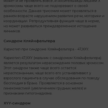
может и не проявлять вовсе, и носительницы лишней Х
хромосомы чаще всего не подозревают о своей
особенности. Данная трисомия может проявляться в
раннем возрасте нарушением развития речи, моторики и
координации. Репродуктивная функция чаще в норме,
но может развиваться преждевременное истощение
яичников.
Синдром Кляйнфельтера
Кариотип при синдроме Кляйнфельтера - 47,XXY.
Кариотип 47,XXY (мальчик с синдромом Кляйнфельтера)
является результатом нерасхождения половых хромосом.
Этот синдром также чаще всего остается
нераспознанным, чаще всего его устанавливают у
взрослого пациента в случае обследования по поводу
бесплодия в браке. Проявляется в основном
гинекомастией (увеличением грудных желез) и
признаками гипогонадизма.
XYY-синдром