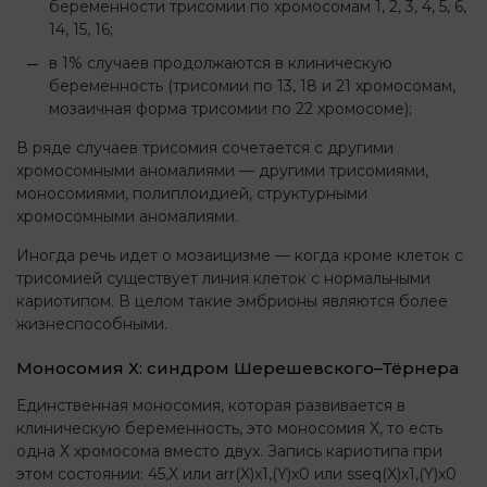
беременности трисомии по хромосомам 1, 2, 3, 4, 5, 6,
14, 15, 16;
в 1% случаев продолжаются в клиническую
беременность (трисомии по 13, 18 и 21 хромосомам,
мозаичная форма трисомии по 22 хромосоме);
В ряде случаев трисомия сочетается с другими
хромосомными аномалиями — другими трисомиями,
моносомиями, полиплоидией, структурными
хромосомными аномалиями.
Иногда речь идет о мозаицизме — когда кроме клеток с
трисомией существует линия клеток с нормальными
кариотипом. В целом такие эмбрионы являются более
жизнеспособными.
Моносомия Х: синдром Шерешевского–Тёрнера
Единственная моносомия, которая развивается в
клиническую беременность, это моносомия Х, то есть
одна Х хромосома вместо двух. Запись кариотипа при
этом состоянии: 45,X или arr(X)x1,(Y)x0 или sseq(X)x1,(Y)x0