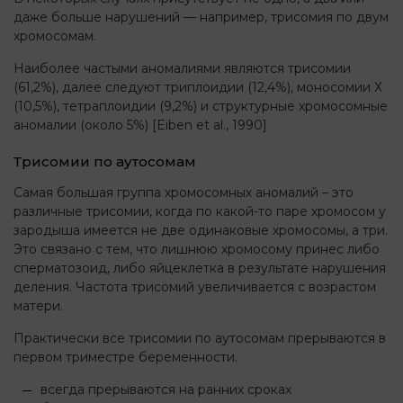
даже больше нарушений — например, трисомия по двум
хромосомам.
Наиболее частыми аномалиями являются трисомии
(61,2%), далее следуют триплоидии (12,4%), моносомии Х
(10,5%), тетраплоидии (9,2%) и структурные хромосомные
аномалии (около 5%) [Eiben et al., 1990]
Трисомии по аутосомам
Самая большая группа хромосомных аномалий – это
различные трисомии, когда по какой-то паре хромосом у
зародыша имеется не две одинаковые хромосомы, а три.
Это связано с тем, что лишнюю хромосому принес либо
сперматозоид, либо яйцеклетка в результате нарушения
деления. Частота трисомий увеличивается с возрастом
матери.
Практически все трисомии по аутосомам прерываются в
первом триместре беременности.
всегда прерываются на ранних сроках