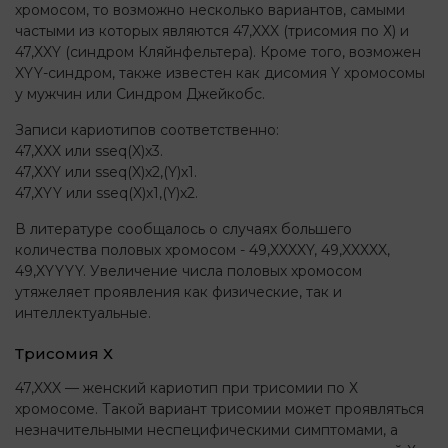
хромосом, то возможно несколько вариантов, самыми
частыми из которых являются 47,XXX (трисомия по Х) и
47,XXY (синдром Кляйнфельтера). Кроме того, возможен
XYY-синдром, также известен как дисомия Y хромосомы
у мужчин или Синдром Джейкобс.
Записи кариотипов соответственно:
47,ХXX или sseq(X)x3.
47,ХXY или sseq(X)x2,(Y)х1.
47,ХYY или sseq(X)x1,(Y)х2.
В литературе сообщалось о случаях большего
количества половых хромосом - 49,XXXXY, 49,XXXXX,
49,XYYYY. Увеличение числа половых хромосом
утяжеляет проявления как физические, так и
интеллектуальные.
Трисомия Х
47,XXX — женский кариотип при трисомии по Х
хромосоме. Такой вариант трисомии может проявляться
незначительными неспецифическими симптомами, а