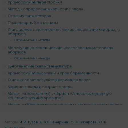
Хромосомные перестройки
Методы определения кариотипа плода
Ограничения методов
Плацентарный мозаицизм
Стандартное цитогенетическое исследование материала
абортуса
Ограничения метода
Молекулярно-генетические исследования материала
абортуса
Ограничения метода
Цитогенетическая номенклатура
Хромосомные аномалии и срок беременности
О чем говорят результаты кариотипа плода
Кариотип плода и возраст матери
Может ли нормальный эмбрион АА нести измененную
генетическую информацию?
Может ли быть хромосомная аномалия после нормального
ПГТ?
ЭКО без ПГТ и плацентарный мозаицизм: «Дайте матке
шанс!»
Авторы:
И. И. Гузов
Е. Ю. Печёрина
О. М. Захарова
О. В.
Комментарии (17)