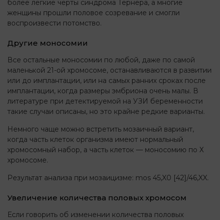
более легкие черты синдрома Тёрнера, а многие
женщины прошли половое созревание и смогли
воспроизвести потомство.
Другие моносомии
Все остальные моносомии по любой, даже по самой
маленькой 21-ой хромосоме, останавливаются в развитии
или до имплантации, или на самых ранних сроках после
имплантации, когда размеры эмбриона очень малы. В
литературе при детектируемой на УЗИ беременности
такие случаи описаны, но это крайне редкие варианты.
Немного чаще можно встретить мозаичный вариант,
когда часть клеток организма имеют нормальный
хромосомный набор, а часть клеток — моносомию по Х
хромосоме.
Результат анализа при мозаицизме: mos 45,X0 [42]/46,XX.
Увеличение количества половых хромосом
Если говорить об изменении количества половых