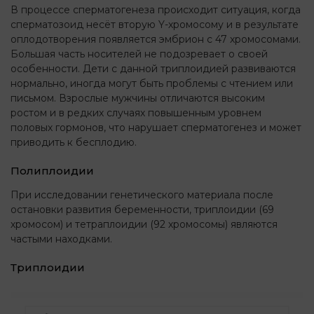
В процессе сперматогенеза происходит ситуация, когда
сперматозоид несёт вторую Y-хромосому и в результате
оплодотворения появляется эмбрион с 47 хромосомами.
Большая часть носителей не подозревает о своей
особенности. Дети с данной триплоидией развиваются
нормально, иногда могут быть проблемы с чтением или
письмом. Взрослые мужчины отличаются высоким
ростом и в редких случаях повышенным уровнем
половых гормонов, что нарушает сперматогенез и может
приводить к бесплодию.
Полиплоидии
При исследовании генетического материала после
остановки развития беременности, триплоидии (69
хромосом) и тетраплоидии (92 хромосомы) являются
частыми находками.
Триплоидии