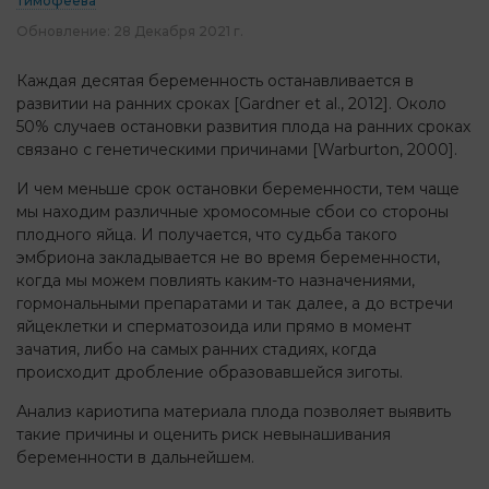
Тимофеева
Обновление:
28 Декабря 2021 г.
Каждая десятая беременность останавливается в
развитии на ранних сроках [Gardner et al., 2012]. Около
50% случаев остановки развития плода на ранних сроках
связано с генетическими причинами [Warburton, 2000].
И чем меньше срок остановки беременности, тем чаще
мы находим различные хромосомные сбои со стороны
плодного яйца. И получается, что судьба такого
эмбриона закладывается не во время беременности,
когда мы можем повлиять каким-то назначениями,
гормональными препаратами и так далее, а до встречи
яйцеклетки и сперматозоида или прямо в момент
зачатия, либо на самых ранних стадиях, когда
происходит дробление образовавшейся зиготы.
Анализ кариотипа материала плода позволяет выявить
такие причины и оценить риск невынашивания
беременности в дальнейшем.