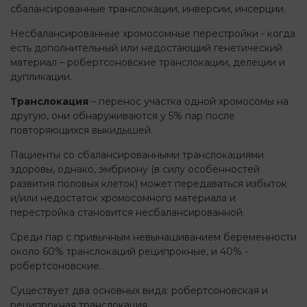
сбалансированные транслокации, инверсии, инсерции.
Несбалансированные хромосомные перестройки - когда
есть дополнительный или недостающий генетический
материал – робертсоновские транслокации, делеции и
дупликации.
Транслокация
– перенос участка одной хромосомы на
другую, они обнаруживаются у 5% пар после
повторяющихся выкидышей.
Пациенты со сбалансированными транслокациями
здоровы, однако, эмбриону (в силу особенностей
развития половых клеток) может передаваться избыток
и/или недостаток хромосомного материала и
перестройка становится несбалансированной.
Среди пар с привычным невынашиванием беременности
около 60% транслокаций реципрокные, и 40% -
робертсоновские.
Существует два основных вида: робертсоновская и
реципрокная транслокация.