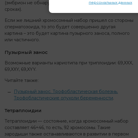
персональных данных
(эмбрион не обнаруживается, или погибает на малых
сроках).
Если же лишний хромосомный набор пришел со стороны
сперматозоида, то это будет совершенно другая
картина – это будет картина пузырного заноса, полного
или частичного.
Пузырный занос
Возможные варианты кариотипа при триплоидии: 69,XXX,
69,XXY, 69,XYY.
Читайте также:
Пузырный занос. Трофобластическая болезнь.
Трофобластические опухоли беременности
.
Тетраплоидии
Тетраплоидии — состояние, когда хромосомный набор
составляет 46+46, то есть, 92 хромосомы. Такие
зародыши также останавливаются в развитии в первом