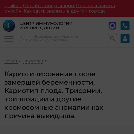
График.
Онлайн-консультации.
Оплата анализов
онлайн.
Как сдать анализы в другом городе.
ЦЕНТР ИММУНОЛОГИИ
И РЕПРОДУКЦИИ
Меню
Клиники фертильности, акушерства
и пренатальной диагностики
Главная
ЦИРопедия
Кариотипирование после
замершей беременности.
Кариотип плода. Трисомии,
триплоидии и другие
хромосомные аномалии как
причина выкидыша.