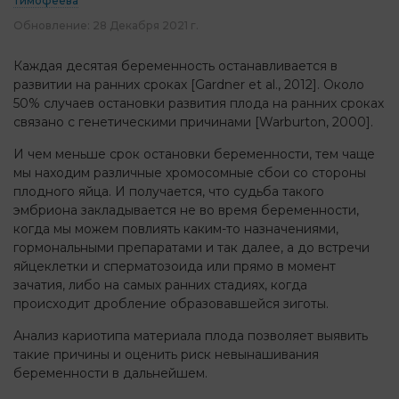
Тимофеева
Обновление:
28 Декабря 2021 г.
Каждая десятая беременность останавливается в
развитии на ранних сроках [Gardner et al., 2012]. Около
50% случаев остановки развития плода на ранних сроках
связано с генетическими причинами [Warburton, 2000].
И чем меньше срок остановки беременности, тем чаще
мы находим различные хромосомные сбои со стороны
плодного яйца. И получается, что судьба такого
эмбриона закладывается не во время беременности,
когда мы можем повлиять каким-то назначениями,
гормональными препаратами и так далее, а до встречи
яйцеклетки и сперматозоида или прямо в момент
зачатия, либо на самых ранних стадиях, когда
происходит дробление образовавшейся зиготы.
Анализ кариотипа материала плода позволяет выявить
такие причины и оценить риск невынашивания
беременности в дальнейшем.