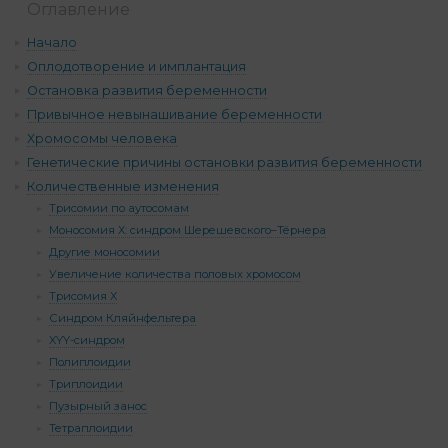
Оглавление
Начало
Оплодотворение и имплантация
Остановка развития беременности
Привычное невынашивание беременности
Хромосомы человека
Генетические причины остановки развития беременности
Количественные изменения
Трисомии по аутосомам
Моносомия Х: синдром Шерешевского–Тёрнера
Другие моносомии
Увеличение количества половых хромосом
Трисомия Х
Синдром Кляйнфельтера
XYY-синдром
Полиплоидии
Триплоидии
Пузырный занос
Тетраплоидии