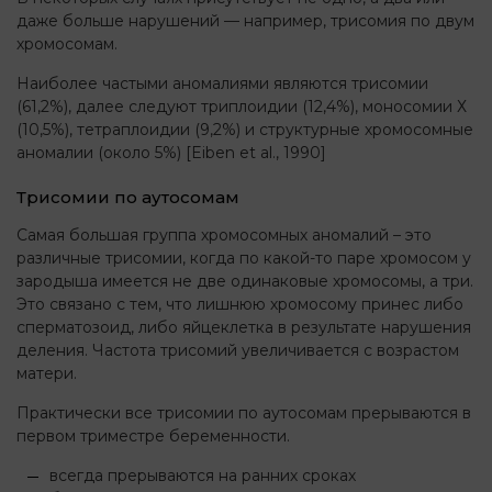
даже больше нарушений — например, трисомия по двум
хромосомам.
Наиболее частыми аномалиями являются трисомии
(61,2%), далее следуют триплоидии (12,4%), моносомии Х
(10,5%), тетраплоидии (9,2%) и структурные хромосомные
аномалии (около 5%) [Eiben et al., 1990]
Трисомии по аутосомам
Самая большая группа хромосомных аномалий – это
различные трисомии, когда по какой-то паре хромосом у
зародыша имеется не две одинаковые хромосомы, а три.
Это связано с тем, что лишнюю хромосому принес либо
сперматозоид, либо яйцеклетка в результате нарушения
деления. Частота трисомий увеличивается с возрастом
матери.
Практически все трисомии по аутосомам прерываются в
первом триместре беременности.
всегда прерываются на ранних сроках