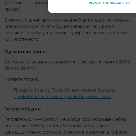
персональных данных
(эмбрион не обнаруживается, или погибает на малых
сроках).
Если же лишний хромосомный набор пришел со стороны
сперматозоида, то это будет совершенно другая
картина – это будет картина пузырного заноса, полного
или частичного.
Пузырный занос
Возможные варианты кариотипа при триплоидии: 69,XXX,
69,XXY, 69,XYY.
Читайте также:
Пузырный занос. Трофобластическая болезнь.
Трофобластические опухоли беременности
.
Тетраплоидии
Тетраплоидии — состояние, когда хромосомный набор
составляет 46+46, то есть, 92 хромосомы. Такие
зародыши также останавливаются в развитии в первом