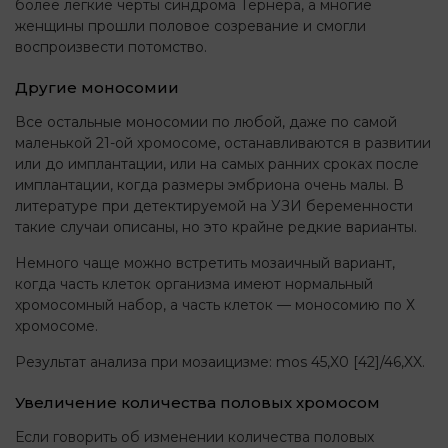
более легкие черты синдрома Тёрнера, а многие
женщины прошли половое созревание и смогли
воспроизвести потомство.
Другие моносомии
Все остальные моносомии по любой, даже по самой
маленькой 21-ой хромосоме, останавливаются в развитии
или до имплантации, или на самых ранних сроках после
имплантации, когда размеры эмбриона очень малы. В
литературе при детектируемой на УЗИ беременности
такие случаи описаны, но это крайне редкие варианты.
Немного чаще можно встретить мозаичный вариант,
когда часть клеток организма имеют нормальный
хромосомный набор, а часть клеток — моносомию по Х
хромосоме.
Результат анализа при мозаицизме: mos 45,X0 [42]/46,XX.
Увеличение количества половых хромосом
Если говорить об изменении количества половых