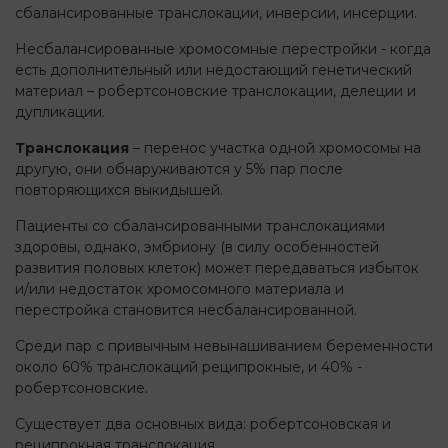
сбалансированные транслокации, инверсии, инсерции.
Несбалансированные хромосомные перестройки - когда
есть дополнительный или недостающий генетический
материал – робертсоновские транслокации, делеции и
дупликации.
Транслокация
– перенос участка одной хромосомы на
другую, они обнаруживаются у 5% пар после
повторяющихся выкидышей.
Пациенты со сбалансированными транслокациями
здоровы, однако, эмбриону (в силу особенностей
развития половых клеток) может передаваться избыток
и/или недостаток хромосомного материала и
перестройка становится несбалансированной.
Среди пар с привычным невынашиванием беременности
около 60% транслокаций реципрокные, и 40% -
робертсоновские.
Существует два основных вида: робертсоновская и
реципрокная транслокация.