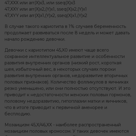
47,ХXX или arr(X)x3, или sseq(X)x3
47,ХXY или arr(X)x2,(Y)х1, sseq(X)x2,(Y)х1
47,ХYY или arr(X)x1,(Y)х2, sseq(X)x1,(Y)х2
В случае такого кариотипа в 1% случаев беременность
продолжает развиваться после 8 недель и может давать
начало рождению девочки.
Девочки с кариотипом 45,X0 имеют чаще всего
сохранное интеллектуальное развитие и особенности
развития внутренних органов (низкий рост, короткая
шея, избыточный вес, в некоторых случаях пороки
развития внутренних органов, недоразвитие вторичных
половых признаков). Количество фолликулов в яичниках
резко уменьшено, или они полностью отсутствуют. И это
приводит к недостаточности женских половых гормонов,
половому недоразвитию, гипоплазии матки и яичников,
что в итоге приводит к первичной аменорее и
бесплодию.
Мозаицизм 45,X/46,XХ - наиболее распространенный
мозаицизм половых хромосом. У таких девочек имеются