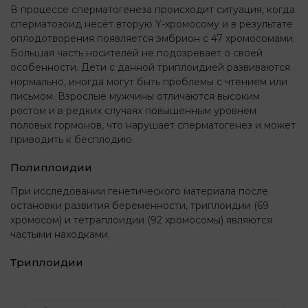
В процессе сперматогенеза происходит ситуация, когда
сперматозоид несёт вторую Y-хромосому и в результате
оплодотворения появляется эмбрион с 47 хромосомами.
Большая часть носителей не подозревает о своей
особенности. Дети с данной триплоидией развиваются
нормально, иногда могут быть проблемы с чтением или
письмом. Взрослые мужчины отличаются высоким
ростом и в редких случаях повышенным уровнем
половых гормонов, что нарушает сперматогенез и может
приводить к бесплодию.
Полиплоидии
При исследовании генетического материала после
остановки развития беременности, триплоидии (69
хромосом) и тетраплоидии (92 хромосомы) являются
частыми находками.
Триплоидии