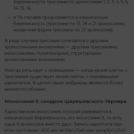
беременности трисомии по хромосомам 1, 2, 3, 4, 5, 6,
14, 15, 16;
в 1% случаев продолжаются в клиническую
беременность (трисомии по 13, 18 и 21 хромосомам,
мозаичная форма трисомии по 22 хромосоме);
В ряде случаев трисомия сочетается с другими
хромосомными аномалиями — другими трисомиями,
моносомиями, полиплоидией, структурными
хромосомными аномалиями.
Иногда речь идет о мозаицизме — когда кроме клеток с
трисомией существует линия клеток с нормальными
кариотипом. В целом такие эмбрионы являются более
жизнеспособными.
Моносомия Х: синдром Шерешевского–Тёрнера
Единственная моносомия, которая развивается в
клиническую беременность, это моносомия Х, то есть
одна Х хромосома вместо двух. Запись кариотипа при
этом состоянии: 45,X или arr(X)x1,(Y)x0 или sseq(X)x1,(Y)x0