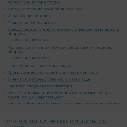
Хромосомные перестройки
Методы определения кариотипа плода
Ограничения методов
Плацентарный мозаицизм
Стандартное цитогенетическое исследование материала
абортуса
Ограничения метода
Молекулярно-генетические исследования материала
абортуса
Ограничения метода
Цитогенетическая номенклатура
Хромосомные аномалии и срок беременности
О чем говорят результаты кариотипа плода
Кариотип плода и возраст матери
Может ли нормальный эмбрион АА нести измененную
генетическую информацию?
Может ли быть хромосомная аномалия после нормального
ПГТ?
ЭКО без ПГТ и плацентарный мозаицизм: «Дайте матке
шанс!»
Авторы:
И. И. Гузов
Е. Ю. Печёрина
О. М. Захарова
О. В.
Комментарии (15)