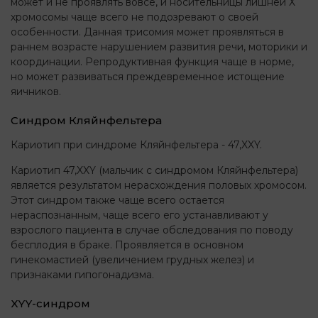
может и не проявлять вовсе, и носительницы лишней Х
хромосомы чаще всего не подозревают о своей
особенности. Данная трисомия может проявляться в
раннем возрасте нарушением развития речи, моторики и
координации. Репродуктивная функция чаще в норме,
но может развиваться преждевременное истощение
яичников.
Синдром Кляйнфельтера
Кариотип при синдроме Кляйнфельтера - 47,XXY.
Кариотип 47,XXY (мальчик с синдромом Кляйнфельтера)
является результатом нерасхождения половых хромосом.
Этот синдром также чаще всего остается
нераспознанным, чаще всего его устанавливают у
взрослого пациента в случае обследования по поводу
бесплодия в браке. Проявляется в основном
гинекомастией (увеличением грудных желез) и
признаками гипогонадизма.
XYY-синдром