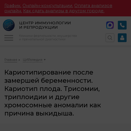
График.
Онлайн-консультации.
Оплата анализов
онлайн.
Как сдать анализы в другом городе.
ЦЕНТР ИММУНОЛОГИИ
И РЕПРОДУКЦИИ
Меню
Клиники фертильности, акушерства
и пренатальной диагностики
Главная
ЦИРопедия
Кариотипирование после
замершей беременности.
Кариотип плода. Трисомии,
триплоидии и другие
хромосомные аномалии как
причина выкидыша.