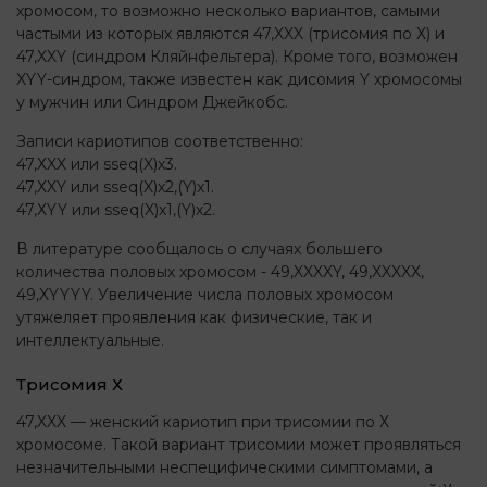
хромосом, то возможно несколько вариантов, самыми
частыми из которых являются 47,XXX (трисомия по Х) и
47,XXY (синдром Кляйнфельтера). Кроме того, возможен
XYY-синдром, также известен как дисомия Y хромосомы
у мужчин или Синдром Джейкобс.
Записи кариотипов соответственно:
47,ХXX или sseq(X)x3.
47,ХXY или sseq(X)x2,(Y)х1.
47,ХYY или sseq(X)x1,(Y)х2.
В литературе сообщалось о случаях большего
количества половых хромосом - 49,XXXXY, 49,XXXXX,
49,XYYYY. Увеличение числа половых хромосом
утяжеляет проявления как физические, так и
интеллектуальные.
Трисомия Х
47,XXX — женский кариотип при трисомии по Х
хромосоме. Такой вариант трисомии может проявляться
незначительными неспецифическими симптомами, а