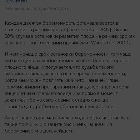
Тимофеева
Обновление:
28 Декабря 2021 г.
Каждая десятая беременность останавливается в
развитии на ранних сроках [Gardner et al., 2012]. Около
50% случаев остановки развития плода на ранних сроках
связано с генетическими причинами [Warburton, 2000].
И чем меньше срок остановки беременности, тем чаще
мы находим различные хромосомные сбои со стороны
плодного яйца. И получается, что судьба такого
эмбриона закладывается не во время беременности,
когда мы можем повлиять каким-то назначениями,
гормональными препаратами и так далее, а до встречи
яйцеклетки и сперматозоида или прямо в момент
зачатия, либо на самых ранних стадиях, когда
происходит дробление образовавшейся зиготы.
Анализ кариотипа материала плода позволяет выявить
такие причины и оценить риск невынашивания
беременности в дальнейшем.