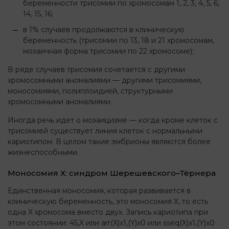
беременности трисомии по хромосомам 1, 2, 3, 4, 5, 6,
14, 15, 16;
в 1% случаев продолжаются в клиническую
беременность (трисомии по 13, 18 и 21 хромосомам,
мозаичная форма трисомии по 22 хромосоме);
В ряде случаев трисомия сочетается с другими
хромосомными аномалиями — другими трисомиями,
моносомиями, полиплоидией, структурными
хромосомными аномалиями.
Иногда речь идет о мозаицизме — когда кроме клеток с
трисомией существует линия клеток с нормальными
кариотипом. В целом такие эмбрионы являются более
жизнеспособными.
Моносомия Х: синдром Шерешевского–Тёрнера
Единственная моносомия, которая развивается в
клиническую беременность, это моносомия Х, то есть
одна Х хромосома вместо двух. Запись кариотипа при
этом состоянии: 45,X или arr(X)x1,(Y)x0 или sseq(X)x1,(Y)x0