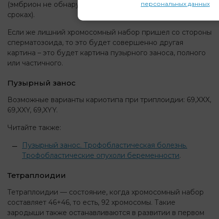
персональных данных
(эмбрион не обнаруживается, или погибает на малых
сроках).
Если же лишний хромосомный набор пришел со стороны
сперматозоида, то это будет совершенно другая
картина – это будет картина пузырного заноса, полного
или частичного.
Пузырный занос
Возможные варианты кариотипа при триплоидии: 69,XXX,
69,XXY, 69,XYY.
Читайте также:
Пузырный занос. Трофобластическая болезнь.
Трофобластические опухоли беременности
.
Тетраплоидии
Тетраплоидии — состояние, когда хромосомный набор
составляет 46+46, то есть, 92 хромосомы. Такие
зародыши также останавливаются в развитии в первом