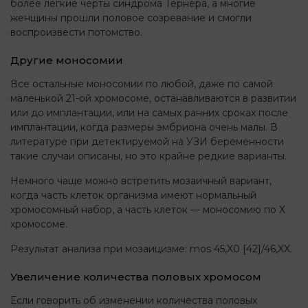
более легкие черты синдрома Тёрнера, а многие
женщины прошли половое созревание и смогли
воспроизвести потомство.
Другие моносомии
Все остальные моносомии по любой, даже по самой
маленькой 21-ой хромосоме, останавливаются в развитии
или до имплантации, или на самых ранних сроках после
имплантации, когда размеры эмбриона очень малы. В
литературе при детектируемой на УЗИ беременности
такие случаи описаны, но это крайне редкие варианты.
Немного чаще можно встретить мозаичный вариант,
когда часть клеток организма имеют нормальный
хромосомный набор, а часть клеток — моносомию по Х
хромосоме.
Результат анализа при мозаицизме: mos 45,X0 [42]/46,XX.
Увеличение количества половых хромосом
Если говорить об изменении количества половых