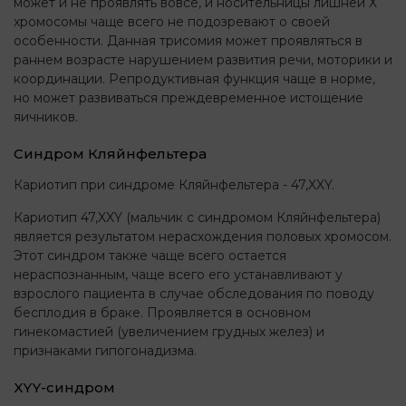
может и не проявлять вовсе, и носительницы лишней Х
хромосомы чаще всего не подозревают о своей
особенности. Данная трисомия может проявляться в
раннем возрасте нарушением развития речи, моторики и
координации. Репродуктивная функция чаще в норме,
но может развиваться преждевременное истощение
яичников.
Синдром Кляйнфельтера
Кариотип при синдроме Кляйнфельтера - 47,XXY.
Кариотип 47,XXY (мальчик с синдромом Кляйнфельтера)
является результатом нерасхождения половых хромосом.
Этот синдром также чаще всего остается
нераспознанным, чаще всего его устанавливают у
взрослого пациента в случае обследования по поводу
бесплодия в браке. Проявляется в основном
гинекомастией (увеличением грудных желез) и
признаками гипогонадизма.
XYY-синдром