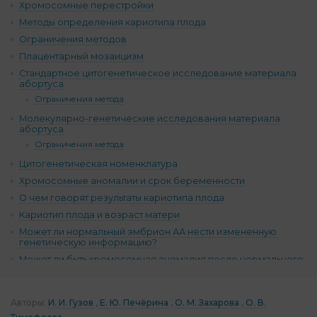
Хромосомные перестройки
Методы определения кариотипа плода
Ограничения методов
Плацентарный мозаицизм
Стандартное цитогенетическое исследование материала
абортуса
Ограничения метода
Молекулярно-генетические исследования материала
абортуса
Ограничения метода
Цитогенетическая номенклатура
Хромосомные аномалии и срок беременности
О чем говорят результаты кариотипа плода
Кариотип плода и возраст матери
Может ли нормальный эмбрион АА нести измененную
генетическую информацию?
Может ли быть хромосомная аномалия после нормального
ПГТ?
ЭКО без ПГТ и плацентарный мозаицизм: «Дайте матке
шанс!»
Авторы:
И. И. Гузов
Е. Ю. Печёрина
О. М. Захарова
О. В.
Комментарии (14)