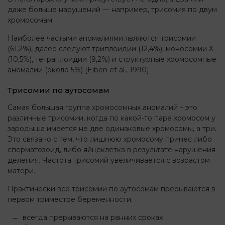
даже больше нарушений — например, трисомия по двум
хромосомам.
Наиболее частыми аномалиями являются трисомии
(61,2%), далее следуют триплоидии (12,4%), моносомии Х
(10,5%), тетраплоидии (9,2%) и структурные хромосомные
аномалии (около 5%) [Eiben et al., 1990]
Трисомии по аутосомам
Самая большая группа хромосомных аномалий – это
различные трисомии, когда по какой-то паре хромосом у
зародыша имеется не две одинаковые хромосомы, а три.
Это связано с тем, что лишнюю хромосому принес либо
сперматозоид, либо яйцеклетка в результате нарушения
деления. Частота трисомий увеличивается с возрастом
матери.
Практически все трисомии по аутосомам прерываются в
первом триместре беременности.
всегда прерываются на ранних сроках