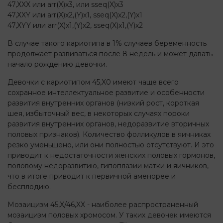
47,ХXX или arr(X)x3, или sseq(X)x3
47,ХXY или arr(X)x2,(Y)х1, sseq(X)x2,(Y)х1
47,ХYY или arr(X)x1,(Y)х2, sseq(X)x1,(Y)х2
В случае такого кариотипа в 1% случаев беременность
продолжает развиваться после 8 недель и может давать
начало рождению девочки.
Девочки с кариотипом 45,X0 имеют чаще всего
сохранное интеллектуальное развитие и особенности
развития внутренних органов (низкий рост, короткая
шея, избыточный вес, в некоторых случаях пороки
развития внутренних органов, недоразвитие вторичных
половых признаков). Количество фолликулов в яичниках
резко уменьшено, или они полностью отсутствуют. И это
приводит к недостаточности женских половых гормонов,
половому недоразвитию, гипоплазии матки и яичников,
что в итоге приводит к первичной аменорее и
бесплодию.
Мозаицизм 45,X/46,XХ - наиболее распространенный
мозаицизм половых хромосом. У таких девочек имеются