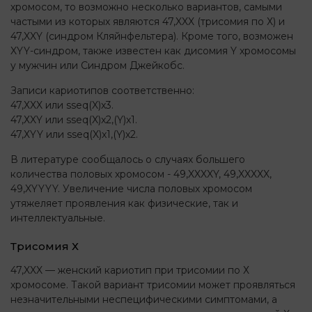
хромосом, то возможно несколько вариантов, самыми
частыми из которых являются 47,XXX (трисомия по Х) и
47,XXY (синдром Кляйнфельтера). Кроме того, возможен
XYY-синдром, также известен как дисомия Y хромосомы
у мужчин или Синдром Джейкобс.
Записи кариотипов соответственно:
47,ХXX или sseq(X)x3.
47,ХXY или sseq(X)x2,(Y)х1.
47,ХYY или sseq(X)x1,(Y)х2.
В литературе сообщалось о случаях большего
количества половых хромосом - 49,XXXXY, 49,XXXXX,
49,XYYYY. Увеличение числа половых хромосом
утяжеляет проявления как физические, так и
интеллектуальные.
Трисомия Х
47,XXX — женский кариотип при трисомии по Х
хромосоме. Такой вариант трисомии может проявляться
незначительными неспецифическими симптомами, а