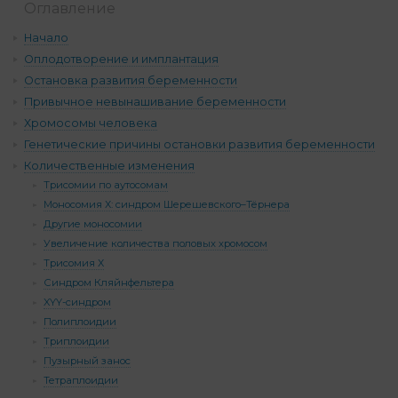
Оглавление
Начало
Оплодотворение и имплантация
Остановка развития беременности
Привычное невынашивание беременности
Хромосомы человека
Генетические причины остановки развития беременности
Количественные изменения
Трисомии по аутосомам
Моносомия Х: синдром Шерешевского–Тёрнера
Другие моносомии
Увеличение количества половых хромосом
Трисомия Х
Синдром Кляйнфельтера
XYY-синдром
Полиплоидии
Триплоидии
Пузырный занос
Тетраплоидии