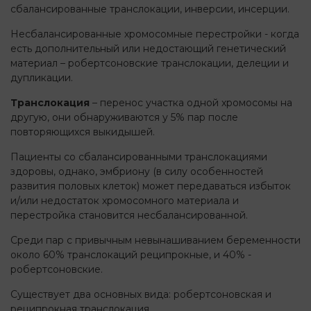
сбалансированные транслокации, инверсии, инсерции.
Несбалансированные хромосомные перестройки - когда
есть дополнительный или недостающий генетический
материал – робертсоновские транслокации, делеции и
дупликации.
Транслокация
– перенос участка одной хромосомы на
другую, они обнаруживаются у 5% пар после
повторяющихся выкидышей.
Пациенты со сбалансированными транслокациями
здоровы, однако, эмбриону (в силу особенностей
развития половых клеток) может передаваться избыток
и/или недостаток хромосомного материала и
перестройка становится несбалансированной.
Среди пар с привычным невынашиванием беременности
около 60% транслокаций реципрокные, и 40% -
робертсоновские.
Существует два основных вида: робертсоновская и
реципрокная транслокация.