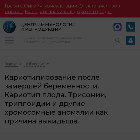
График.
Онлайн-консультации.
Оплата анализов
онлайн.
Как сдать анализы в другом городе.
ЦЕНТР ИММУНОЛОГИИ
И РЕПРОДУКЦИИ
Меню
Клиники фертильности, акушерства
и пренатальной диагностики
Главная
ЦИРопедия
Кариотипирование после
замершей беременности.
Кариотип плода. Трисомии,
триплоидии и другие
хромосомные аномалии как
причина выкидыша.