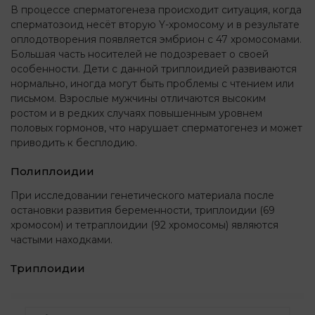
В процессе сперматогенеза происходит ситуация, когда
сперматозоид несёт вторую Y-хромосому и в результате
оплодотворения появляется эмбрион с 47 хромосомами.
Большая часть носителей не подозревает о своей
особенности. Дети с данной триплоидией развиваются
нормально, иногда могут быть проблемы с чтением или
письмом. Взрослые мужчины отличаются высоким
ростом и в редких случаях повышенным уровнем
половых гормонов, что нарушает сперматогенез и может
приводить к бесплодию.
Полиплоидии
При исследовании генетического материала после
остановки развития беременности, триплоидии (69
хромосом) и тетраплоидии (92 хромосомы) являются
частыми находками.
Триплоидии