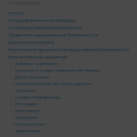
Оглавление
Начало
Оплодотворение и имплантация
Остановка развития беременности
Привычное невынашивание беременности
Хромосомы человека
Генетические причины остановки развития беременности
Количественные изменения
Трисомии по аутосомам
Моносомия Х: синдром Шерешевского–Тёрнера
Другие моносомии
Увеличение количества половых хромосом
Трисомия Х
Синдром Кляйнфельтера
XYY-синдром
Полиплоидии
Триплоидии
Пузырный занос
Тетраплоидии