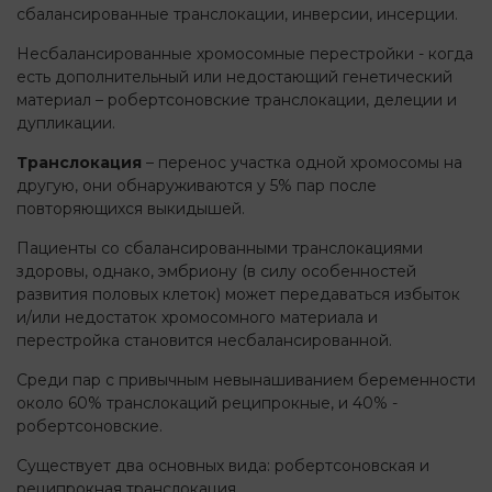
сбалансированные транслокации, инверсии, инсерции.
Несбалансированные хромосомные перестройки - когда
есть дополнительный или недостающий генетический
материал – робертсоновские транслокации, делеции и
дупликации.
Транслокация
– перенос участка одной хромосомы на
другую, они обнаруживаются у 5% пар после
повторяющихся выкидышей.
Пациенты со сбалансированными транслокациями
здоровы, однако, эмбриону (в силу особенностей
развития половых клеток) может передаваться избыток
и/или недостаток хромосомного материала и
перестройка становится несбалансированной.
Среди пар с привычным невынашиванием беременности
около 60% транслокаций реципрокные, и 40% -
робертсоновские.
Существует два основных вида: робертсоновская и
реципрокная транслокация.