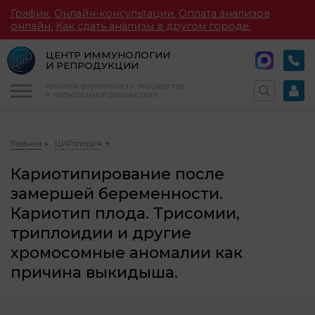
График.
Онлайн-консультации.
Оплата анализов
онлайн.
Как сдать анализы в другом городе.
ЦЕНТР ИММУНОЛОГИИ
И РЕПРОДУКЦИИ
Меню
Клиники фертильности, акушерства
и пренатальной диагностики
Главная
ЦИРопедия
Кариотипирование после
замершей беременности.
Кариотип плода. Трисомии,
триплоидии и другие
хромосомные аномалии как
причина выкидыша.