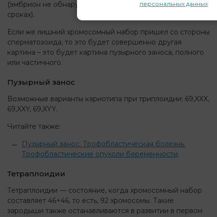
персональных данных
(эмбрион не обнаруживается, или погибает на малых
сроках).
Если же лишний хромосомный набор пришел со стороны
сперматозоида, то это будет совершенно другая
картина – это будет картина пузырного заноса, полного
или частичного.
Пузырный занос
Возможные варианты кариотипа при триплоидии: 69,XXX,
69,XXY, 69,XYY.
Читайте также:
Пузырный занос. Трофобластическая болезнь.
Трофобластические опухоли беременности
.
Тетраплоидии
Тетраплоидии — состояние, когда хромосомный набор
составляет 46+46, то есть, 92 хромосомы. Такие
зародыши также останавливаются в развитии в первом