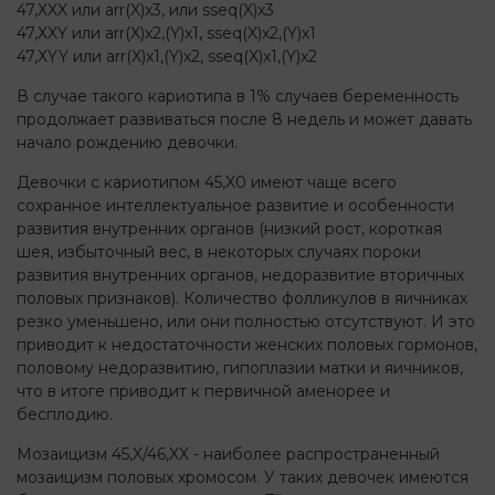
47,ХXX или arr(X)x3, или sseq(X)x3
47,ХXY или arr(X)x2,(Y)х1, sseq(X)x2,(Y)х1
47,ХYY или arr(X)x1,(Y)х2, sseq(X)x1,(Y)х2
В случае такого кариотипа в 1% случаев беременность
продолжает развиваться после 8 недель и может давать
начало рождению девочки.
Девочки с кариотипом 45,X0 имеют чаще всего
сохранное интеллектуальное развитие и особенности
развития внутренних органов (низкий рост, короткая
шея, избыточный вес, в некоторых случаях пороки
развития внутренних органов, недоразвитие вторичных
половых признаков). Количество фолликулов в яичниках
резко уменьшено, или они полностью отсутствуют. И это
приводит к недостаточности женских половых гормонов,
половому недоразвитию, гипоплазии матки и яичников,
что в итоге приводит к первичной аменорее и
бесплодию.
Мозаицизм 45,X/46,XХ - наиболее распространенный
мозаицизм половых хромосом. У таких девочек имеются