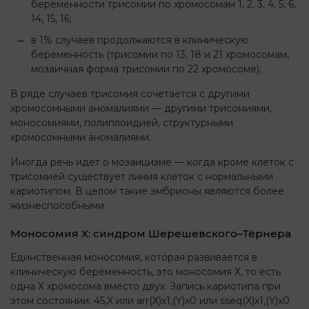
беременности трисомии по хромосомам 1, 2, 3, 4, 5, 6,
14, 15, 16;
в 1% случаев продолжаются в клиническую
беременность (трисомии по 13, 18 и 21 хромосомам,
мозаичная форма трисомии по 22 хромосоме);
В ряде случаев трисомия сочетается с другими
хромосомными аномалиями — другими трисомиями,
моносомиями, полиплоидией, структурными
хромосомными аномалиями.
Иногда речь идет о мозаицизме — когда кроме клеток с
трисомией существует линия клеток с нормальными
кариотипом. В целом такие эмбрионы являются более
жизнеспособными.
Моносомия Х: синдром Шерешевского–Тёрнера
Единственная моносомия, которая развивается в
клиническую беременность, это моносомия Х, то есть
одна Х хромосома вместо двух. Запись кариотипа при
этом состоянии: 45,X или arr(X)x1,(Y)x0 или sseq(X)x1,(Y)x0