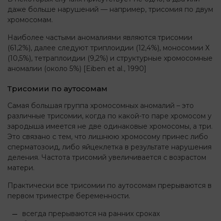
даже больше нарушений — например, трисомия по двум
хромосомам.
Наиболее частыми аномалиями являются трисомии
(61,2%), далее следуют триплоидии (12,4%), моносомии Х
(10,5%), тетраплоидии (9,2%) и структурные хромосомные
аномалии (около 5%) [Eiben et al., 1990]
Трисомии по аутосомам
Самая большая группа хромосомных аномалий – это
различные трисомии, когда по какой-то паре хромосом у
зародыша имеется не две одинаковые хромосомы, а три.
Это связано с тем, что лишнюю хромосому принес либо
сперматозоид, либо яйцеклетка в результате нарушения
деления. Частота трисомий увеличивается с возрастом
матери.
Практически все трисомии по аутосомам прерываются в
первом триместре беременности.
всегда прерываются на ранних сроках