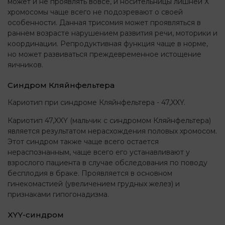
может и не проявлять вовсе, и носительницы лишней Х
хромосомы чаще всего не подозревают о своей
особенности. Данная трисомия может проявляться в
раннем возрасте нарушением развития речи, моторики и
координации. Репродуктивная функция чаще в норме,
но может развиваться преждевременное истощение
яичников.
Синдром Кляйнфельтера
Кариотип при синдроме Кляйнфельтера - 47,XXY.
Кариотип 47,XXY (мальчик с синдромом Кляйнфельтера)
является результатом нерасхождения половых хромосом.
Этот синдром также чаще всего остается
нераспознанным, чаще всего его устанавливают у
взрослого пациента в случае обследования по поводу
бесплодия в браке. Проявляется в основном
гинекомастией (увеличением грудных желез) и
признаками гипогонадизма.
XYY-синдром