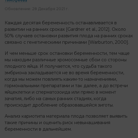
Тимофеева
Обновление:
28 Декабря 2021 г.
Каждая десятая беременность останавливается в
развитии на ранних сроках [Gardner et al., 2012]. Около
50% случаев остановки развития плода на ранних сроках
связано с генетическими причинами [Warburton, 2000].
И чем меньше срок остановки беременности, тем чаще
мы находим различные хромосомные сбои со стороны
плодного яйца. И получается, что судьба такого
эмбриона закладывается не во время беременности,
когда мы можем повлиять каким-то назначениями,
гормональными препаратами и так далее, а до встречи
яйцеклетки и сперматозоида или прямо в момент
зачатия, либо на самых ранних стадиях, когда
происходит дробление образовавшейся зиготы.
Анализ кариотипа материала плода позволяет выявить
такие причины и оценить риск невынашивания
беременности в дальнейшем.