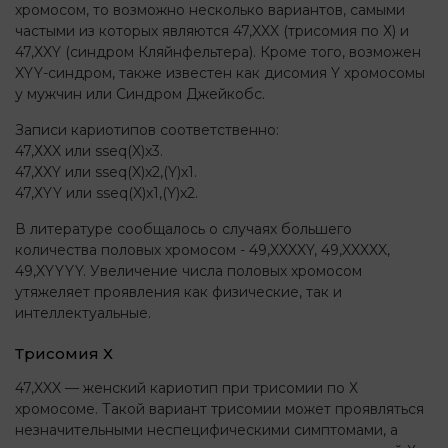
хромосом, то возможно несколько вариантов, самыми
частыми из которых являются 47,XXX (трисомия по Х) и
47,XXY (синдром Кляйнфельтера). Кроме того, возможен
XYY-синдром, также известен как дисомия Y хромосомы
у мужчин или Синдром Джейкобс.
Записи кариотипов соответственно:
47,ХXX или sseq(X)x3.
47,ХXY или sseq(X)x2,(Y)х1.
47,ХYY или sseq(X)x1,(Y)х2.
В литературе сообщалось о случаях большего
количества половых хромосом - 49,XXXXY, 49,XXXXX,
49,XYYYY. Увеличение числа половых хромосом
утяжеляет проявления как физические, так и
интеллектуальные.
Трисомия Х
47,XXX — женский кариотип при трисомии по Х
хромосоме. Такой вариант трисомии может проявляться
незначительными неспецифическими симптомами, а