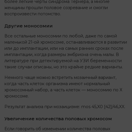
более легкие черты синдрома Тёрнера, а многие
женщины прошли половое созревание и смогли
воспроизвести потомство.
Другие моносомии
Все остальные моносомии по любой, даже по самой
маленькой 21-ой хромосоме, останавливаются в развитии
или до имплантации, или на самых ранних сроках после
имплантации, когда размеры эмбриона очень малы. В
литературе при детектируемой на УЗИ беременности
такие случаи описаны, но это крайне редкие варианты.
Немного чаще можно встретить мозаичный вариант,
когда часть клеток организма имеют нормальный
хромосомный набор, а часть клеток — моносомию по Х
хромосоме.
Результат анализа при мозаицизме: mos 45,X0 [42]/46,XX.
Увеличение количества половых хромосом
Если говорить об изменении количества половых