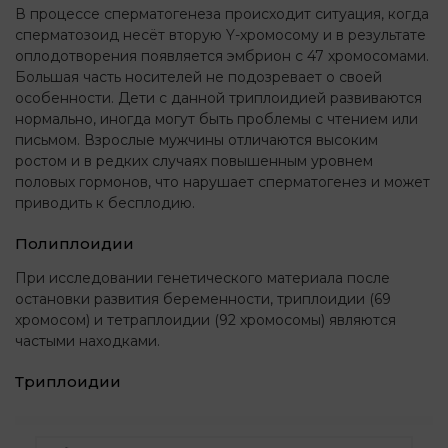
В процессе сперматогенеза происходит ситуация, когда
сперматозоид несёт вторую Y-хромосому и в результате
оплодотворения появляется эмбрион с 47 хромосомами.
Большая часть носителей не подозревает о своей
особенности. Дети с данной триплоидией развиваются
нормально, иногда могут быть проблемы с чтением или
письмом. Взрослые мужчины отличаются высоким
ростом и в редких случаях повышенным уровнем
половых гормонов, что нарушает сперматогенез и может
приводить к бесплодию.
Полиплоидии
При исследовании генетического материала после
остановки развития беременности, триплоидии (69
хромосом) и тетраплоидии (92 хромосомы) являются
частыми находками.
Триплоидии