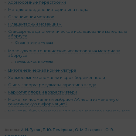
Хромосомные перестройки
Методы определения кариотипа плода
Ограничения методов
Плацентарный мозаицизм
Стандартное цитогенетическое исследование материала
абортуса
Ограничения метода
Молекулярно-генетические исследования материала
абортуса
Ограничения метода
Цитогенетическая номенклатура
Хромосомные аномалии и срок беременности
О чем говорят результаты кариотипа плода
Кариотип плода и возраст матери
Может ли нормальный эмбрион АА нести измененную
генетическую информацию?
Может ли быть хромосомная аномалия после нормального
ПГТ?
ЭКО без ПГТ и плацентарный мозаицизм: «Дайте матке
шанс!»
Авторы:
И. И. Гузов
Е. Ю. Печёрина
О. М. Захарова
О. В.
Комментарии (13)