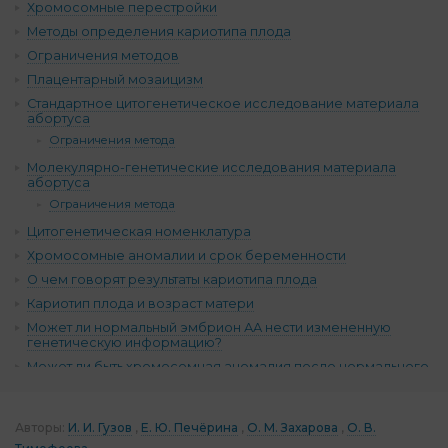
Хромосомные перестройки
Методы определения кариотипа плода
Ограничения методов
Плацентарный мозаицизм
Стандартное цитогенетическое исследование материала
абортуса
Ограничения метода
Молекулярно-генетические исследования материала
абортуса
Ограничения метода
Цитогенетическая номенклатура
Хромосомные аномалии и срок беременности
О чем говорят результаты кариотипа плода
Кариотип плода и возраст матери
Может ли нормальный эмбрион АА нести измененную
генетическую информацию?
Может ли быть хромосомная аномалия после нормального
ПГТ?
ЭКО без ПГТ и плацентарный мозаицизм: «Дайте матке
шанс!»
Авторы:
И. И. Гузов
Е. Ю. Печёрина
О. М. Захарова
О. В.
Комментарии (17)