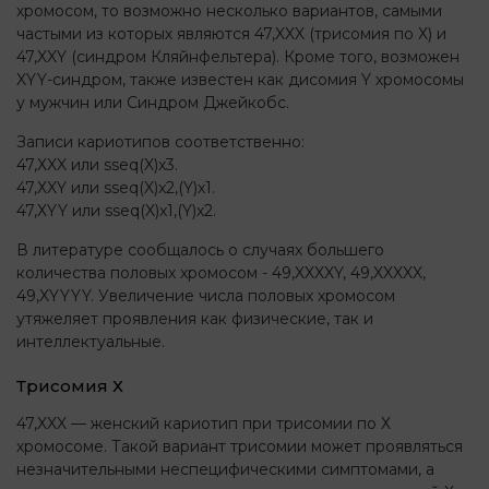
хромосом, то возможно несколько вариантов, самыми
частыми из которых являются 47,XXX (трисомия по Х) и
47,XXY (синдром Кляйнфельтера). Кроме того, возможен
XYY-синдром, также известен как дисомия Y хромосомы
у мужчин или Синдром Джейкобс.
Записи кариотипов соответственно:
47,ХXX или sseq(X)x3.
47,ХXY или sseq(X)x2,(Y)х1.
47,ХYY или sseq(X)x1,(Y)х2.
В литературе сообщалось о случаях большего
количества половых хромосом - 49,XXXXY, 49,XXXXX,
49,XYYYY. Увеличение числа половых хромосом
утяжеляет проявления как физические, так и
интеллектуальные.
Трисомия Х
47,XXX — женский кариотип при трисомии по Х
хромосоме. Такой вариант трисомии может проявляться
незначительными неспецифическими симптомами, а