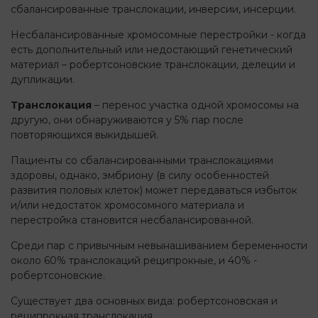
сбалансированные транслокации, инверсии, инсерции.
Несбалансированные хромосомные перестройки - когда
есть дополнительный или недостающий генетический
материал – робертсоновские транслокации, делеции и
дупликации.
Транслокация
– перенос участка одной хромосомы на
другую, они обнаруживаются у 5% пар после
повторяющихся выкидышей.
Пациенты со сбалансированными транслокациями
здоровы, однако, эмбриону (в силу особенностей
развития половых клеток) может передаваться избыток
и/или недостаток хромосомного материала и
перестройка становится несбалансированной.
Среди пар с привычным невынашиванием беременности
около 60% транслокаций реципрокные, и 40% -
робертсоновские.
Существует два основных вида: робертсоновская и
реципрокная транслокация.