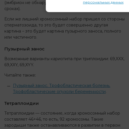
персональных данных
(эмбрион не обнаруживается, или погибает на малых
сроках).
Если же лишний хромосомный набор пришел со стороны
сперматозоида, то это будет совершенно другая
картина – это будет картина пузырного заноса, полного
или частичного.
Пузырный занос
Возможные варианты кариотипа при триплоидии: 69,XXX,
69,XXY, 69,XYY.
Читайте также:
Пузырный занос. Трофобластическая болезнь.
Трофобластические опухоли беременности
.
Тетраплоидии
Тетраплоидии — состояние, когда хромосомный набор
составляет 46+46, то есть, 92 хромосомы. Такие
зародыши также останавливаются в развитии в первом