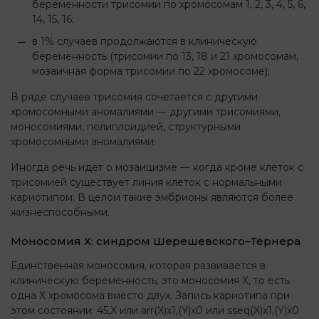
беременности трисомии по хромосомам 1, 2, 3, 4, 5, 6,
14, 15, 16;
в 1% случаев продолжаются в клиническую
беременность (трисомии по 13, 18 и 21 хромосомам,
мозаичная форма трисомии по 22 хромосоме);
В ряде случаев трисомия сочетается с другими
хромосомными аномалиями — другими трисомиями,
моносомиями, полиплоидией, структурными
хромосомными аномалиями.
Иногда речь идет о мозаицизме — когда кроме клеток с
трисомией существует линия клеток с нормальными
кариотипом. В целом такие эмбрионы являются более
жизнеспособными.
Моносомия Х: синдром Шерешевского–Тёрнера
Единственная моносомия, которая развивается в
клиническую беременность, это моносомия Х, то есть
одна Х хромосома вместо двух. Запись кариотипа при
этом состоянии: 45,X или arr(X)x1,(Y)x0 или sseq(X)x1,(Y)x0