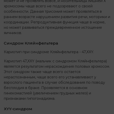
может и не проявлять вовсе, и носительницы лишней Х
хромосомы чаще всего не подозревают о своей
особенности. Данная трисомия может проявляться в
раннем возрасте нарушением развития речи, моторики и
координации. Репродуктивная функция чаще в норме,
но может развиваться преждевременное истощение
яичников.
Синдром Кляйнфельтера
Кариотип при синдроме Кляйнфельтера - 47,XXY.
Кариотип 47,XXY (мальчик с синдромом Кляйнфельтера)
является результатом нерасхождения половых хромосом.
Этот синдром также чаще всего остается
нераспознанным, чаще всего его устанавливают у
взрослого пациента в случае обследования по поводу
бесплодия в браке. Проявляется в основном
гинекомастией (увеличением грудных желез) и
признаками гипогонадизма.
XYY-синдром