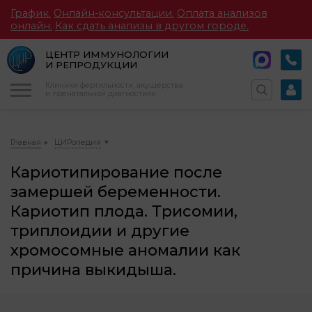
График.
Онлайн-консультации.
Оплата анализов
онлайн.
Как сдать анализы в другом городе.
ЦЕНТР ИММУНОЛОГИИ
И РЕПРОДУКЦИИ
Меню
Клиники фертильности, акушерства
и пренатальной диагностики
Главная
ЦИРопедия
Кариотипирование после
замершей беременности.
Кариотип плода. Трисомии,
триплоидии и другие
хромосомные аномалии как
причина выкидыша.