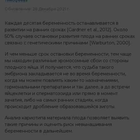
Тимофеева
Обновление:
28 Декабря 2021 г.
Каждая десятая беременность останавливается в
развитии на ранних сроках [Gardner et al., 2012]. Около
50% случаев остановки развития плода на ранних сроках
связано с генетическими причинами [Warburton, 2000].
И чем меньше срок остановки беременности, тем чаще
мы находим различные хромосомные сбои со стороны
плодного яйца. И получается, что судьба такого
эмбриона закладывается не во время беременности,
когда мы можем повлиять каким-то назначениями,
гормональными препаратами и так далее, а до встречи
яйцеклетки и сперматозоида или прямо в момент
зачатия, либо на самых ранних стадиях, когда
происходит дробление образовавшейся зиготы.
Анализ кариотипа материала плода позволяет выявить
такие причины и оценить риск невынашивания
беременности в дальнейшем.