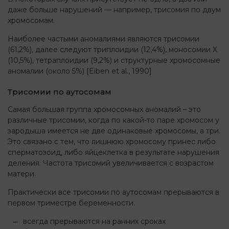
даже больше нарушений — например, трисомия по двум
хромосомам.
Наиболее частыми аномалиями являются трисомии
(61,2%), далее следуют триплоидии (12,4%), моносомии Х
(10,5%), тетраплоидии (9,2%) и структурные хромосомные
аномалии (около 5%) [Eiben et al., 1990]
Трисомии по аутосомам
Самая большая группа хромосомных аномалий – это
различные трисомии, когда по какой-то паре хромосом у
зародыша имеется не две одинаковые хромосомы, а три.
Это связано с тем, что лишнюю хромосому принес либо
сперматозоид, либо яйцеклетка в результате нарушения
деления. Частота трисомий увеличивается с возрастом
матери.
Практически все трисомии по аутосомам прерываются в
первом триместре беременности.
всегда прерываются на ранних сроках