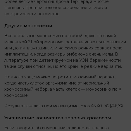
более легкие черты синдрома Тёрнера, а многие
женщины прошли половое созревание и смогли
воспроизвести потомство.
Другие моносомии
Все остальные моносомии по любой, даже по самой
маленькой 21-ой хромосоме, останавливаются в развитии
или до имплантации, или на самых ранних сроках после
имплантации, когда размеры эмбриона очень малы. В
литературе при детектируемой на УЗИ беременности
такие случаи описаны, но это крайне редкие варианты.
Немного чаще можно встретить мозаичный вариант,
когда часть клеток организма имеют нормальный
хромосомный набор, а часть клеток — моносомию по Х
хромосоме.
Результат анализа при мозаицизме: mos 45,X0 [42]/46,XX.
Увеличение количества половых хромосом
Если говорить об изменении количества половых