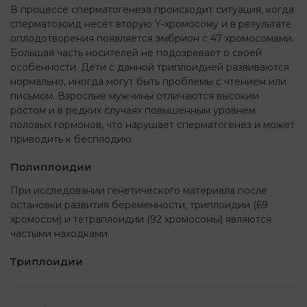
В процессе сперматогенеза происходит ситуация, когда
сперматозоид несёт вторую Y-хромосому и в результате
оплодотворения появляется эмбрион с 47 хромосомами.
Большая часть носителей не подозревает о своей
особенности. Дети с данной триплоидией развиваются
нормально, иногда могут быть проблемы с чтением или
письмом. Взрослые мужчины отличаются высоким
ростом и в редких случаях повышенным уровнем
половых гормонов, что нарушает сперматогенез и может
приводить к бесплодию.
Полиплоидии
При исследовании генетического материала после
остановки развития беременности, триплоидии (69
хромосом) и тетраплоидии (92 хромосомы) являются
частыми находками.
Триплоидии