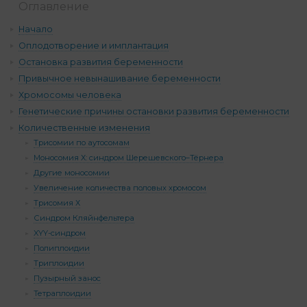
Оглавление
Начало
Оплодотворение и имплантация
Остановка развития беременности
Привычное невынашивание беременности
Хромосомы человека
Генетические причины остановки развития беременности
Количественные изменения
Трисомии по аутосомам
Моносомия Х: синдром Шерешевского–Тёрнера
Другие моносомии
Увеличение количества половых хромосом
Трисомия Х
Синдром Кляйнфельтера
XYY-синдром
Полиплоидии
Триплоидии
Пузырный занос
Тетраплоидии