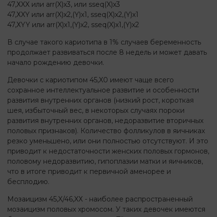
47,ХXX или arr(X)x3, или sseq(X)x3
47,ХXY или arr(X)x2,(Y)х1, sseq(X)x2,(Y)х1
47,ХYY или arr(X)x1,(Y)х2, sseq(X)x1,(Y)х2
В случае такого кариотипа в 1% случаев беременность
продолжает развиваться после 8 недель и может давать
начало рождению девочки.
Девочки с кариотипом 45,X0 имеют чаще всего
сохранное интеллектуальное развитие и особенности
развития внутренних органов (низкий рост, короткая
шея, избыточный вес, в некоторых случаях пороки
развития внутренних органов, недоразвитие вторичных
половых признаков). Количество фолликулов в яичниках
резко уменьшено, или они полностью отсутствуют. И это
приводит к недостаточности женских половых гормонов,
половому недоразвитию, гипоплазии матки и яичников,
что в итоге приводит к первичной аменорее и
бесплодию.
Мозаицизм 45,X/46,XХ - наиболее распространенный
мозаицизм половых хромосом. У таких девочек имеются