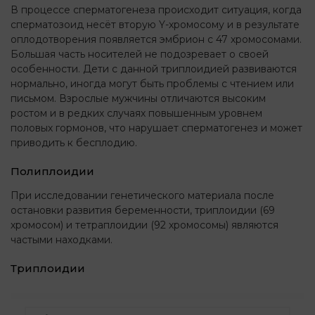
В процессе сперматогенеза происходит ситуация, когда
сперматозоид несёт вторую Y-хромосому и в результате
оплодотворения появляется эмбрион с 47 хромосомами.
Большая часть носителей не подозревает о своей
особенности. Дети с данной триплоидией развиваются
нормально, иногда могут быть проблемы с чтением или
письмом. Взрослые мужчины отличаются высоким
ростом и в редких случаях повышенным уровнем
половых гормонов, что нарушает сперматогенез и может
приводить к бесплодию.
Полиплоидии
При исследовании генетического материала после
остановки развития беременности, триплоидии (69
хромосом) и тетраплоидии (92 хромосомы) являются
частыми находками.
Триплоидии