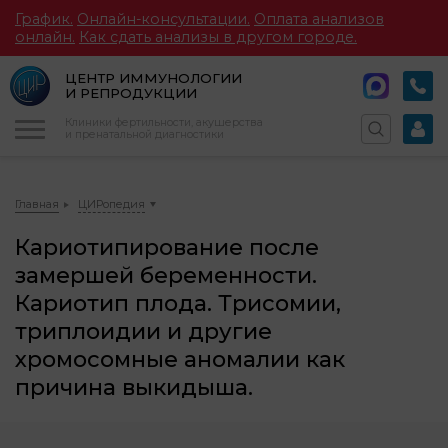
График.
Онлайн-консультации.
Оплата анализов
онлайн.
Как сдать анализы в другом городе.
ЦЕНТР ИММУНОЛОГИИ
И РЕПРОДУКЦИИ
Меню
Клиники фертильности, акушерства
и пренатальной диагностики
Главная
ЦИРопедия
Кариотипирование после
замершей беременности.
Кариотип плода. Трисомии,
триплоидии и другие
хромосомные аномалии как
причина выкидыша.