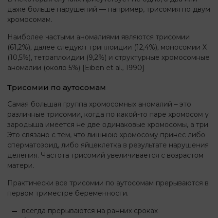
даже больше нарушений — например, трисомия по двум
хромосомам.
Наиболее частыми аномалиями являются трисомии
(61,2%), далее следуют триплоидии (12,4%), моносомии Х
(10,5%), тетраплоидии (9,2%) и структурные хромосомные
аномалии (около 5%) [Eiben et al., 1990]
Трисомии по аутосомам
Самая большая группа хромосомных аномалий – это
различные трисомии, когда по какой-то паре хромосом у
зародыша имеется не две одинаковые хромосомы, а три.
Это связано с тем, что лишнюю хромосому принес либо
сперматозоид, либо яйцеклетка в результате нарушения
деления. Частота трисомий увеличивается с возрастом
матери.
Практически все трисомии по аутосомам прерываются в
первом триместре беременности.
всегда прерываются на ранних сроках