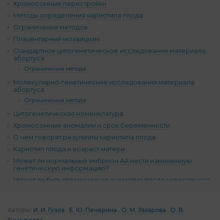
Хромосомные перестройки
Методы определения кариотипа плода
Ограничения методов
Плацентарный мозаицизм
Стандартное цитогенетическое исследование материала
абортуса
Ограничения метода
Молекулярно-генетические исследования материала
абортуса
Ограничения метода
Цитогенетическая номенклатура
Хромосомные аномалии и срок беременности
О чем говорят результаты кариотипа плода
Кариотип плода и возраст матери
Может ли нормальный эмбрион АА нести измененную
генетическую информацию?
Может ли быть хромосомная аномалия после нормального
ПГТ?
ЭКО без ПГТ и плацентарный мозаицизм: «Дайте матке
шанс!»
Авторы:
И. И. Гузов
Е. Ю. Печёрина
О. М. Захарова
О. В.
Комментарии (15)