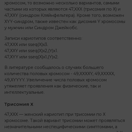
хромосом, то возможно несколько вариантов, самыми
частыми из которых являются 47,XXX (трисомия по Х) и
47,XXY (синдром Кляйнфельтера). Кроме того, возможен
XYY-синдром, также известен как дисомия Y хромосомы
у мужчин или Синдром Джейкобс.
Записи кариотипов соответственно:
47,ХXX или sseq(X)x3.
47,ХXY или sseq(X)x2,(Y)х1.
47,ХYY или sseq(X)x1,(Y)х2.
В литературе сообщалось о случаях большего
количества половых хромосом - 49,XXXXY, 49,XXXXX,
49,XYYYY. Увеличение числа половых хромосом
утяжеляет проявления как физические, так и
интеллектуальные.
Трисомия Х
47,XXX — женский кариотип при трисомии по Х
хромосоме. Такой вариант трисомии может проявляться
незначительными неспецифическими симптомами, а