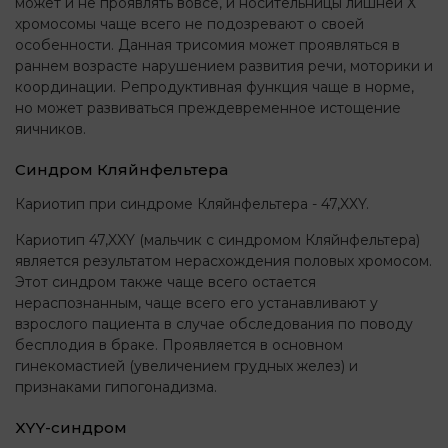
может и не проявлять вовсе, и носительницы лишней Х
хромосомы чаще всего не подозревают о своей
особенности. Данная трисомия может проявляться в
раннем возрасте нарушением развития речи, моторики и
координации. Репродуктивная функция чаще в норме,
но может развиваться преждевременное истощение
яичников.
Синдром Кляйнфельтера
Кариотип при синдроме Кляйнфельтера - 47,XXY.
Кариотип 47,XXY (мальчик с синдромом Кляйнфельтера)
является результатом нерасхождения половых хромосом.
Этот синдром также чаще всего остается
нераспознанным, чаще всего его устанавливают у
взрослого пациента в случае обследования по поводу
бесплодия в браке. Проявляется в основном
гинекомастией (увеличением грудных желез) и
признаками гипогонадизма.
XYY-синдром