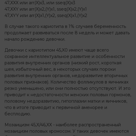
47,ХXX или arr(X)x3, или sseq(X)x3
47,ХXY или arr(X)x2,(Y)х1, sseq(X)x2,(Y)х1
47,ХYY или arr(X)x1,(Y)х2, sseq(X)x1,(Y)х2
В случае такого кариотипа в 1% случаев беременность
продолжает развиваться после 8 недель и может давать
начало рождению девочки.
Девочки с кариотипом 45,X0 имеют чаще всего
сохранное интеллектуальное развитие и особенности
развития внутренних органов (низкий рост, короткая
шея, избыточный вес, в некоторых случаях пороки
развития внутренних органов, недоразвитие вторичных
половых признаков). Количество фолликулов в яичниках
резко уменьшено, или они полностью отсутствуют. И это
приводит к недостаточности женских половых гормонов,
половому недоразвитию, гипоплазии матки и яичников,
что в итоге приводит к первичной аменорее и
бесплодию.
Мозаицизм 45,X/46,XХ - наиболее распространенный
мозаицизм половых хромосом. У таких девочек имеются