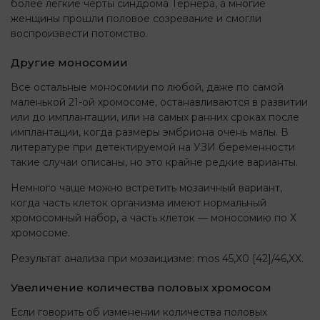
более легкие черты синдрома Тёрнера, а многие
женщины прошли половое созревание и смогли
воспроизвести потомство.
Другие моносомии
Все остальные моносомии по любой, даже по самой
маленькой 21-ой хромосоме, останавливаются в развитии
или до имплантации, или на самых ранних сроках после
имплантации, когда размеры эмбриона очень малы. В
литературе при детектируемой на УЗИ беременности
такие случаи описаны, но это крайне редкие варианты.
Немного чаще можно встретить мозаичный вариант,
когда часть клеток организма имеют нормальный
хромосомный набор, а часть клеток — моносомию по Х
хромосоме.
Результат анализа при мозаицизме: mos 45,X0 [42]/46,XX.
Увеличение количества половых хромосом
Если говорить об изменении количества половых