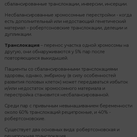
сбалансированные транслокации, инверсии, инсерции.
Несбалансированные хромосомные перестройки - когда
есть дополнительный или недостающий генетический
материал – робертсоновские транслокации, делеции и
дупликации.
Транслокация
– перенос участка одной хромосомы на
другую, они обнаруживаются у 5% пар после
повторяющихся выкидышей.
Пациенты со сбалансированными транслокациями
здоровы, однако, эмбриону (в силу особенностей
развития половых клеток) может передаваться избыток
и/или недостаток хромосомного материала и
перестройка становится несбалансированной.
Среди пар с привычным невынашиванием беременности
около 60% транслокаций реципрокные, и 40% -
робертсоновские.
Существует два основных вида: робертсоновская и
реципрокная транслокация.