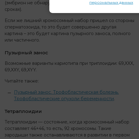
персональных данных
(эмбрион не обнаруживается, или погибает на малых
сроках).
Если же лишний хромосомный набор пришел со стороны
сперматозоида, то это будет совершенно другая
картина – это будет картина пузырного заноса, полного
или частичного.
Пузырный занос
Возможные варианты кариотипа при триплоидии: 69,XXX,
69,XXY, 69,XYY.
Читайте также:
Пузырный занос. Трофобластическая болезнь.
Трофобластические опухоли беременности
.
Тетраплоидии
Тетраплоидии — состояние, когда хромосомный набор
составляет 46+46, то есть, 92 хромосомы. Такие
зародыши также останавливаются в развитии в первом