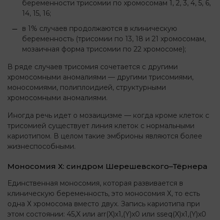
беременности трисомии по хромосомам 1, 2, 3, 4, 5, 6,
14, 15, 16;
в 1% случаев продолжаются в клиническую
беременность (трисомии по 13, 18 и 21 хромосомам,
мозаичная форма трисомии по 22 хромосоме);
В ряде случаев трисомия сочетается с другими
хромосомными аномалиями — другими трисомиями,
моносомиями, полиплоидией, структурными
хромосомными аномалиями.
Иногда речь идет о мозаицизме — когда кроме клеток с
трисомией существует линия клеток с нормальными
кариотипом. В целом такие эмбрионы являются более
жизнеспособными.
Моносомия Х: синдром Шерешевского–Тёрнера
Единственная моносомия, которая развивается в
клиническую беременность, это моносомия Х, то есть
одна Х хромосома вместо двух. Запись кариотипа при
этом состоянии: 45,X или arr(X)x1,(Y)x0 или sseq(X)x1,(Y)x0