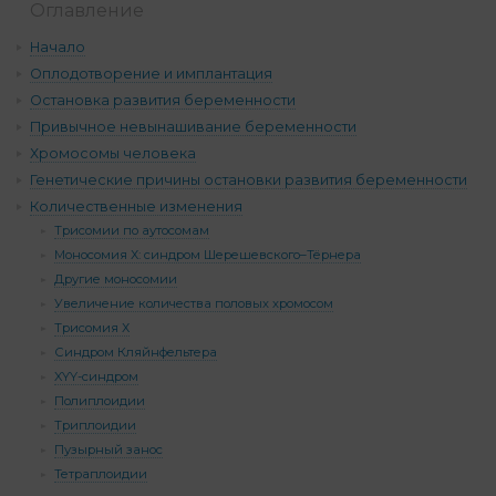
Оглавление
Начало
Оплодотворение и имплантация
Остановка развития беременности
Привычное невынашивание беременности
Хромосомы человека
Генетические причины остановки развития беременности
Количественные изменения
Трисомии по аутосомам
Моносомия Х: синдром Шерешевского–Тёрнера
Другие моносомии
Увеличение количества половых хромосом
Трисомия Х
Синдром Кляйнфельтера
XYY-синдром
Полиплоидии
Триплоидии
Пузырный занос
Тетраплоидии