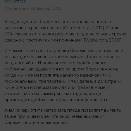
Тимофеева
Обновление:
28 Декабря 2021 г.
Каждая десятая беременность останавливается в
развитии на ранних сроках [Gardner et al., 2012]. Около
50% случаев остановки развития плода на ранних сроках
связано с генетическими причинами [Warburton, 2000].
И чем меньше срок остановки беременности, тем чаще
мы находим различные хромосомные сбои со стороны
плодного яйца. И получается, что судьба такого
эмбриона закладывается не во время беременности,
когда мы можем повлиять каким-то назначениями,
гормональными препаратами и так далее, а до встречи
яйцеклетки и сперматозоида или прямо в момент
зачатия, либо на самых ранних стадиях, когда
происходит дробление образовавшейся зиготы.
Анализ кариотипа материала плода позволяет выявить
такие причины и оценить риск невынашивания
беременности в дальнейшем.