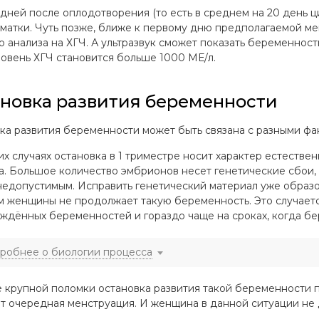
 дней после оплодотворения (то есть в среднем на 20 день 
 матки. Чуть позже, ближе к первому дню предполагаемой м
 анализа на ХГЧ. А ультразвук сможет показать беременност
ровень ХГЧ становится больше 1000 МЕ/л.
новка развития беременности
ка развития беременности может быть связана с разными фа
их случаях остановка в 1 триместре носит характер естестве
а. Большое количество эмбрионов несет генетические сбои,
недопустимым. Исправить генетический материал уже образ
м женщины не продолжает такую беременность. Это случаетс
ждённых беременностей и гораздо чаще на сроках, когда б
робнее о биологии процесса
е крупной поломки остановка развития такой беременности 
т очередная менструация. И женщина в данной ситуации не 