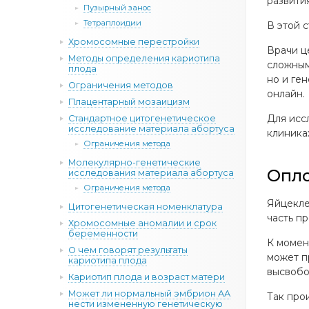
развити
Пузырный занос
Тетраплоидии
В этой с
Хромосомные перестройки
Врачи ц
Методы определения кариотипа
сложным
плода
но и ге
Ограничения методов
онлайн.
Плацентарный мозаицизм
Для исс
Стандартное цитогенетическое
исследование материала абортуса
клиниках
Ограничения метода
Молекулярно-генетические
Опло
исследования материала абортуса
Ограничения метода
Яйцекле
Цитогенетическая номенклатура
часть п
Хромосомные аномалии и срок
беременности
К момен
О чем говорят результаты
может п
кариотипа плода
высвобо
Кариотип плода и возраст матери
Может ли нормальный эмбрион АА
Так про
нести измененную генетическую