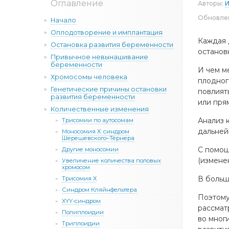
Оглавление
Авторы:
И
Обновле
Начало
Оплодотворение и имплантация
Каждая д
Остановка развития беременности
останов
Привычное невынашивание
беременности
И чем м
Хромосомы человека
плодног
Генетические причины остановки
повлият
развития беременности
или пря
Количественные изменения
Анализ 
Трисомии по аутосомам
дальней
Моносомия Х: синдром
Шерешевского–Тёрнера
С помощ
Другие моносомии
(измене
Увеличение количества половых
хромосом
В больш
Трисомия Х
Синдром Кляйнфельтера
Поэтому
XYY-синдром
рассмат
Полиплоидии
во мног
Триплоидии