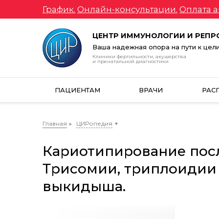
График.
Онлайн-консультации.
Оплата а
ЦЕНТР ИММУНОЛОГИИ И РЕП
Ваша надежная опора на пути к цел
Клиники фертильности, акушерства
и пренатальной диагностики
ПАЦИЕНТАМ
ВРАЧИ
РАС
Главная
ЦИРопедия
Кариотипирование посл
Трисомии, триплоидии
выкидыша.