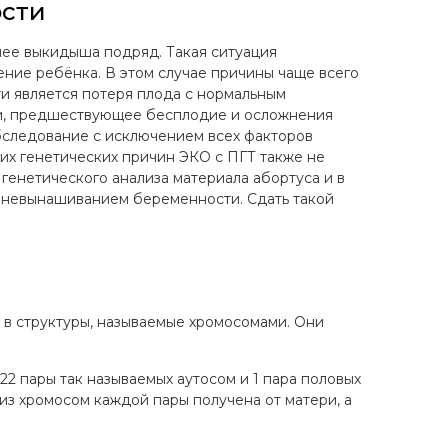
сти
ее выкидыша подряд. Такая ситуация
ние ребёнка. В этом случае причины чаще всего
и является потеря плода с нормальным
и, предшествующее бесплодие и осложнения
бследование с исключением всех факторов
ких генетических причин ЭКО с ПГТ также не
генетического анализа материала абортуса и в
м невынашиванием беременности. Сдать такой
 в структуры, называемые хромосомами. Они
22 пары так называемых аутосом и 1 пара половых
 из хромосом каждой пары получена от матери, а