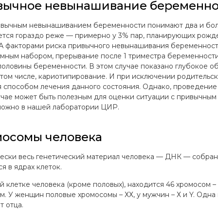
вычное невынашивание беременно
вычным невынашиванием беременности понимают два и бол
ется гораздо реже — примерно у 3% пар, планирующих рожде
 А факторами риска привычного невынашивания беременност
мным набором, прерывание после 1 триместра беременност
половины беременности. В этом случае показано глубокое о
в том числе, кариотипирование. И при исключении родительс
я способом лечения данного состояния. Однако, проведение 
учае может быть полезным для оценки ситуации с привычны
можно в нашей лаборатории ЦИР.
осомы человека
ески весь генетический материал человека — ДНК — собран
я в ядрах клеток.
й клетке человека (кроме половых), находится 46 хромосом – 
м. У женщин половые хромосомы – ХХ, у мужчин – Х и Y. Одна
т отца.