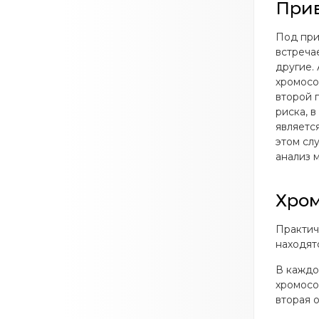
При
Под при
встреча
другие.
хромосо
второй 
риска, 
являетс
этом сл
анализ 
Хром
Практич
находятс
В каждо
хромосо
вторая о