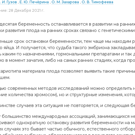
. И. Гузов
Е. Ю. Печёрина
О. М. Захарова
О. В. Тимофеева
ние:
28 Декабря 2021 г.
есятая беременность останавливается в развитии на ранних ср
ки развития плода на ранних сроках связано с генетическими
еньше срок остановки беременности, тем чаще мы находим 
о яйца. И получается, что судьба такого эмбриона закладыв
ь каким-то назначениями, гормональными препаратами и так 
мо в момент зачатия, либо на самых ранних стадиях, когда п
кариотипа материала плода позволяет выявить такие причин
шем.
ью современных методов исследований можно определить н
ние количества хромосом), но и структурные изменения, кот
инстве случаев эта ситуация не повторяется, и следующая б
 большинство международных ассоциаций, занимающихся н
ривают однократную остановку развития беременности на ма
их случаях это бывает частью обычного, естественного отбор