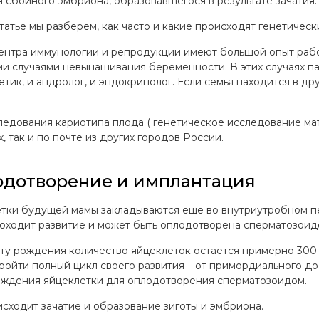
я сбойного эмбриона, образовавшегося в результате зачатия.
татье мы разберем, как часто и какие происходят генетически
ентра иммунологии и репродукции имеют большой опыт работ
и случаями невынашивания беременности. В этих случаях пар
нетик, и андролог, и эндокринолог. Если семья находится в д
ледования кариотипа плода ( генетическое исследование мат
, так и по почте из других городов России.
дотворение и имплантация
тки будущей мамы закладываются еще во внутриутробном пер
роходит развитие и может быть оплодотворена сперматозоид
ту рождения количество яйцеклеток остается примерно 300-
ройти полный цикл своего развития – от примордиального до
ждения яйцеклетки для оплодотворения сперматозоидом.
исходит зачатие и образование зиготы и эмбриона.