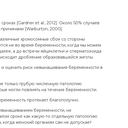
оках [Gardner et al., 2012]. Около 50% случаев
 причинами [Warburton, 2000].
различные хромосомные сбои со стороны
ается не во время беременности, когда мы можем
далее, а до встречи яйцеклетки и сперматозоида
роисходит дробление образовавшейся зиготы.
ы и оценить риск невынашивания беременности в
е только грубую численную патологию
орые могли повлиять на течение беременности.
еременность протекает благополучно.
евынашиванием беременности, не
лом сроке как какую-то отдельную патологию:
а, когда женский организм сам не допускает