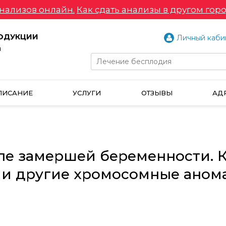
нализов онлайн.
Как сдать анализы в другом горо
РОДУКЦИИ
Личный каби
и
ПИСАНИЕ
УСЛУГИ
ОТЗЫВЫ
АД
е замершей беременности. К
 и другие хромосомные аном