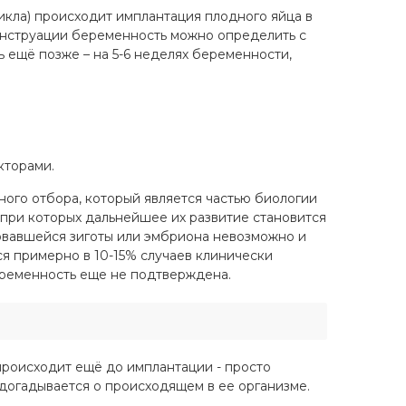
цикла) происходит имплантация плодного яйца в
енструации беременность можно определить с
ь ещё позже – на 5-6 неделях беременности,
кторами.
нного отбора, который является частью биологии
 при которых дальнейшее их развитие становится
овавшейся зиготы или эмбриона невозможно и
я примерно в 10-15% случаев клинически
еременность еще не подтверждена.
происходит ещё до имплантации - просто
догадывается о происходящем в ее организме.