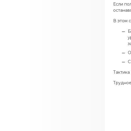
Если по
останав
В этом 
Б
у
з
О
С
Тактика
Трудное