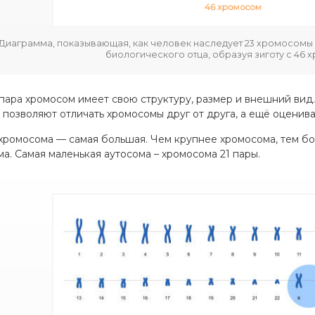
Диаграмма, показывающая, как человек наследует 23 хромосомы 
биологического отца, образуя зиготу с 46 
пара хромосом имеет свою структуру, размер и внешний вид
 позволяют отличать хромосомы друг от друга, а ещё оценива
хромосома — самая большая. Чем крупнее хромосома, тем бо
ма. Самая маленькая аутосома – хромосома 21 пары.