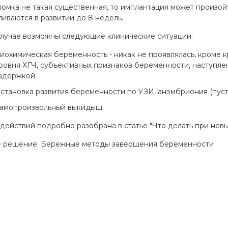
ломка не такая существенная, то имплантация может произой
ливаются в развитии до 8 недель.
случае возможны следующие клинические ситуации:
иохимическая беременность - никак не проявлялась, кроме
ровня ХГЧ, субъективных признаков беременности, наступл
адержкой.
становка развития беременности по УЗИ, анэмбриония (пуст
амопроизвольный выкидыш.
 действий подробно разобрана в статье "Что делать при нев
 решение. Бережные методы завершения беременности