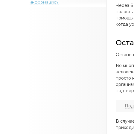
информацию?
Через 6
Может ли быть хромосомная
полость
аномалия после нормального ПГТ?
помощью
ЭКО без ПГТ и плацентарный
когда у
мозаицизм: «Дайте матке шанс!»
Комментарии (13)
Оста
Останов
Во мног
человек
просто 
организ
подтвер
Под
В случа
приходи