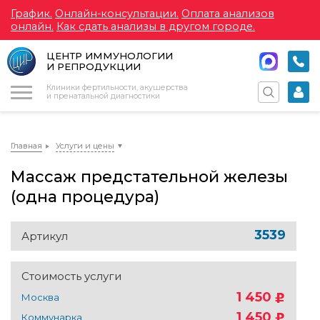
График.
Онлайн-консультации.
Оплата анализов
онлайн.
Как сдать анализы в другом городе.
ЦЕНТР ИММУНОЛОГИИ
И РЕПРОДУКЦИИ
Меню
Клиники фертильности, акушерства
и пренатальной диагностики
Главная
Услуги и цены
Массаж предстательной железы
(одна процедура)
3539
Артикул
Стоимость услуги
1 450
Москва
1 450
Коммунарка