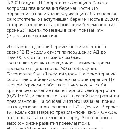
В 2021 году в ЦИР обратилась женщина 32 лет с
вопросом планирования беременности. До
обращения в нашу клинику у женщины была первая
самостоятельно наступившая беременность в 2020 г,
которая завершилась прерыванием беременности в
сроке 23 недели по медицинским показаниям
(тяжелая преэклампсия).
Из анамнеза данной беременности известно: в
сроке 12-13 недель отметила повышение АД до
165/100 мм рт.ст, в связи с чем была
госпитализирована в стационар. Назначен прием
препаратов Допегита по 250 мг х 3 р/сутки,
Бисопролол 5 мг х 1 р/сутки утром. На фоне терапии
состояние стабилизировалось на фоне терапии. На
первом скрининге обращает внимание на себя
критичное снижение плацентарного фактора роста
(0,27 МоМ), и следовательно - высокий риск развития
преэклампсии. На основании этого назначен прием
низкодозированного аспирина 150 мг/сутки. В сроке
16 недель сдан маркер преэклампсии sFlt/PIGF -536,
что колоссально превышает норму. Это говорило о
высоком риске развития преэклампсии.
На сроке 21 неделя, учитывая сохраняющиеся