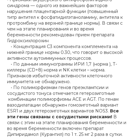
синдрома — одного из важнейших факторов
нарушения плацентарной функции (повышенный
титр антител к фосфатидилэтаноламину, антитела к
протромбину на верхней границе нормы). В связи с
чем на этапе планирования и во время
беременности рекомендован прием препарата
Гидроксихлорохин
• Концентрация С3 компонента комплемента на
нижней границе нормы 0.30, что говорит о высокой
активности аутоиммунных процессов.
• По данным иммунограммы ИРИ 1,7 (норма ), Т-
киллеры (СD+8) норма и NK клетки – норма.
Признаков избыточной активности клеточного
иммунитета не обнаружено.
• По полиморфизмам генов преэклампсии и
сосудистого тонуса отмечается гетерозиготные
комбинации полиморфизмы ACE и AGT. По генам
вазодилатации обнаружен гомозиготный вариант
ESR1 и двух гетерозиготных вариантов NOS3.
Все
эти гены связаны с сосудистыми рисками!
В
связи с этим на этапе планирования беременности и
во время беременности включен препарат
Дипиридамол (Курантил) по 1 т. 25 мг 2 раза в сутки.