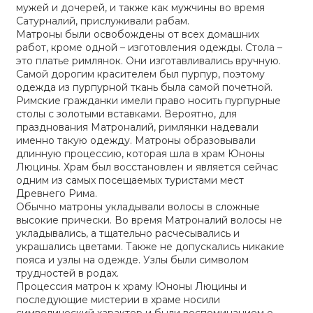
мужей и дочерей, и также как мужчины во время
Сатурналий, прислуживали рабам.
Матроны были освобождены от всех домашних
работ, кроме одной – изготовления одежды. Стола –
это платье римлянок. Они изготавливались вручную.
Самой дорогим красителем был пурпур, поэтому
одежда из пурпурной ткань была самой почетной.
Римские гражданки имели право носить пурпурные
столы с золотыми вставками. Вероятно, для
празднования Матроналий, римлянки надевали
именно такую одежду. Матроны образовывали
длинную процессию, которая шла в храм Юноны
Люцины. Храм был восстановлен и является сейчас
одним из самых посещаемых туристами мест
Древнего Рима.
Обычно матроны укладывали волосы в сложные
высокие прически. Во время Матроналий волосы не
укладывались, а тщательно расчесывались и
украшались цветами. Также не допускались никакие
пояса и узлы на одежде. Узлы были символом
трудностей в родах.
Процессия матрон к храму Юноны Люцины и
последующие мистерии в храме носили