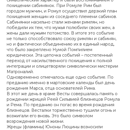
символический характер и были воспоминанием о
похищении сабинянок. При Ромуле Рим был
городом мужчин, и Ромул осуществил дерзкий план
похищения женщин из соседнего племени сабинов.
Сабинянки насильно стали женами римлян, но
победили их тем, что мужья полюбили своих жен, а
жены дали мужьям потомство. В итоге это событие
не только способствовало союзу римлян и сабинян,
но и фактически объединению их в единый народ,
что было закреплено Нумой Помпилием
юридически. Эта цепочка событий – постепенный
переход от насильственного похищения к полной
интеграции и олицетворяли символически мистерии
Матроналий.
Одновременно отмечалось еще одно событие. По
преданию именно в мартовские календы был день
рождения Марса, отца основателей Рима.
В этот же день в храме Весты совершалась память о
рождении жрицей Реей Сильвией близнецов Ромула
и Рема. По преданию он погас во время рождения
близнецов. Весталки торжественно тушили огонь и
возжигали его вновь. Это было символом
возрождения новой жизни.
Жрецы (фламины) Юноны Люцины возносили