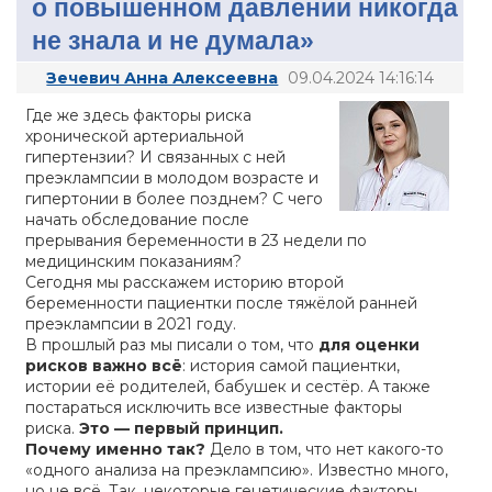
о повышенном давлении никогда
не знала и не думала»
Зечевич Анна Алексеевна
09.04.2024 14:16:14
Где же здесь факторы риска
хронической артериальной
гипертензии? И связанных с ней
преэклампсии в молодом возрасте и
гипертонии в более позднем? С чего
начать обследование после
прерывания беременности в 23 недели по
медицинским показаниям?
Сегодня мы расскажем историю второй
беременности пациентки после тяжёлой ранней
преэклампсии в 2021 году.
В прошлый раз мы писали о том, что
для оценки
рисков важно всё
: история самой пациентки,
истории её родителей, бабушек и сестёр. А также
постараться исключить все известные факторы
риска.
Это — первый принцип.
Почему именно так?
Дело в том, что нет какого-то
«одного анализа на преэклампсию». Известно много,
но не всё. Так, некоторые генетические факторы