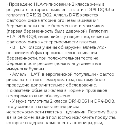
• Проведено HLA-типирование 2 класса жены в
результате которого выявлен гаплотип DR9-DQ9.3 и
гаплотип DR15(2)-DQ2. Аллель DR15 является
фактором риска вторичного невынашивания
беременности после беременности мальчиком
(первая беременность была девочкой). Гаплотип
HLA DR9-DQ9, имеющийся у пациентки, является
фактором риска непереносимости глютена.
• В HLA1 класса у жены обнаружен аллель А*2 -
независимый фактор риска невынашивания
беременности, при положительном тесте на
беременность рекомендованы внутривенные
иммуноглобулины.
• Аллель HLA*11 в европейской популяции - фактор
риска латентного гемохроматоза, поэтому было
проведено дополнительное обследование.
Показатели обмена железа в норме и признаков
гемохроматоза не обнаружено.
• У мужа гаплотипы 2 класса DR1-DQ5.1 и DR4-DQ8,
что указывает на повышение риска
непереносимости глютена – целиакии. Поэтому была
дана рекомендация полностью исключить продукты,
которые содержат компоненты пшеницы, ржи,