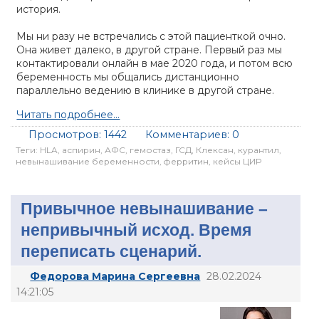
история.
Мы ни разу не встречались с этой пациенткой очно.
Она живет далеко, в другой стране. Первый раз мы
контактировали онлайн в мае 2020 года, и потом всю
беременность мы общались дистанционно
параллельно ведению в клинике в другой стране.
Читать подробнее...
Просмотров:
1442
Комментариев:
0
Теги:
HLA
,
аспирин
,
АФС
,
гемостаз
,
ГСД
,
Клексан
,
курантил
,
невынашивание беременности
,
ферритин
,
кейсы ЦИР
Привычное невынашивание –
непривычный исход. Время
переписать сценарий.
Федорова Марина Сергеевна
28.02.2024
14:21:05