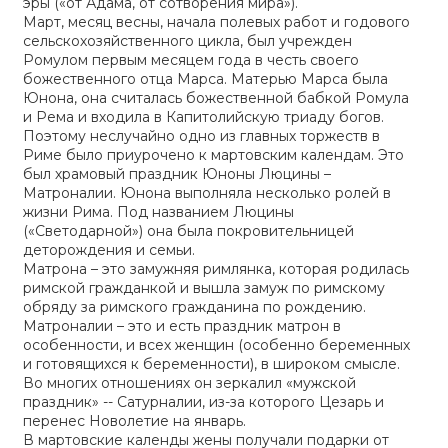
эры («от Адама, от сотворения мира»).
Март, месяц весны, начала полевых работ и годового
сельскохозяйственного цикла, был учрежден
Ромулом первым месяцем года в честь своего
божественного отца Марса. Матерью Марса была
Юнона, она считалась божественной бабкой Ромула
и Рема и входила в Капитолийскую триаду богов.
Поэтому неслучайно одно из главных торжеств в
Риме было приурочено к мартовским календам. Это
был храмовый праздник Юноны Люцины –
Матроналии. Юнона выполняла несколько ролей в
жизни Рима. Под названием Люцины
(«Светодарной») она была покровительницей
деторождения и семьи.
Матрона – это замужняя римлянка, которая родилась
римской гражданкой и вышла замуж по римскому
обряду за римского гражданина по рождению.
Матроналии – это и есть праздник матрон в
особенности, и всех женщин (особенно беременных
и готовящихся к беременности), в широком смысле.
Во многих отношениях он зеркалил «мужской
праздник» -- Сатурналии, из-за которого Цезарь и
перенес Новолетие на январь.
В мартовские календы жены получали подарки от