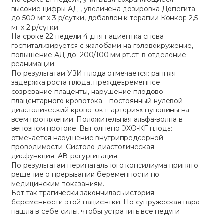
высокие цифры АД , увеличена дозировка Допегита
до 500 мг х 3 р/сутки, добавлен к терапии Конкор 2,5
мг х 2 р/сутки.
На сроке 22 недели 4 дня пациентка снова
госпитализируется с жалобами на головокружение,
повышение АД до 200/100 мм рт.ст. в отделение
реанимации.
По результатам УЗИ плода отмечается: ранняя
задержка роста плода, преждевременное
созревание плаценты, нарушение плодово-
плацентарного кровотока – постоянный нулевой
диастолический кровоток в артериях пуповины на
всем протяжении. Положительная альфа-волна в
венозном протоке. Выполнено ЭХО-КГ плода:
отмечается нарушение внутрипредсерной
проводимости. Систоло-диастолическая
дисфункция. АВ-регургитация.
По результатам перинатального консилиума принято
решение о прерывании беременности по
медицинским показаниям.
Вот так трагически закончилась история
беременности этой пациентки. Но супружеская пара
нашла в себе силы, чтобы устранить все недуги