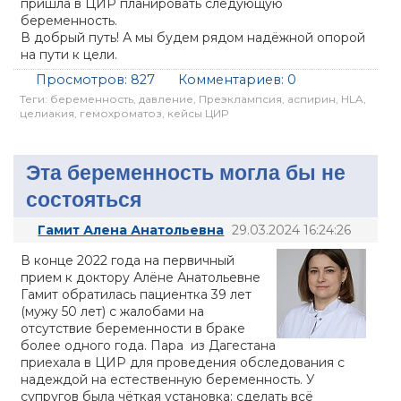
пришла в ЦИР планировать следующую
беременность.
В добрый путь! А мы будем рядом надёжной опорой
на пути к цели.
Просмотров:
827
Комментариев:
0
Теги:
беременность
,
давление
,
Преэклампсия
,
аспирин
,
HLA
,
целиакия
,
гемохроматоз
,
кейсы ЦИР
Эта беременность могла бы не
состояться
Гамит Алена Анатольевна
29.03.2024 16:24:26
В конце 2022 года на первичный
прием к доктору Алёне Анатольевне
Гамит обратилась пациентка 39 лет
(мужу 50 лет) с жалобами на
отсутствие беременности в браке
более одного года. Пара из Дагестана
приехала в ЦИР для проведения обследования с
надеждой на естественную беременность. У
супругов была чёткая установка: сделать всё