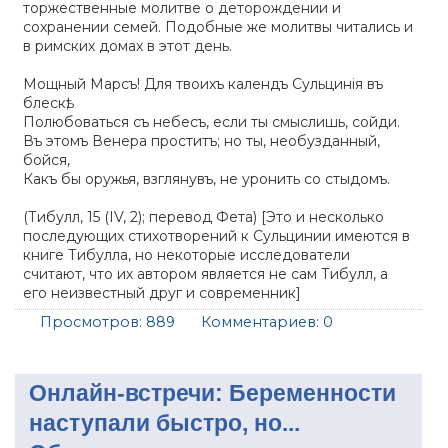
торжественные молитве о деторождении и
сохранении семей. Подобные же молитвы читались и
в римских домах в этот день.
Мощный Марсъ! Для твоихъ календъ Сульцинія въ
блескѣ;
Полюбоваться съ небесъ, если ты смыслишь, сойди.
Въ этомъ Венера проститъ; но ты, необузданный,
бойся,
Какъ бы оружья, взглянувъ, не уронить со стыдомъ.
(Тибулл, 15 (IV, 2); перевод Фета) [Это и несколько
последующих стихотворений к Сульцинии имеются в
книге Тибулла, но некоторые исследователи
считают, что их автором является не сам Тибулл, а
его неизвестный друг и современник]
Просмотров:
889
Комментариев:
0
Онлайн-встречи: Беременности
наступали быстро, но...