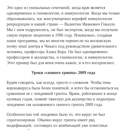
Это одно из уникальных сочетаний, когда врач является
одновременно и гинекологом, и иммунологом. Когда мы только
образовывались, нас консультировал корифей иммунологии
репродукции в нашей стране — Валентин Иванович Говалло.
Мы с ним подружились, он был экспертом, когда мы получали
самую первую лицензию в 1996 году. Изначально, создавая
наши программы, мы во многом перенесли на московскую
почву опыт центра в Чикаго под руководством удивительного
человека, профессора Алана Бира. Он был одновременно
профессором и акушерства, и гинекологии, и иммунологии.
Этот пример был для меня очень важен, и я его воспроизвел.
Уроки «свиного гриппа» 2009 года
Будем говорить, как всегда, просто о сложном. Чтобы тема
коронавируса была более понятной, я хотел бы остановиться на
сравнении ее с эпидемией гриппа. Врачи, работавшие в конце
нулевых годов, помнят тяжелую для акушерства и педиатрии
эпидемию так называемого свиного гриппа 2009 года.
Особенностью той эпидемии было то, что вирус не был
спрогнозирован. Обычно вирус гриппа имеет ряд
модификаций, состоящих из комбинаций уже известных