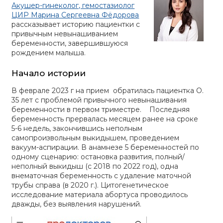
Акушер-гинеколог, гемостазиолог
ЦИР Марина Сергеевна Фёдорова
рассказывает историю пациентки с
привычным невынашиванием
беременности, завершившуюся
рождением малыша.
Начало истории
В феврале 2023 г на прием обратилась пациентка О.
35 лет с проблемой привычного невынашивания
беременности в первом триместре. Последняя
беременность прервалась месяцем ранее на сроке
5-6 недель, закончившись неполным
самопроизвольным выкидышем, проведением
вакуум-аспирации. В анамнезе 5 беременностей по
одному сценарию: остановка развития, полный/
неполный выкидыш (с 2018 по 2022 год), одна
внематочная беременность с удаление маточной
трубы справа (в 2020 г.). Цитогенетическое
исследование материала абортуса проводилось
дважды, без выявления нарушений.