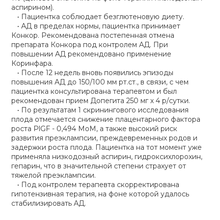
аспирином).
• Пациентка соблюдает безглютеновую диету.
• АД в пределах нормы, пациентка принимает
Конкор. Рекомендована постепенная отмена
препарата Конкора под контролем АД. При
повышении АД рекомендовано применение
Коринфара.
• После 12 недель вновь появились эпизоды
повышения АД до 150/100 мм рт.ст., в связи, с чем
пациентка консультирована терапевтом и был
рекомендован прием Допегита 250 мг х 4 р/сутки.
• По результатам 1 скринингового исследования
плода отмечается снижение плацентарного фактора
роста PlGF - 0,494 МоМ, а также высокий риск
развития преэклампсии, преждевременных родов и
задержки роста плода. Пациентка на тот момент уже
применяла низкодозный аспирин, гидроксихлорохин,
гепарин, что в значительной степени страхует от
тяжелой преэклампсии.
• Под контролем терапевта скорректирована
гипотензивная терапия, на фоне которой удалось
стабилизировать АД.