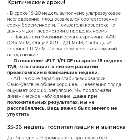
Критические сроки!
• В сроке 19-20 недель выполнено ультразвуковое
исследование: плод развивался соответственно
сроку беременности. Показатели кровотока по
данным допплерометрии в пределах нормы.
• Показатели биохимического скрининга: АФП -
0,84 МоМ, Общий ХГЧ - 2,21 МоМ, Свободный
эстриол 1,11 МоМ. Риски хромосомных аномалий
плода низкие.
•
Отношение sFLT-1/PLGF на сроке 18 недель –
17,8, что говорит о низком развитии
преэклампсии в ближайшие недели.
• АД на фоне терапии стабилизировалось.
Самочувствие общее хорошее. Шевеления плода
ощущает хорошо, регулярно. Мы продолжали
динамическое наблюдение.
Даже при
положительных результатах, мы не
расслаблялись. Ведь важно было ничего не
упустить.
35-36 недель: госпитализация и выписка
До 34 недель беременность протекала без