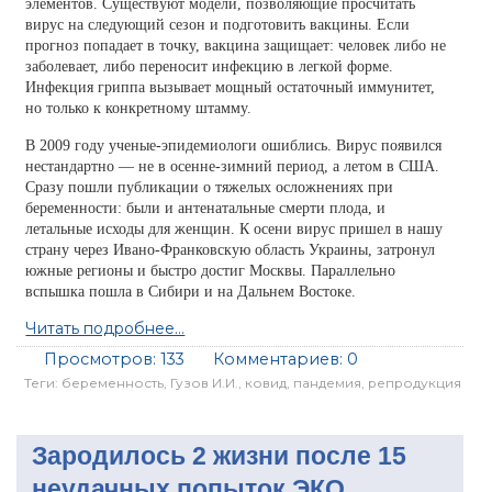
элементов. Существуют модели, позволяющие просчитать
вирус на следующий сезон и подготовить вакцины. Если
прогноз попадает в точку, вакцина защищает: человек либо не
заболевает, либо переносит инфекцию в легкой форме.
Инфекция гриппа вызывает мощный остаточный иммунитет,
но только к конкретному штамму.
В 2009 году ученые-эпидемиологи ошиблись. Вирус появился
нестандартно — не в осенне-зимний период, а летом в США.
Сразу пошли публикации о тяжелых осложнениях при
беременности: были и антенатальные смерти плода, и
летальные исходы для женщин. К осени вирус пришел в нашу
страну через Ивано-Франковскую область Украины, затронул
южные регионы и быстро достиг Москвы. Параллельно
вспышка пошла в Сибири и на Дальнем Востоке.
Читать подробнее...
Просмотров:
133
Комментариев:
0
Теги:
беременность
,
Гузов И.И.
,
ковид
,
пандемия
,
репродукция
Зародилось 2 жизни после 15
неудачных попыток ЭКО