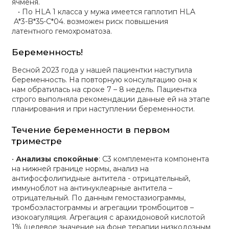
ячменя.
• По HLA 1 класса у мужа имеется гаплотип HLA
A*3-B*35-С*04. возможен риск повышения
латентного гемохроматоза.
Беременность!
Весной 2023 года у нашей пациентки наступила
беременность. На повторную консультацию она к
нам обратилась на сроке 7 – 8 недель. Пациентка
строго выполняла рекомендации данные ей на этапе
планирования и при наступлении беременности.
Течение беременности в первом
триместре
•
Анализы спокойные
: С3 комплемента компонента
на нижней границе нормы, анализ на
антифосфолипидные антитела - отрицательный,
иммуноблот на антинуклеарные антитела –
отрицательный. По данным гемостазиограммы,
тромбоэластограммы и агрегации тромбоцитов –
изокоагуляция. Агрегация с арахидоновой кислотой
1% (целевое значение на фоне терапии низкодозным