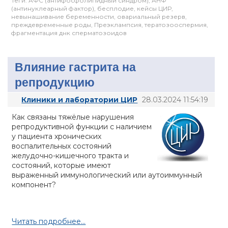
Теги:
АФС (антифосфолипидный синдром)
,
АНФ
(антинуклеарный фактор)
,
бесплодие
,
кейсы ЦИР
,
невынашивание беременности
,
овариальный резерв
,
преждевременные роды
,
Преэклампсия
,
тератозооспермия
,
фрагментация днк сперматозоидов
Влияние гастрита на
репродукцию
Клиники и лаборатории ЦИР
28.03.2024 11:54:19
Как связаны тяжёлые нарушения
репродуктивной функции с наличием
у пациента хронических
воспалительных состояний
желудочно-кишечного тракта и
состояний, которые имеют
выраженный иммунологический или аутоиммунный
компонент?
Читать подробнее...