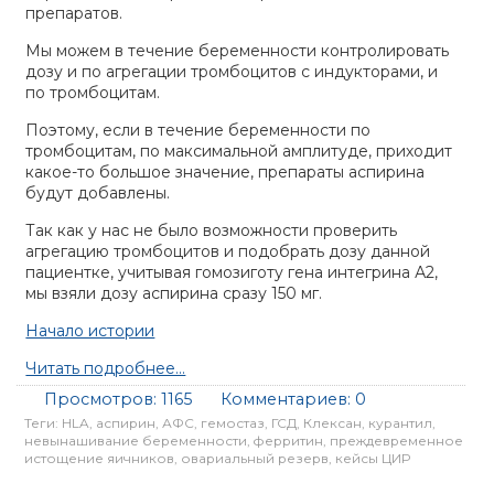
препаратов.
Мы можем в течение беременности контролировать
дозу и по агрегации тромбоцитов с индукторами, и
по тромбоцитам.
Поэтому, если в течение беременности по
тромбоцитам, по максимальной амплитуде, приходит
какое-то большое значение, препараты аспирина
будут добавлены.
Так как у нас не было возможности проверить
агрегацию тромбоцитов и подобрать дозу данной
пациентке, учитывая гомозиготу гена интегрина А2,
мы взяли дозу аспирина сразу 150 мг.
Начало истории
Читать подробнее...
Просмотров:
1165
Комментариев:
0
Теги:
HLA
,
аспирин
,
АФС
,
гемостаз
,
ГСД
,
Клексан
,
курантил
,
невынашивание беременности
,
ферритин
,
преждевременное
истощение яичников
,
овариальный резерв
,
кейсы ЦИР