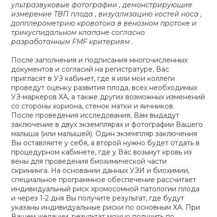
ультразвуковые фотографии , демонстрирующие
измерение ТВП плода , визуализацию костей носа ,
допплерометрию кровотока в венозном протоке и
трикуспидальном клапане согласно
разработанным FMF критериям .
После заполнения и подписания многочисленных
документов и согласий на регистратуре, Вас
пригласят в УЗ кабинет, где я или мои коллеги
проведут оценку развития плода, всех необходимых
УЗ-маркеров ХА, а также других возможных изменений
со стороны хориона, стенок матки и яичников.
После проведения исследования, Вам выдадут
заключение в двух экземплярах и фотографии Вашего
малыша (или малышей). Один экземпляр заключения
Вы оставляете у себя, а второй нужно будет отдать в
процедурном кабинете, где у Вас возьмут кровь из
вены для проведения биохимической части
скрининга. На основании данных УЗИ и биохимии,
специальное программное обеспечение рассчитает
индивидуальный риск хромосомной патологии плода
и через 1-2 дня Вы получите результат, где будут
указаны индивидуальные риски по основным ХА. При
Вашем желании, результат можно получить по