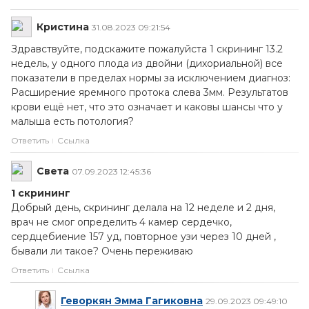
Кристина
31.08.2023 09:21:54
Здравствуйте, подскажите пожалуйста 1 скрининг 13.2
недель, у одного плода из двойни (дихориальной) все
показатели в пределах нормы за исключением диагноз:
Расширение яремного протока слева 3мм. Результатов
крови ещё нет, что это означает и каковы шансы что у
малыша есть потология?
Ответить
Ссылка
Света
07.09.2023 12:45:36
1 скрининг
Добрый день, скрининг делала на 12 неделе и 2 дня,
врач не смог определить 4 камер сердечко,
сердцебиение 157 уд, повторное узи через 10 дней ,
бывали ли такое? Очень переживаю
Ответить
Ссылка
Геворкян Эмма Гагиковна
29.09.2023 09:49:10