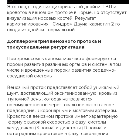
Этот плод - один из дихориальной двойни. ТВП и
кровоток в венозном протоке в норме, но отсутствует
визуализация носовых костей. Результат
кариотипирования - Синдром Дауна, кариотип 2-го
плода из двойни - нормальный.
Допплерометрия венозного протока и
трикуспидальная регургитация
При хромосомных аномалиях часто формируются
пороки развития различных органов и систем, в том
числе и врождённые пороки развития сердечно-
сосудистой системы.
Венозный проток представляет собой уникальный
шунт, доставляющий оксигенированную кровь из
пупочной вены, которая направляется
преимущественно через овальное окно в левое
предсердие, к коронарным и мозговым артериям.
Кровоток в венозном протоке имеет характерную
форму с высокой скоростью в фазу систолы
желудочков (S-волна) и диастолы (D-волна) и
ортоградным кровотоком в фазу сокращения