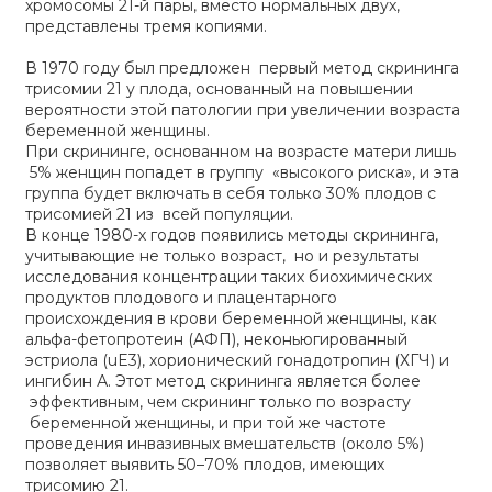
хромосомы 21-й пары, вместо нормальных двух,
представлены тремя копиями.
В 1970 году был предложен первый метод скрининга
трисомии 21 у плода, основанный на повышении
вероятности этой патологии при увеличении возраста
беременной женщины.
При скрининге, основанном на возрасте матери лишь
5% женщин попадет в группу «высокого риска», и эта
группа будет включать в себя только 30% плодов с
трисомией 21 из всей популяции.
В конце 1980-х годов появились методы скрининга,
учитывающие не только возраст, но и результаты
исследования концентрации таких биохимических
продуктов плодового и плацентарного
происхождения в крови беременной женщины, как
альфа-фетопротеин (АФП), неконьюгированный
эстриола (uE3), хорионический гонадотропин (ХГЧ) и
ингибин А. Этот метод скрининга является более
эффективным, чем скрининг только по возрасту
беременной женщины, и при той же частоте
проведения инвазивных вмешательств (около 5%)
позволяет выявить 50–70% плодов, имеющих
трисомию 21.