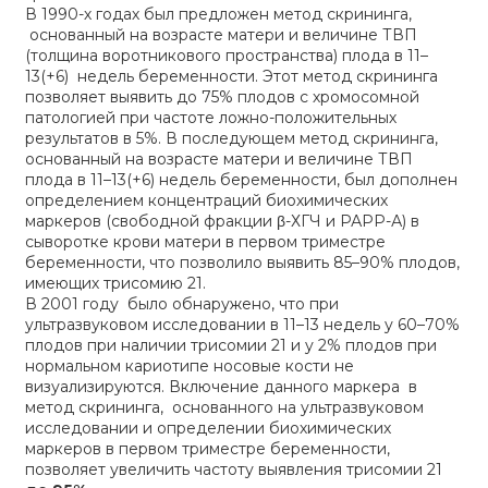
В 1990-х годах был предложен метод скрининга,
основанный на возрасте матери и величине ТВП
(толщина воротникового пространства) плода в 11–
13(+6) недель беременности. Этот метод скрининга
позволяет выявить до 75% плодов с хромосомной
патологией при частоте ложно-положительных
результатов в 5%. В последующем метод скрининга,
основанный на возрасте матери и величине ТВП
плода в 11–13(+6) недель беременности, был дополнен
определением концентраций биохимических
маркеров (свободной фракции β-ХГЧ и РАРР-А) в
сыворотке крови матери в первом триместре
беременности, что позволило выявить 85–90% плодов,
имеющих трисомию 21.
В 2001 году было обнаружено, что при
ультразвуковом исследовании в 11–13 недель у 60–70%
плодов при наличии трисомии 21 и у 2% плодов при
нормальном кариотипе носовые кости не
визуализируются. Включение данного маркера в
метод скрининга, основанного на ультразвуковом
исследовании и определении биохимических
маркеров в первом триместре беременности,
позволяет увеличить частоту выявления трисомии 21