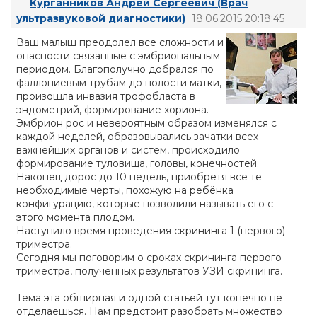
Курганников Андрей Сергеевич (Врач
ультразвуковой диагностики)
18.06.2015 20:18:45
Ваш малыш преодолел все сложности и
опасности связанные с эмбриональным
периодом. Благополучно добрался по
фаллопиевым трубам до полости матки,
произошла инвазия трофобласта в
эндометрий, формирование хориона.
Эмбрион рос и невероятным образом изменялся с
каждой неделей, образовывались зачатки всех
важнейших органов и систем, происходило
формирование туловища, головы, конечностей.
Наконец дорос до 10 недель, приобретя все те
необходимые черты, похожую на ребёнка
конфигурацию, которые позволили называть его с
этого момента плодом.
Наступило время проведения скрининга 1 (первого)
триместра.
Сегодня мы поговорим о сроках скрининга первого
триместра, полученных результатов УЗИ скрининга.
Тема эта обширная и одной статьёй тут конечно не
отделаешься. Нам предстоит разобрать множество