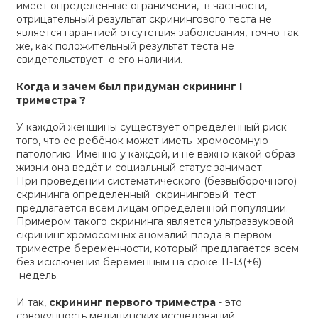
имеет определенные ограничения, в частности,
отрицательный результат скринингового теста не
является гарантией отсутствия заболевания, точно так
же, как положительный результат теста не
свидетельствует о его наличии.
Когда и зачем был придуман скрининг I
триместра ?
У каждой женщины существует определенный риск
того, что ее ребёнок может иметь хромосомную
патологию. Именно у каждой, и не важно какой образ
жизни она ведёт и социальный статус занимает.
При проведении систематического (безвыборочного)
скрининга определенный скрининговый тест
предлагается всем лицам определенной популяции.
Примером такого скрининга является ультразвуковой
скрининг хромосомных аномалий плода в первом
триместре беременности, который предлагается всем
без исключения беременным на сроке 11-13(+6)
недель.
И так,
скрининг первого триместра
- это
совокупность медицинских исследований,