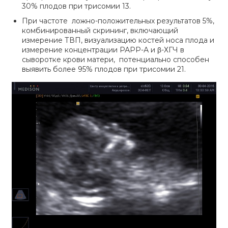
30% плодов при трисомии 13.
При частоте ложно-положительных результатов 5%,
комбинированный скрининг, включающий
измерение ТВП, визуализацию костей носа плода и
измерение концентрации РАРР-А и β-ХГЧ в
сыворотке крови матери, потенциально способен
выявить более 95% плодов при трисомии 21.