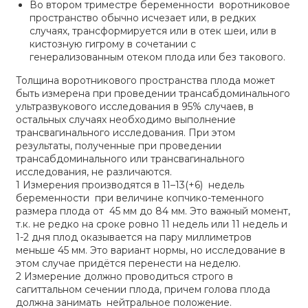
Во втором триместре беременности воротниковое
пространство обычно исчезает или, в редких
случаях, трансформируется или в отек шеи, или в
кистозную гигрому в сочетании с
генерализованным отеком плода или без такового.
Толщина воротникового пространства плода может
быть измерена при проведении трансабдоминального
ультразвукового исследования в 95% случаев, в
остальных случаях необходимо выполнение
трансвагинального исследования. При этом
результаты, полученные при проведении
трансабдоминального или трансвагинального
исследования, не различаются.
1 Измерения производятся в 11–13(+6) недель
беременности при величине копчико-теменного
размера плода от 45 мм до 84 мм. Это важный момент,
т.к. не редко на сроке ровно 11 недель или 11 недель и
1-2 дня плод оказывается на пару миллиметров
меньше 45 мм. Это вариант нормы, но исследование в
этом случае придётся перенести на неделю.
2 Измерение должно проводиться строго в
сагиттальном сечении плода, причем голова плода
должна занимать нейтральное положение.