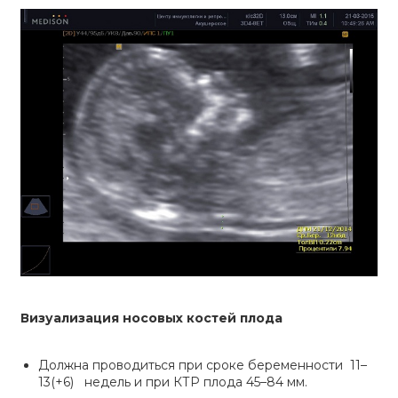
Визуализация носовых костей плода
Должна проводиться при сроке беременности 11–
13(+6) недель и при КТР плода 45–84 мм.