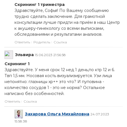
Скрининг 1 триместра
Здравствуйте, Софья! По Вашему сообщению
трудно сделать заключение. Для грамотной
консультации лучше придти на приём в наш Центр
к акушеру-гинекологу со всеми выписками,
обследованиями и результатами анализов.
Ответить
Родитель
Ссылка
Эльвира
15.06.2023 21:56:58
Скрининг 1
Здравствуйте. У меня срок 12 нед 1 день,по ктр 12 и 6.
Твп 1,5 мм. Носовая кость визуализируется. Узи лица
непонятно: глазницы хр++ это что? И пуповина -
количество сосудов 1 - это не норма? Остальное
написано без особенностей.
Ответить
Ссылка
Захарова Ольга Михайловна
24.07.2023
15:58:38