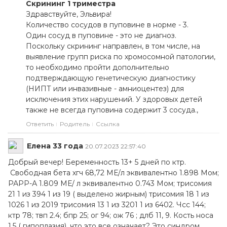
Скрининг 1 триместра
Здравствуйте, Эльвира!
Количество сосудов в пуповине в норме - 3.
Один сосуд в пуповине - это не диагноз.
Поскольку скрининг направлен, в том числе, на
выявление групп риска по хромосомной патологии,
то необходимо пройти дополнительно
подтверждающую генетическую диагностику
(НИПТ или инвазивные - амниоцентез) для
исключения этих нарушений. У здоровых детей
также не всегда пуповина содержит 3 сосуда.,
Ответить
Родитель
Ссылка
Елена 33 года
20.07.2023 22:57:40
Добрый вечер! Беременность 13+ 5 дней по ктр.
Свободная бета хгч 68,72 МЕ/л эквивалентно 1.898 Мом;
РАРР-А 1.809 МЕ/ л эквивалентно 0.743 Мом; трисомия
21 1 из 394 1 из 19 ( выделено жирным) трисомия 18 1 из
1026 1 из 2019 трисомия 13 1 из 3201 1 из 6402. Чсс 144;
ктр 78; твп 2.4; бпр 25; ог 94; ож 76 ; длб 11, 9. Кость носа
1,5 ( гипоплазия), что это все означает? Это синдром