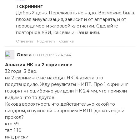
1 скрининг
Добрый день! Переживать не надо. Возможно была
плохая визуализация, зависит и от аппарата, и от
проводимости жировой клетчатки. Сделайте
повторное УЗИ, как вам и назначили.
Ответить
Родитель
Ссылка
Ольга
08.09.2023 22:43:44
Аплазия НК на 2 скрининге
32 года. 3 бер.
на 2 скрининге не находят НК, 4 узиста это
подствнрдило. Жду результаты НИПТ. Про 1 скрининг
говорят чт ошибочно увидели НК 2.4 мм, что приняли
видимо что то другое .
Какова вероятность что действительно какой то
синдром, и нужно ли с хорошим НИПТ делать еще и
прокол?
ктр 59
твп 1:10
инд риски