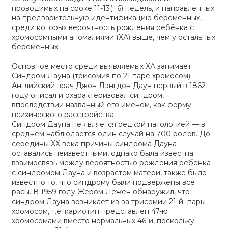
проводимых на сроке 11-13(+6) недель, и направленных
на предварительную идентификацию беременных,
среди которых вероятность рождения ребёнка с
хромосомными аномалиями (ХА) выше, чем у остальных
беременных.
Основное место среди выявляемых ХА занимает
Синдром Дауна (трисомия по 21 паре хромосом).
Английский врач Джон Лэнгдон Даун первый в 1862
году описал и охарактеризовал синдром,
впоследствии названный его именем, как форму
психического расстройства.
Синдром Дауна не является редкой патологией — в
среднем наблюдается один случай на 700 родов. До
середины XX века причины синдрома Дауна
оставались неизвестными, однако была известна
взаимосвязь между вероятностью рождения ребёнка
с синдромом Дауна и возрастом матери, также было
известно то, что синдрому были подвержены все
расы. В 1959 году Жером Лежен обнаружил, что
синдром Дауна возникает из-за трисомии 21-й пары
хромосом, т.е. кариотип представлен 47-ю
хромосомами вместо нормальных 46-и, поскольку