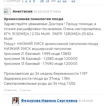
Страницы:
1
2
3
4
...
18
19
20
21
22
...
23
Анастасия
30.05.2023 17:06:54
Хромосомная помология плода
Здравствуйте уважаемые Доктора ! Прошу помощи, а
точнее расшифровки ген.анализа. Очень насторожилась.
ХГЧ: 91.50МЕ/л / 2.134 МоМ; РАРР: 1,590МЕ/л //0.604
МоМ
Пишут: НИЗКИЙ РИСК хромосомной патологии плода
НИЗКИЙ РИСК акушерской патологии
трисомия 21 базовый- 1:999 индв 1:3892
трисомия 18 Базовый - 1:2383 индв 1:20000
трисомия 13 базовый - 1:7490 индв 1:20000
Преэклампсия до 34 недель беременности 1:197
Задержка роста плода до 37нед 1:184
Самопроизвольные роды до 34 Нед 1:1252
Ответить
Ссылка
Федорова Марина Сергеевна
31.05.2023