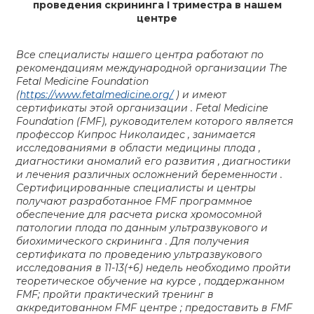
проведения скрининга I триместра в нашем
центре
Все специалисты нашего центра работают по
рекомендациям международной организации The
Fetal Medicine Foundation
(
https://www.fetalmedicine.org/
) и имеют
сертификаты этой организации . Fetal Medicine
Foundation (FMF), руководителем которого является
профессор Кипрос Николаидес , занимается
исследованиями в области медицины плода ,
диагностики аномалий его развития , диагностики
и лечения различных осложнений беременности .
Сертифицированные специалисты и центры
получают разработанное FMF программное
обеспечение для расчета риска хромосомной
патологии плода по данным ультразвукового и
биохимического скрининга . Для получения
сертификата по проведению ультразвукового
исследования в 11-13(+6) недель необходимо пройти
теоретическое обучение на курсе , поддержанном
FMF; пройти практический тренинг в
аккредитованном FMF центре ; предоставить в FMF