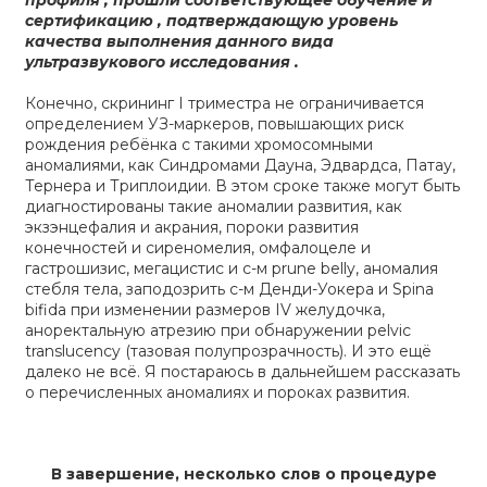
профиля , прошли соответствующее обучение и
сертификацию , подтверждающую уровень
качества выполнения данного вида
ультразвукового исследования .
Конечно, скрининг I триместра не ограничивается
определением УЗ-маркеров, повышающих риск
рождения ребёнка с такими хромосомными
аномалиями, как Синдромами Дауна, Эдвардса, Патау,
Тернера и Триплоидии. В этом сроке также могут быть
диагностированы такие аномалии развития, как
экзэнцефалия и акрания, пороки развития
конечностей и сиреномелия, омфалоцеле и
гастрошизис, мегацистис и с-м prune belly, аномалия
стебля тела, заподозрить с-м Денди-Уокера и Spina
bifida при изменении размеров IV желудочка,
аноректальную атрезию при обнаружении pelvic
translucency (тазовая полупрозрачность). И это ещё
далеко не всё. Я постараюсь в дальнейшем рассказать
о перечисленных аномалиях и пороках развития.
В завершение, несколько слов о процедуре