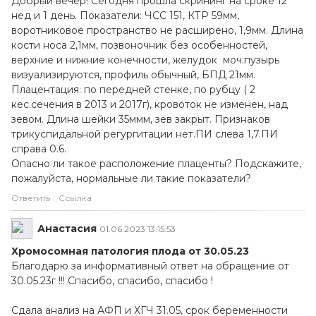
Добрый вечер! Сегодня прошла скрининг на сроке 12
нед и 1 день. Показатели: ЧСС 151, КТР 59мм,
воротниковое пространство не расширено, 1,9мм. Длина
кости носа 2,1мм, позвоночник без особенностей,
верхние и нижние конечности, желудок моч.пузырь
визуализируются, профиль обычный, БПД 21мм.
Плацентация: по передней стенке, по рубцу ( 2
кес.сечения в 2013 и 2017г), кровоток не изменен, над
зевом. Длина шейки 35ммм, зев закрыт. Признаков
трикуспидальной регургитации нет.ПИ слева 1,7.ПИ
справа 0.6.
Опасно ли такое расположение плаценты? Подскажите,
пожалуйста, нормальные ли такие показатели?
Ответить
Ссылка
Анастасия
01.06.2023 13:15:53
Хромосомная патология плода от 30.05.23
Благодарю за информативный ответ на обращение от
30.05.23г !!! Спасибо, спасибо, спасибо !
Сдала анализ на АФП и ХГЧ 31.05, срок беременности