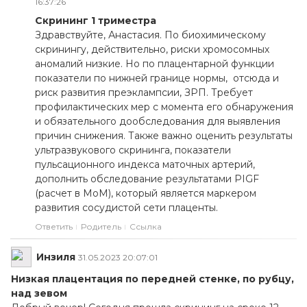
16:37:26
Скрининг 1 триместра
Здравствуйте, Анастасия. По биохимическому
скринингу, действительно, риски хромосомных
аномалий низкие. Но по плацентарной функции
показатели по нижней границе нормы, отсюда и
риск развития преэклампсии, ЗРП. Требует
профилактических мер с момента его обнаружения
и обязательного дообследования для выявления
причин снижения. Также важно оценить результаты
ультразвукового скрининга, показатели
пульсационного индекса маточных артерий,
дополнить обследование результатами PIGF
(расчет в МоМ), который является маркером
развития сосудистой сети плаценты.
Ответить
Родитель
Ссылка
Инзиля
31.05.2023 20:07:01
Низкая плацентация по передней стенке, по рубцу,
над зевом