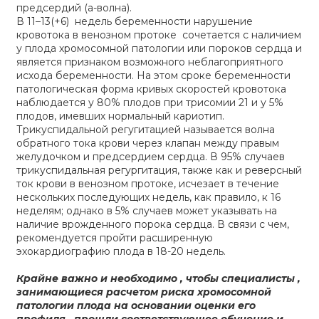
предсердий (а-волна).
В 11–13(+6) недель беременности нарушение
кровотока в венозном протоке сочетается с наличием
у плода хромосомной патологии или пороков сердца и
является признаком возможного неблагоприятного
исхода беременности. На этом сроке беременности
патологическая форма кривых скоростей кровотока
наблюдается у 80% плодов при трисомии 21 и у 5%
плодов, имевших нормальный кариотип.
Трикуспидальной регугитацией называется волна
обратного тока крови через клапан между правым
желудочком и предсердием сердца. В 95% случаев
трикуспидальная регургитация, также как и реверсный
ток крови в венозном протоке, исчезает в течение
нескольких последующих недель, как правило, к 16
неделям; однако в 5% случаев может указывать на
наличие врожденного порока сердца. В связи с чем,
рекомендуется пройти расширенную
эхокардиографию плода в 18-20 недель.
Крайне важно и необходимо , чтобы специалисты ,
занимающиеся расчетом риска хромосомной
патологии плода на основании оценки его