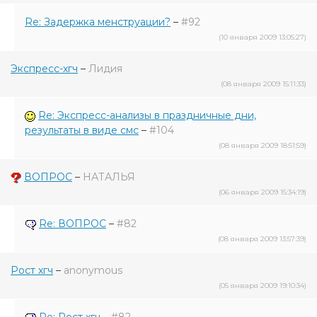
Re: Задержка менструации?
–
#92
(10 января 2009 13:05:27)
Экспресс-хгч
–
Лидия
(08 января 2009 15:11:33)
Re: Экспресс-анализы в праздничные дни,
результаты в виде смс
–
#104
(08 января 2009 18:51:59)
ВОПРОС
–
НАТАЛЬЯ
(06 января 2009 15:34:19)
Re: ВОПРОС
–
#82
(08 января 2009 13:57:39)
Рост хгч
–
anonymous
(05 января 2009 19:10:34)