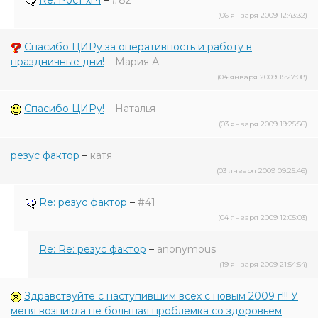
Re: Рост хгч
–
#82
(06 января 2009 12:43:32)
Спасибо ЦИРу за оперативность и работу в
праздничные дни!
–
Мария А.
(04 января 2009 15:27:08)
Спасибо ЦИРу!
–
Наталья
(03 января 2009 19:25:56)
резус фактор
–
катя
(03 января 2009 09:25:46)
Re: резус фактор
–
#41
(04 января 2009 12:05:03)
Re: Re: резус фактор
–
anonymous
(19 января 2009 21:54:54)
Здравствуйте с наступившим всех с новым 2009 г!!! У
меня возникла не большая проблемка со здоровьем