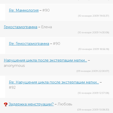
Re: Маммология
–
#90
(10 января 2009 19:05:37)
Гемостазиограмма
–
Елена
(10 января 2009 14:30:08)
Re: Гемостазиограмма
–
#90
(10 января 2009 18:56:18)
Нарушения цикла после экстерпации матки...
–
anonymous
(09 января 2009 22:00:07)
Re: Нарушения цикла после экстерпации матки...
–
#92
(10 января 2009 12:57:08)
Задержка менструации?
–
Любовь
(09 января 2009 10:08:30)