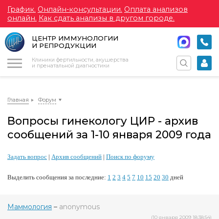
График.
Онлайн-консультации.
Оплата анализов
онлайн.
Как сдать анализы в другом городе.
ЦЕНТР ИММУНОЛОГИИ
И РЕПРОДУКЦИИ
Меню
Клиники фертильности, акушерства
и пренатальной диагностики
Главная
Форум
Вопросы гинекологу ЦИР - архив
сообщений за 1-10 января 2009 года
Задать вопрос
|
Архив сообщений
|
Поиск по форуму
Выделить сообщения за последние:
1
2
3
4
5
7
10
15
20
30
дней
Маммология
–
anonymous
(10 января 2009 18:38:54)