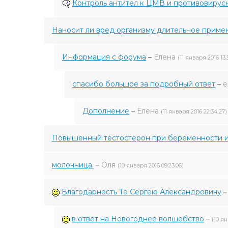
Контроль антител к ЦМВ и противовирус
Наносит ли вред организму длительное прим
Информация с форума
–
Елена
(11 января 2016 13:
спасибо большое за подробный ответ
–
е
Дополнение
–
Елена
(11 января 2016 22:34:27)
Повышенный тестостерон при беременности 
молочница.
–
Оля
(10 января 2016 09:23:06)
Благодарность Тё Сергею Александровичу
в ответ на Новогоднее волшебство
–
(10 ян