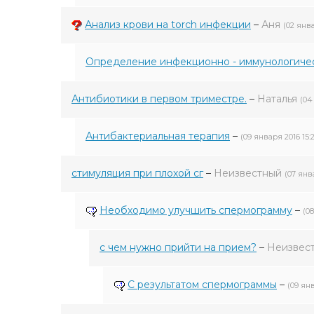
Анализ крови на torch инфекции
–
Аня
(02 янва
Определение инфекционно - иммунологичес
Антибиотики в первом триместре.
–
Наталья
(04
Антибактериальная терапия
–
(09 января 2016 15:
стимуляция при плохой сг
–
Неизвестный
(07 янв
Необходимо улучшить спермограмму
–
(08
с чем нужно прийти на прием?
–
Неизвес
С результатом спермограммы
–
(09 янв