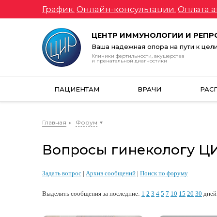
График.
Онлайн-консультации.
Оплата а
ЦЕНТР ИММУНОЛОГИИ И РЕП
Ваша надежная опора на пути к цел
Клиники фертильности, акушерства
и пренатальной диагностики
ПАЦИЕНТАМ
ВРАЧИ
РАС
Главная
Форум
Вопросы гинекологу ЦИР
Задать вопрос
|
Архив сообщений
|
Поиск по форуму
Выделить сообщения за последние:
1
2
3
4
5
7
10
15
20
30
дней