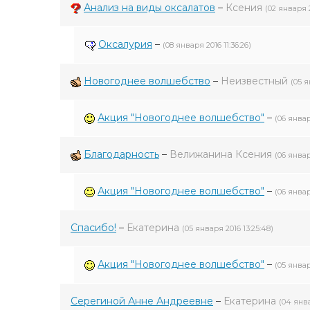
Анализ на виды оксалатов
–
Ксения
(02 января 2
Оксалурия
–
(08 января 2016 11:36:26)
Новогоднее волшебство
–
Неизвестный
(05 я
Акция "Новогоднее волшебство"
–
(06 января
Благодарность
–
Велижанина Ксения
(06 январ
Акция "Новогоднее волшебство"
–
(06 январ
Спасибо!
–
Екатерина
(05 января 2016 13:25:48)
Акция "Новогоднее волшебство"
–
(05 январ
Серегиной Анне Андреевне
–
Екатерина
(04 янва