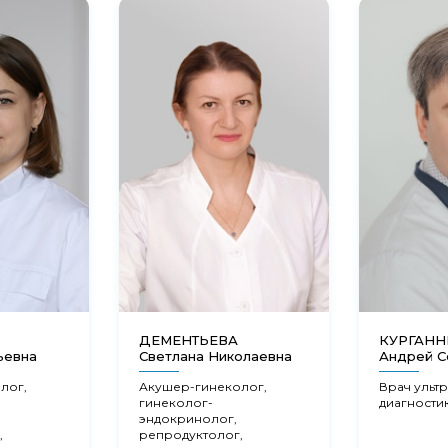
ДЕМЕНТЬЕВА
КУРГАН
ьевна
Светлана Николаевна
Андрей С
лог,
Акушер-гинеколог,
Врач ульт
гинеколог-
диагности
эндокринолог,
,
репродуктолог,