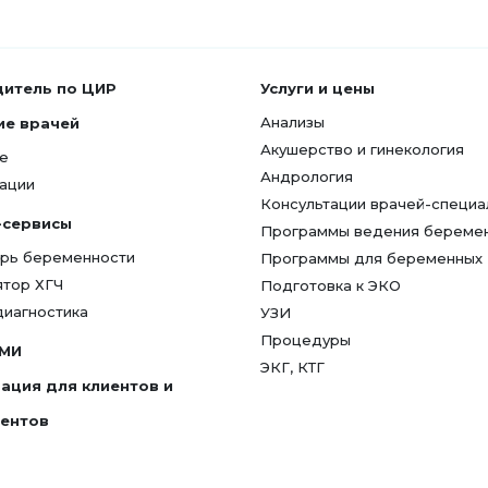
дитель по ЦИР
Услуги и цены
Анализы
ие врачей
Акушерство и гинекология
е
Андрология
ации
Консультации врачей-специа
-сервисы
Программы ведения береме
рь беременности
Программы для беременных
ятор ХГЧ
Подготовка к ЭКО
диагностика
УЗИ
Процедуры
СМИ
ЭКГ, КТГ
ация для клиентов и
гентов