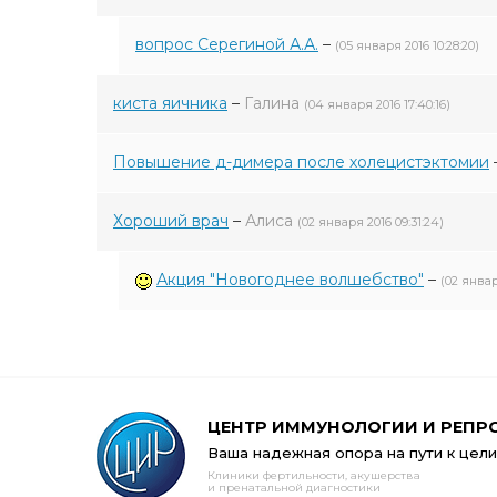
вопрос Серегиной А.А.
–
(05 января 2016 10:28:20)
киста яичника
–
Галина
(04 января 2016 17:40:16)
Повышение д-димера после холецистэктомии
Хороший врач
–
Алиса
(02 января 2016 09:31:24)
Акция "Новогоднее волшебство"
–
(02 январ
ЦЕНТР ИММУНОЛОГИИ И РЕПР
Ваша надежная опора на пути к цели
Клиники фертильности, акушерства
и пренатальной диагностики