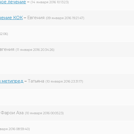
ное лечение
–
(14 января 2016 10:13:23)
енение КОК
–
Евгения
(09 января 2016 19:21:47)
52:06)
вгения
(11 января 2016 20:34:26)
и метипред
–
Татьяна
(10 января 2016 23:31:17)
–
Фарои Аза
(10 января 2016 00:05:23)
варя 2016 08:59:40)