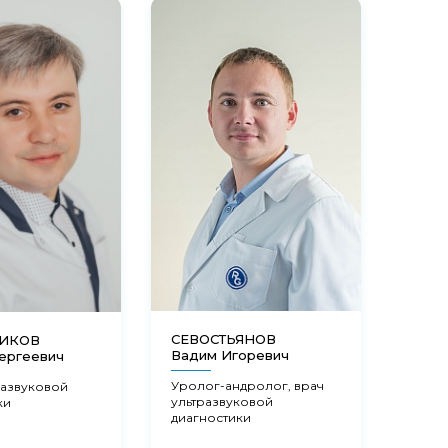
СЕВОСТЬЯНОВ
НИКОВ
ФЕД
Вадим Игоревич
ергеевич
Мари
Уролог-андролог, врач
развуковой
Акуш
ультразвуковой
ки
гинек
диагностики
эндо
репр