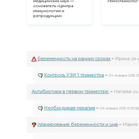
медицинских наук —
гемостазиолог
основатель «Центра
иммунологии и
репродукции»
Беременность на ранних сроках
–
Ирина
(09 я
Контроль УЗИ 1 триместра
–
(14 января 2016 13:
Антибиотики в первом триместре.
–
Наталья
(04
Необходимая терапия
–
(14 января 2016 10:30:16
планирование беременности и цмв
–
Мария