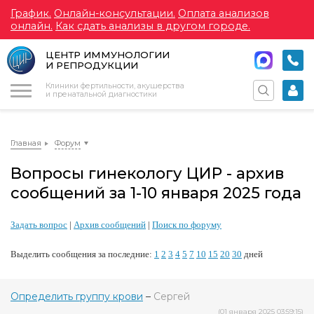
График.
Онлайн-консультации.
Оплата анализов
онлайн.
Как сдать анализы в другом городе.
ЦЕНТР ИММУНОЛОГИИ
И РЕПРОДУКЦИИ
Меню
Клиники фертильности, акушерства
и пренатальной диагностики
Главная
Форум
Вопросы гинекологу ЦИР - архив
сообщений за 1-10 января 2025 года
Задать вопрос
|
Архив сообщений
|
Поиск по форуму
Выделить сообщения за последние:
1
2
3
4
5
7
10
15
20
30
дней
Определить группу крови
–
Сергей
(01 января 2025 03:59:15)