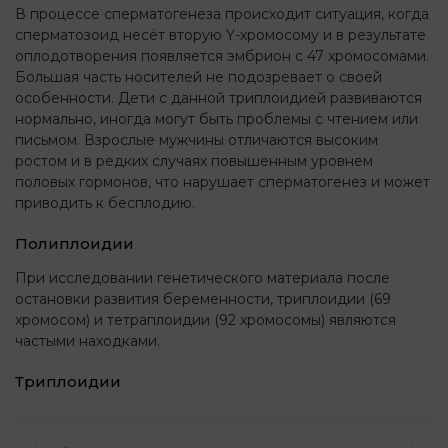
В процессе сперматогенеза происходит ситуация, когда
сперматозоид несёт вторую Y-хромосому и в результате
оплодотворения появляется эмбрион с 47 хромосомами.
Большая часть носителей не подозревает о своей
особенности. Дети с данной триплоидией развиваются
нормально, иногда могут быть проблемы с чтением или
письмом. Взрослые мужчины отличаются высоким
ростом и в редких случаях повышенным уровнем
половых гормонов, что нарушает сперматогенез и может
приводить к бесплодию.
Полиплоидии
При исследовании генетического материала после
остановки развития беременности, триплоидии (69
хромосом) и тетраплоидии (92 хромосомы) являются
частыми находками.
Триплоидии