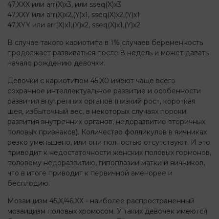
47,ХXX или arr(X)x3, или sseq(X)x3
47,ХXY или arr(X)x2,(Y)х1, sseq(X)x2,(Y)х1
47,ХYY или arr(X)x1,(Y)х2, sseq(X)x1,(Y)х2
В случае такого кариотипа в 1% случаев беременность
продолжает развиваться после 8 недель и может давать
начало рождению девочки.
Девочки с кариотипом 45,X0 имеют чаще всего
сохранное интеллектуальное развитие и особенности
развития внутренних органов (низкий рост, короткая
шея, избыточный вес, в некоторых случаях пороки
развития внутренних органов, недоразвитие вторичных
половых признаков). Количество фолликулов в яичниках
резко уменьшено, или они полностью отсутствуют. И это
приводит к недостаточности женских половых гормонов,
половому недоразвитию, гипоплазии матки и яичников,
что в итоге приводит к первичной аменорее и
бесплодию.
Мозаицизм 45,X/46,XХ - наиболее распространенный
мозаицизм половых хромосом. У таких девочек имеются