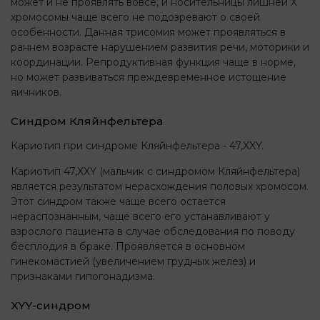
может и не проявлять вовсе, и носительницы лишней Х
хромосомы чаще всего не подозревают о своей
особенности. Данная трисомия может проявляться в
раннем возрасте нарушением развития речи, моторики и
координации. Репродуктивная функция чаще в норме,
но может развиваться преждевременное истощение
яичников.
Синдром Кляйнфельтера
Кариотип при синдроме Кляйнфельтера - 47,XXY.
Кариотип 47,XXY (мальчик с синдромом Кляйнфельтера)
является результатом нерасхождения половых хромосом.
Этот синдром также чаще всего остается
нераспознанным, чаще всего его устанавливают у
взрослого пациента в случае обследования по поводу
бесплодия в браке. Проявляется в основном
гинекомастией (увеличением грудных желез) и
признаками гипогонадизма.
XYY-синдром