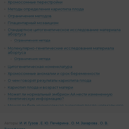
Хромосомные перестройки
Методы определения кариотипа плода
Ограничения методов
Плацентарный мозаицизм
Стандартное цитогенетическое исследование материала
абортуса
Ограничения метода
Молекулярно-генетические исследования материала
абортуса
Ограничения метода
Цитогенетическая номенклатура
Хромосомные аномалии и срок беременности
О чем говорят результаты кариотипа плода
Кариотип плода и возраст матери
Может ли нормальный эмбрион АА нести измененную
генетическую информацию?
Может ли быть хромосомная аномалия после нормального
ПГТ?
ЭКО без ПГТ и плацентарный мозаицизм: «Дайте матке
шанс!»
Авторы:
И. И. Гузов
Е. Ю. Печёрина
О. М. Захарова
О. В.
Комментарии (13)