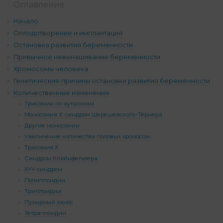
Оглавление
Начало
Оплодотворение и имплантация
Остановка развития беременности
Привычное невынашивание беременности
Хромосомы человека
Генетические причины остановки развития беременности
Количественные изменения
Трисомии по аутосомам
Моносомия Х: синдром Шерешевского–Тёрнера
Другие моносомии
Увеличение количества половых хромосом
Трисомия Х
Синдром Кляйнфельтера
XYY-синдром
Полиплоидии
Триплоидии
Пузырный занос
Тетраплоидии