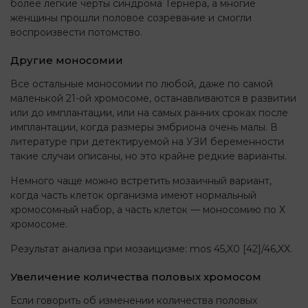
более легкие черты синдрома Тёрнера, а многие
женщины прошли половое созревание и смогли
воспроизвести потомство.
Другие моносомии
Все остальные моносомии по любой, даже по самой
маленькой 21-ой хромосоме, останавливаются в развитии
или до имплантации, или на самых ранних сроках после
имплантации, когда размеры эмбриона очень малы. В
литературе при детектируемой на УЗИ беременности
такие случаи описаны, но это крайне редкие варианты.
Немного чаще можно встретить мозаичный вариант,
когда часть клеток организма имеют нормальный
хромосомный набор, а часть клеток — моносомию по Х
хромосоме.
Результат анализа при мозаицизме: mos 45,X0 [42]/46,XX.
Увеличение количества половых хромосом
Если говорить об изменении количества половых