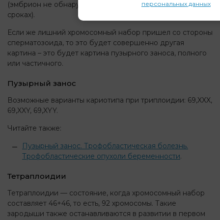
персональных данных
(эмбрион не обнаруживается, или погибает на малых
сроках).
Если же лишний хромосомный набор пришел со стороны
сперматозоида, то это будет совершенно другая
картина – это будет картина пузырного заноса, полного
или частичного.
Пузырный занос
Возможные варианты кариотипа при триплоидии: 69,XXX,
69,XXY, 69,XYY.
Читайте также:
Пузырный занос. Трофобластическая болезнь.
Трофобластические опухоли беременности
.
Тетраплоидии
Тетраплоидии — состояние, когда хромосомный набор
составляет 46+46, то есть, 92 хромосомы. Такие
зародыши также останавливаются в развитии в первом