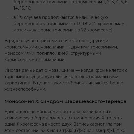
беременности трисомии по хромосомам 1, 2, 3, 4, 5, 6,
14, 15, 16;
в 1% случаев продолжаются в клиническую
беременность (трисомии по 13, 18 и 21 хромосомам,
мозаичная форма трисомии по 22 хромосоме);
В ряде случаев трисомия сочетается с другими
хромосомными аномалиями — другими трисомиями,
моносомиями, полиплоидией, структурными
хромосомными аномалиями.
Иногда речь идет о мозаицизме — когда кроме клеток с
трисомией существует линия клеток с нормальными
кариотипом. В целом такие эмбрионы являются более
жизнеспособными.
Моносомия Х: синдром Шерешевского–Тёрнера
Единственная моносомия, которая развивается в
клиническую беременность, это моносомия Х, то есть
одна Х хромосома вместо двух. Запись кариотипа при
этом состоянии: 45,X или arr(X)x1,(Y)x0 или sseq(X)x1,(Y)x0