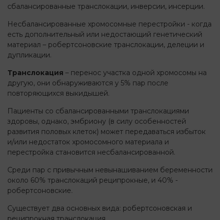
сбалансированные транслокации, инверсии, инсерции.
Несбалансированные хромосомные перестройки - когда
есть дополнительный или недостающий генетический
материал – робертсоновские транслокации, делеции и
дупликации.
Транслокация
– перенос участка одной хромосомы на
другую, они обнаруживаются у 5% пар после
повторяющихся выкидышей.
Пациенты со сбалансированными транслокациями
здоровы, однако, эмбриону (в силу особенностей
развития половых клеток) может передаваться избыток
и/или недостаток хромосомного материала и
перестройка становится несбалансированной.
Среди пар с привычным невынашиванием беременности
около 60% транслокаций реципрокные, и 40% -
робертсоновские.
Существует два основных вида: робертсоновская и
реципрокная транслокация.