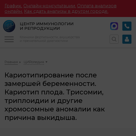
График.
Онлайн-консультации.
Оплата анализов
онлайн.
Как сдать анализы в другом городе.
ЦЕНТР ИММУНОЛОГИИ
И РЕПРОДУКЦИИ
Меню
Клиники фертильности, акушерства
и пренатальной диагностики
Главная
ЦИРопедия
Кариотипирование после
замершей беременности.
Кариотип плода. Трисомии,
триплоидии и другие
хромосомные аномалии как
причина выкидыша.