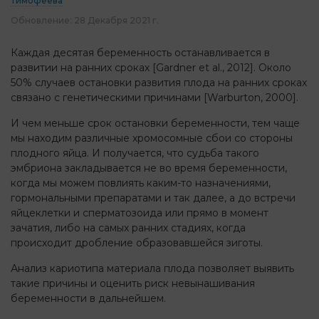
Тимофеева
Обновление:
28 Декабря 2021 г.
Каждая десятая беременность останавливается в
развитии на ранних сроках [Gardner et al., 2012]. Около
50% случаев остановки развития плода на ранних сроках
связано с генетическими причинами [Warburton, 2000].
И чем меньше срок остановки беременности, тем чаще
мы находим различные хромосомные сбои со стороны
плодного яйца. И получается, что судьба такого
эмбриона закладывается не во время беременности,
когда мы можем повлиять каким-то назначениями,
гормональными препаратами и так далее, а до встречи
яйцеклетки и сперматозоида или прямо в момент
зачатия, либо на самых ранних стадиях, когда
происходит дробление образовавшейся зиготы.
Анализ кариотипа материала плода позволяет выявить
такие причины и оценить риск невынашивания
беременности в дальнейшем.