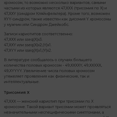
хромосом, то возможно несколько вариантов, самыми
частыми из которых являются 47,XXX (трисомия по Х) и
47,XXY (синдром Кляйнфельтера). Кроме того, возможен
XYY-синдром, также известен как дисомия Y хромосомы
у мужчин или Синдром Джейкобс.
Записи кариотипов соответственно:
47,ХXX или sseq(X)x3.
47,ХXY или sseq(X)x2,(Y)х1.
47,ХYY или sseq(X)x1,(Y)х2.
В литературе сообщалось о случаях большего
количества половых хромосом - 49,XXXXY, 49,XXXXX,
49,XYYYY. Увеличение числа половых хромосом
утяжеляет проявления как физические, так и
интеллектуальные.
Трисомия Х
47,XXX — женский кариотип при трисомии по Х
хромосоме. Такой вариант трисомии может проявляться
незначительными неспецифическими симптомами, а