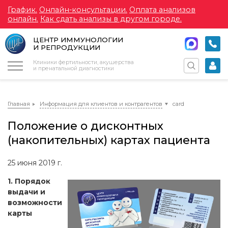
График.
Онлайн-консультации.
Оплата анализов
онлайн.
Как сдать анализы в другом городе.
ЦЕНТР ИММУНОЛОГИИ
И РЕПРОДУКЦИИ
Меню
Клиники фертильности, акушерства
и пренатальной диагностики
Главная
Информация для клиентов и контрагентов
card
Положение о дисконтных
(накопительных) картах пациента
25 июня 2019 г.
1. Порядок
выдачи и
возможности
карты