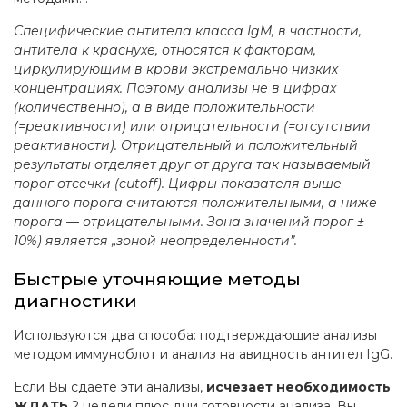
Специфические антитела класса IgM, в частности,
антитела к краснухе, относятся к факторам,
циркулирующим в крови экстремально низких
концентрациях. Поэтому анализы не в цифрах
(количественно), а в виде положительности
(=реактивности) или отрицательности (=отсутствии
реактивности). Отрицательный и положительный
результаты отделяет друг от друга так называемый
порог отсечки (cutoff). Цифры показателя выше
данного порога считаются положительными, а ниже
порога — отрицательными. Зона значений порог ±
10%) является „зоной неопределенности”.
Быстрые уточняющие методы
диагностики
Используются два способа: подтверждающие анализы
методом иммуноблот и анализ на авидность антител IgG.
Если Вы сдаете эти анализы,
исчезает необходимость
ЖДАТЬ
2 недели плюс дни готовности анализа. Вы