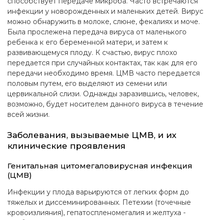
способствует передаче микроба. Часто встречаются
инфекции у новорожденных и маленьких детей. Вирус
можно обнаружить в молоке, слюне, фекалиях и моче.
Была прослежена передача вируса от маленького
ребенка к его беременной матери, и затем к
развивающемуся плоду. К счастью, вирус плохо
передается при случайных контактах, так как для его
передачи необходимо время. ЦМВ часто передается
половым путем, его выделяют из семени или
цервикальной слизи. Однажды заразившись, человек,
возможно, будет носителем данного вируса в течение
всей жизни.
Заболевания, вызываемые ЦМВ, и их
клинические проявления
Генитальная цитомегаловирусная инфекция
(ЦМВ)
Инфекции у плода варьируются от легких форм до
тяжелых и диссеминированных. Петехии (точечные
кровоизлияния), гепатоспленомегалия и желтуха -