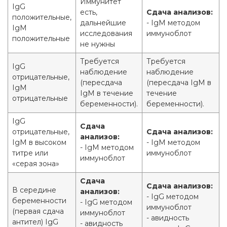
Иммунитет
IgG
есть,
Сдача анализов:
положительные,
дальнейшие
- IgM методом
IgM
исследования
иммуноблот
положительные
не нужны
Требуется
Требуется
IgG
наблюдение
наблюдение
отрицательные,
(пересдача
(пересдача IgM в
IgM
IgM в течение
течение
отрицательные
беременности).
беременности).
IgG
Сдача
отрицательные,
Сдача анализов:
анализов:
IgM в высоком
- IgM методом
- IgM методом
титре или
иммуноблот
иммуноблот
«серая зона»
Сдача
Сдача анализов:
В середине
анализов:
- IgG методом
беременности
- IgG методом
иммуноблот
(первая сдача
иммуноблот
- авидность
антител) IgG
- авидность