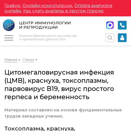
График.
Онлайн-консультации.
Оплата анализов
онлайн.
Как сдать анализы в другом городе.
ЦЕНТР ИММУНОЛОГИИ
И РЕПРОДУКЦИИ
Меню
Клиники фертильности, акушерства
и пренатальной диагностики
Главная
Статьи
Цитомегаловирусная инфекция
(ЦМВ), краснуха, токсоплазмы,
парвовирус В19, вирус простого
герпеса и беременность
Материал составлен на основе фундаментальных
трудов западных ученых.
Токсоплазма, краснуха,