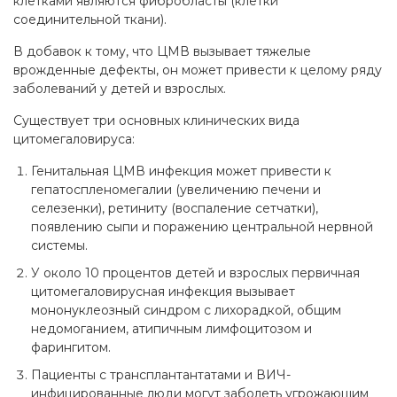
клетками являются фибробласты (клетки
соединительной ткани).
В добавок к тому, что ЦМВ вызывает тяжелые
врожденные дефекты, он может привести к целому ряду
заболеваний у детей и взрослых.
Существует три основных клинических вида
цитомегаловируса:
Генитальная ЦМВ инфекция может привести к
гепатоспленомегалии (увеличению печени и
селезенки), ретиниту (воспаление сетчатки),
появлению сыпи и поражению центральной нервной
системы.
У около 10 процентов детей и взрослых первичная
цитомегаловирусная инфекция вызывает
мононуклеозный синдром с лихорадкой, общим
недомоганием, атипичным лимфоцитозом и
фарингитом.
Пациенты с трансплантантатами и ВИЧ-
инфицированные люди могут заболеть угрожающим