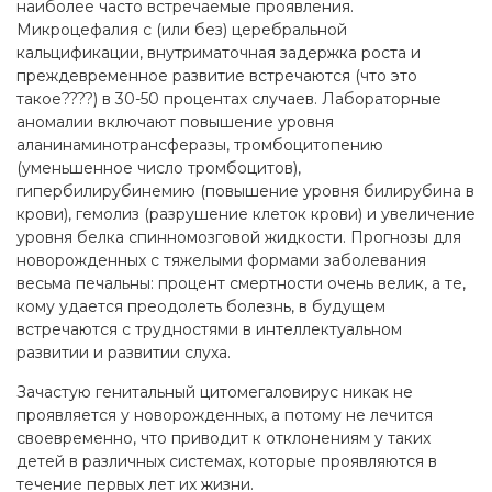
наиболее часто встречаемые проявления.
Микроцефалия с (или без) церебральной
кальцификации, внутриматочная задержка роста и
преждевременное развитие встречаются (что это
такое????) в 30-50 процентах случаев. Лабораторные
аномалии включают повышение уровня
аланинаминотрансферазы, тромбоцитопению
(уменьшенное число тромбоцитов),
гипербилирубинемию (повышение уровня билирубина в
крови), гемолиз (разрушение клеток крови) и увеличение
уровня белка спинномозговой жидкости. Прогнозы для
новорожденных с тяжелыми формами заболевания
весьма печальны: процент смертности очень велик, а те,
кому удается преодолеть болезнь, в будущем
встречаются с трудностями в интеллектуальном
развитии и развитии слуха.
Зачастую генитальный цитомегаловирус никак не
проявляется у новорожденных, а потому не лечится
своевременно, что приводит к отклонениям у таких
детей в различных системах, которые проявляются в
течение первых лет их жизни.