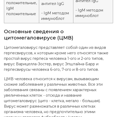
антител IgG
положительные,
антител IgG
IgM
- IgM методом
- IgM методом
положительные
иммуноблот
иммуноблот
Основные сведения о
цитомегаловирусе (ЦМВ)
Цитомегаловирус представляет собой один из видов
герпесвирусов, к которым кроме него относятся также
простой вирус герпеса человека 1-ого и 2-ого типов,
вирус Варицелла-Зостер, вирус Эпштайна-Барр и
герпесвирусы человека 6-ого, 7-ого и 8-ого типов.
ЦМВ человека относится к вирусам, вызывающим
схожие заболевания у различных животных. Все эти
заболевания связаны с появлением характерных
увеличенных клеток - отсюда и название
цитомегаловирус (цито - клетка, мегало - большая).
Вирус может размножаться в различных клетках
организма человека, но предпочтительно этими