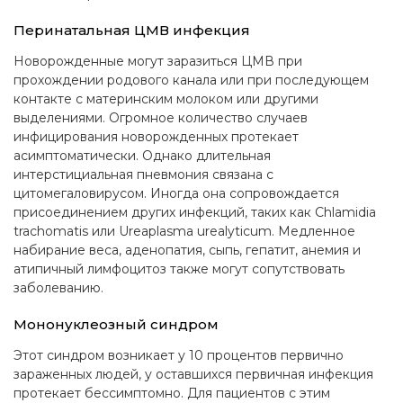
Перинатальная ЦМВ инфекция
Новорожденные могут заразиться ЦМВ при
прохождении родового канала или при последующем
контакте с материнским молоком или другими
выделениями. Огромное количество случаев
инфицирования новорожденных протекает
асимптоматически. Однако длительная
интерстициальная пневмония связана с
цитомегаловирусом. Иногда она сопровождается
присоединением других инфекций, таких как Chlamidia
trachomatis или Ureaplasma urealyticum. Медленное
набирание веса, аденопатия, сыпь, гепатит, анемия и
атипичный лимфоцитоз также могут сопутствовать
заболеванию.
Мононуклеозный синдром
Этот синдром возникает у 10 процентов первично
зараженных людей, у оставшихся первичная инфекция
протекает бессимптомно. Для пациентов с этим