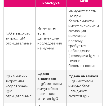
ЦМВ
краснуха
Иммунитет есть.
Но при
беременности
имеет значение и
Иммунитет
активация
IgG в высоких
есть,
инфекции,
титрах, IgM
дальнейшие
поэтому
отрицательные
исследования
требуется
не нужны
наблюдение
(пересдача IgM в
течение
беременности).
Сдача
IgG в низких
Сдача анализов:
анализов:
титрах или
- IgG методом
- IgG методом
«серая зона»,
иммуноблот
иммуноблот
IgM
- авидность
- авидность
отрицательные
антител IgG
антител IgG