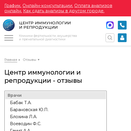
График.
Онлайн-консультации.
Оплата анализов
онлайн.
Как сдать анализы в другом городе.
ЦЕНТР ИММУНОЛОГИИ
И РЕПРОДУКЦИИ
Меню
Клиники фертильности, акушерства
и пренатальной диагностики
Главная
Отзывы
Центр иммунологии и
репродукции - отзывы