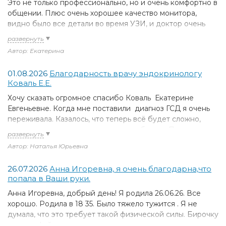
Это не только профессионально, но и очень комфортно в
общении. Плюс очень хорошее качество монитора,
видно было все детали во время УЗИ, и доктор очень
чётко разъяснил все нюансы, с которыми я пыталась
разобраться.
Автор: Екатерина
Рекомендую!
01.08.2026
Благодарность врачу эндокринологу
Коваль Е.Е.
Хочу сказать огромное спасибо Коваль Екатерине
Евгеньевне. Когда мне поставили диагноз ГСД я очень
переживала. Казалось, что теперь всё будет сложно,
переживала как это отразится на ребенке. По совету
знакомой обратилась к врачу, узнала про школу ГСД для
Автор: Наталья Юрьевна
беременных с Екатериной Евгеньевной.
Отдельно благодарна за то, что всегда можно задать
26.07.2026
Анна Игоревна, я очень благодарна,что
вопрос и получить понятный ответ. Сейчас держу всё
попала в Ваши руки.
под контролем, самочувствие хорошее, и малыш
развивается как надо. Спасибо за вашу поддержку и
Анна Игоревна, добрый день! Я родила 26.06.26. Все
профессионализм!
хорошо. Родила в 18 35. Было тяжело тужится . Я не
думала, что это требует такой физической силы. Бирочку
вложу в файл.