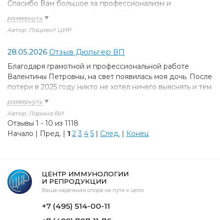
Спасибо Вам большое за профессионализм и
поддержку. Благодаря Вам и ЦИР я сейчас держу на
руках свою мечту и никаких слов не хватит, чтобы
Автор: Пациент ЦИР
описать как я счастлива. Низкий поклон и бесконечная
благодарность Вам. Пусть в вашей жизни всегда царит
28.05.2026
Отзыв Дюльгер ВП
весна, вы дарите нам смысл жить
Благодаря грамотной и профессиональной работе
Валентины Петровны, на свет появилась моя дочь. После
потери в 2025 году никто не хотел ничего выяснять и тем
более назначать какое то лечение. Обратилась в ЦИР
онлайн и ни разу не пожалела, уже на второй
Автор: Ларина ВИ
консультации был четкий план дальнейших действий,
Отзывы 1 - 10 из 1118
через три месяца обратилась уже для консультации
Начало | Пред. |
1
2
3
4
5
|
След.
|
Конец
беременности, все анализы и назначение четко, по делу,
все всегда объяснялось и пояснялось. Благодаря
терапии в 38 недель родила здоровую дочку. Спасибо
большое.
ЦЕНТР ИММУНОЛОГИИ
И РЕПРОДУКЦИИ
Ваша надежная опора на пути к цели
+7 (495) 514-00-11