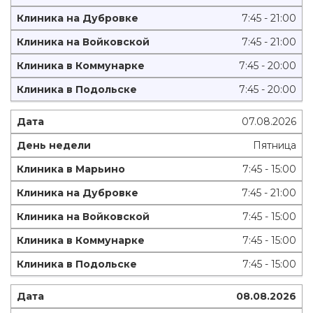
7:45 - 21:00
7:45 - 21:00
7:45 - 20:00
7:45 - 20:00
07.08.2026
Пятница
7:45 - 15:00
7:45 - 21:00
7:45 - 15:00
7:45 - 15:00
7:45 - 15:00
08.08.2026