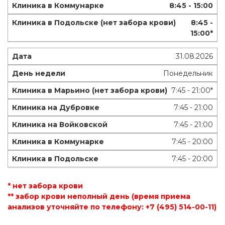
8:45 - 15:00
8:45 -
15:00*
31.08.2026
Понедельник
7:45 - 21:00*
7:45 - 21:00
7:45 - 21:00
7:45 - 20:00
7:45 - 20:00
* нет забора крови
** забор крови неполный день (время приема
анализов уточняйте по телефону: +7 (495) 514-00-11)