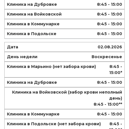
8:45 - 15:00
8:45 - 15:00
8:45 - 15:00
8:45 - 15:00
02.08.2026
Воскресенье
8:45 -
15:00*
8:45 - 15:00
8:45 - 15:00**
8:45 - 15:00
8:45 -