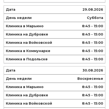
29.08.2026
Суббота
8:45 - 15:00
8:45 - 15:00
8:45 - 15:00
8:45 - 15:00
8:45 - 15:00
30.08.2026
Воскресенье
8:45 - 15:00
8:45 - 15:00
8:45 - 15:00