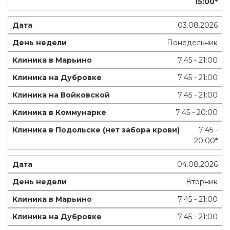
15:00*
03.08.2026
Понедельник
7:45 - 21:00
7:45 - 21:00
7:45 - 21:00
7:45 - 20:00
7:45 -
20:00*
04.08.2026
Вторник
7:45 - 21:00
7:45 - 21:00