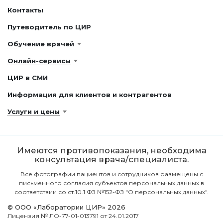
Контакты
Путеводитель по ЦИР
Обучение врачей
Онлайн-сервисы
ЦИР в СМИ
Информация для клиентов и контрагентов
Услуги и цены
Имеются противопоказания, необходима
консультация врача/специалиста.
Все фотографии пациентов и сотрудников размещены с
письменного согласия субъектов персональных данных в
соответствии со ст.10.1 ФЗ №152-ФЗ "О персональных данных".
© ООО «Лаборатории ЦИР» 2026
Лицензия № ЛО-77-01-013791 от 24.01.2017