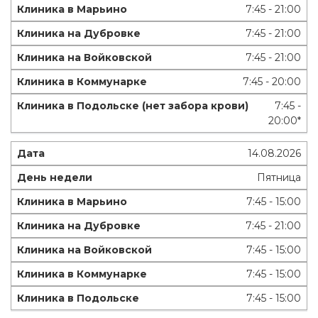
7:45 - 21:00
7:45 - 21:00
7:45 - 21:00
7:45 - 20:00
7:45 -
20:00*
14.08.2026
Пятница
7:45 - 15:00
7:45 - 21:00
7:45 - 15:00
7:45 - 15:00
7:45 - 15:00