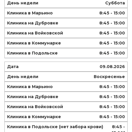
Суббота
8:45 - 15:00
8:45 - 15:00
8:45 - 15:00
8:45 - 15:00
8:45 - 15:00
09.08.2026
Воскресенье
8:45 - 15:00
8:45 - 15:00
8:45 - 15:00
8:45 - 15:00
8:45 -