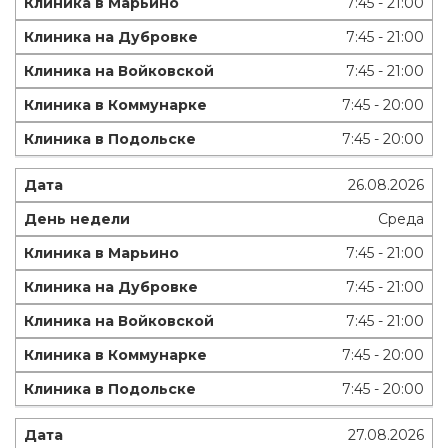
7:45 - 21:00
7:45 - 21:00
7:45 - 21:00
7:45 - 20:00
7:45 - 20:00
26.08.2026
Среда
7:45 - 21:00
7:45 - 21:00
7:45 - 21:00
7:45 - 20:00
7:45 - 20:00
27.08.2026