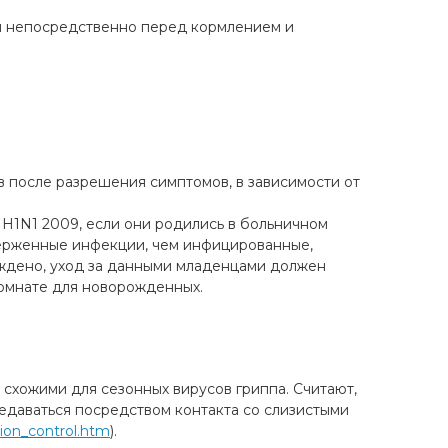
ям непосредственно перед кормлением и
 после разрешения симптомов, в зависимости от
1N1 2009, если они родились в больничном
ерженные инфекции, чем инфицированные,
ждено, уход за данными младенцами должен
комнате для новорожденных.
 схожими для сезонных вирусов гриппа. Считают,
едаваться посредством контакта со слизистыми
tion_control.htm
).