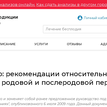
нализов онлайн.
Как сдать анализы в другом горо
РОДУКЦИИ
Личный каби
и
ПИСАНИЕ
УСЛУГИ
ОТЗЫВЫ
АД
: рекомендации относительно
в родовой и послеродовой п
о и заменяет собой ранее
предложенное руководство под
ениях", опубликованного 6 июля 2009 года. Данный докуме