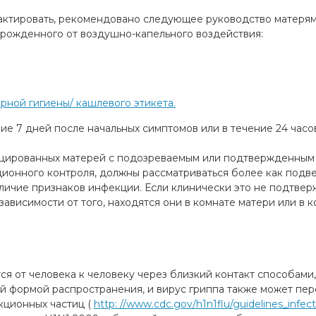
онтактировать, рекомендовано следующее руководство матер
орожденного от воздушно-капельного воздействия:
рной гигиены/ кашлевого этикета.
 7 дней после начальных симптомов или в течение 24 часов
рованных матерей с подозреваемым или подтвержденным H
онного контроля, должны рассматриваться более как подв
ичие признаков инфекции. Если клинически это не подтвер
ависимости от того, находятся они в комнате матери или в 
я от человека к человеку через близкий контакт способами,
й формой распространения, и вирус гриппа также может пер
кционных частиц (
http: //www.cdc.gov/h1n1flu/guidelines_infec