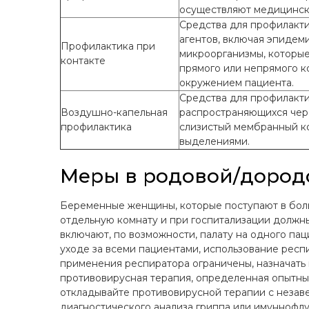
осуществляют медицинск
Средства для профилакт
агентов, включая эпидем
Профилактика при
микроорганизмы, которы
контакте
прямого или непрямого к
окружением пациента.
Средства для профилакти
Воздушно-капельная
распространяющихся чер
профилактика
слизистый мембранный к
выделениями.
Меры в родовой/дород
Беременные женщины, которые поступают в бол
отдельную комнату и при госпитализации должн
включают, по возможности, палату на одного па
уходе за всеми пациентами, использование респ
применения респиратора ограничены, назначать
противовирусная терапия, определенная опытны
откладывайте противовирусной терапии с незав
диагностического анализа гриппа или имуннофл