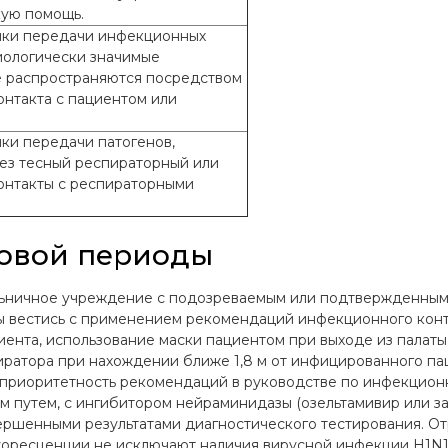
ую помощь.
ики передачи инфекционных
иологически значимые
е распространяются посредством
онтакта с пациентом или
ки передачи патогенов,
ез тесный респираторный или
онтакты с респираторными
овой периоды
ьничное учреждение с подозреваемым или подтвержденным
ы вестись с применением рекомендаций инфекционного контр
циента, использование маски пациентом при выходе из пала
иратора при нахождении ближе 1,8 м от инфицированного пац
 приоритетность рекомендаций в руководстве по инфекцион
м путем, с ингибитором нейраминидазы (озельтамивир или з
ершенными результатами диагностического тестирования. От
уоресценции не исключают наличия вирусной инфекции H1N1