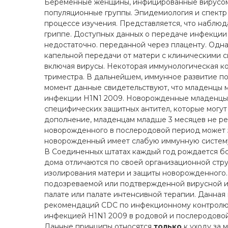
Беременные женщины, инфицированные вирусом г
популяционные группы. Эпидемиология и спектр 
процессе изучения. Представляется, что наблю
гриппе. Доступных данных о передаче инфекции
недостаточно. переданной через плаценту. Одн
капельной передачи от матери с клиническими 
включая вирусы. Некоторая иммунологическая к
триместра. В дальнейшем, иммунное развитие п
момент данные свидетельствуют, что младенцы 
инфекции H1N1 2009. Новорожденные младенцы 
специфических защитных антител, которые могут
дополнение, младенцам младше 3 месяцев не ре
новорожденного в послеродовой период может з
новорожденный имеет слабую иммунную систем
В Соединенных штатах каждый год рождается бол
дома отличаются по своей организационной стр
изолирования матери и защиты новорожденного
подозреваемой или подтвержденной вирусной и
палате или палате интенсивной терапии. Данна
рекомендаций CDC по инфекционному контролю 
инфекцией H1N1 2009 в родовой и послеродово
Данные принципы относятся
только
к уходу за 