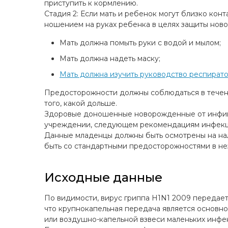
приступить к кормлению.
Стадия 2: Если мать и ребенок могут близко к
ношением на руках ребенка в целях защиты нов
Мать должна помыть руки с водой и мылом;
Мать должна надеть маску;
Мать должна изучить руководство респирато
Предосторожности должны соблюдаться в течение
того, какой дольше.
Здоровые доношенные новорожденные от инфици
учреждении, следующем рекомендациям инфекци
Данные младенцы должны быть осмотрены на нал
быть со стандартными предосторожностями в нез
Исходные данные
По видимости, вирус гриппа H1N1 2009 передаетс
что крупнокапельная передача является основно
или воздушно-капельной взвеси маленьких инфе