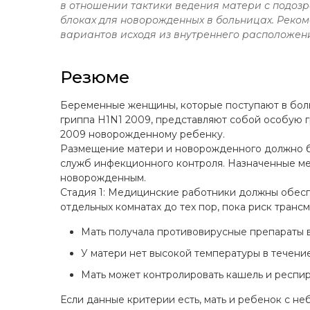
в отношении тактики ведения матери с подо
блоках для новорожденных в больницах. Реко
вариантов исходя из внутреннего расположен
Резюме
Беременные женщины, которые поступают в бол
гриппа H1N1 2009, представляют собой особую 
2009 новорожденному ребенку.
Размещение матери и новорожденного должно б
служб инфекционного контроля. Назначенные м
новорожденным.
Стадия 1: Медицинские работники должны обесп
отдельных комнатах до тех пор, пока риск тран
Мать получала противовирусные препараты в
У матери нет высокой температуры в течени
Мать может контролировать кашель и респи
Если данные критерии есть, мать и ребенок с н