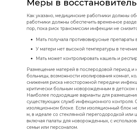
Меры в восстановител
Как указано, медицинские работники должны об
работники должны обеспечить временное разделе
пор, пока риск трансмиссии инфекции не снизит
Мать получала противовирусные препараты в 
У матери нет высокой температуры в течени
Мать может контролировать кашель и респи
Размещение матерей в послеродовой период и н
больницы, возможности изолирования комнат, к
снижения риска неосторожной передачи инфек
критически больным новорожденным в детском о
Наиболее подходящие варианты для размещения
существующих служб инфекционного контроля. О
изоляционном блоке. Если изоляционный блок н
м, в идеале со стеклянной перегодородкой или 
включая палаты для новорожденных, с использо
семьи или персоналом.