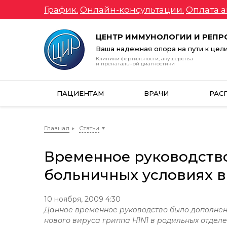
График.
Онлайн-консультации.
Оплата а
ЦЕНТР ИММУНОЛОГИИ И РЕП
Ваша надежная опора на пути к цел
Клиники фертильности, акушерства
и пренатальной диагностики
ПАЦИЕНТАМ
ВРАЧИ
РАС
Главная
Статьи
Временное руководство
больничных условиях 
10 ноября, 2009 4:30
Данное временное руководство было дополнен
нового вируса гриппа
H1
N1 в родильных отдел