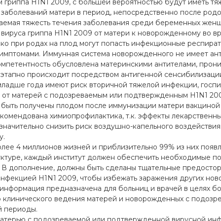
риппа H1N1 2009, с большей вероятностью будут иметь тя
заболеваний матери в период, непосредственно после родов,
даемая тяжесть течения заболевания среди беременных женщ
 вируса гриппа H1N1 2009 от матери к новорожденному во в
ако при родах на плод могут попасть инфекционные респир
симптомами. Иммунная система новорожденного не имеет ан
омпетентность обусловлена материнскими антителами, прони
оэтапно происходит посредством антигенной сенсибилизации
младше года имеют риск вторичной тяжелой инфекции, госпи
от матерей с подозреваемым или подтвержденным H1N1 200
 быть получены плодом после иммунизации матери вакциной 
комендована химиопрофилактика, т.к. эффекты лекарственны
начительно снизить риск воздушно-капельного воздействия
у.
ее 4 миллионов жизней и приблизительно 99% из них появля
уктуре, каждый институт должен обеспечить необходимые п
. В дополнение, должны быть сделаны тщательные предосто
нфекцией H1N1 2009, чтобы избежать заражения других нов
я информация предназначена для больниц и врачей в целях 
клинического ведения матерей и новорожденных с подозр
й периоды.
матерью с подозреваемой или подтвержденной вирусной инф