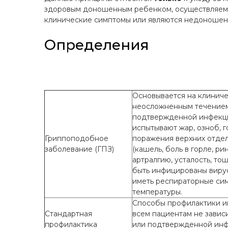
здоровым доношенным ребенком, осуществляе
клинические симптомы или являются недоношенн
Определения
Основывается на клинич
неосложненным течением
подтвержденной инфекции
испытывают жар, озноб, 
Гриппоподобное
поражения верхних отдел
заболевание (ГПЗ)
(кашель, боль в горле, р
артралгию, усталость, т
быть инфицированы вирус
иметь респираторные си
температуры.
Способы профилактики и
Стандартная
всем пациентам не завис
профилактика
или подтвержденной инф