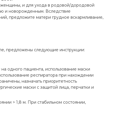
 женщины, и для ухода в родовой/дородовой
рью и новорожденным. Вследствие
ний, предложите матери грудное вскармливание,
сле, предложены следующие инструкции:
на одного пациента, использование маски
 использование респиратора при нахождении
раничены, назначать приоритетность
ргические маски с защитой лица, перчатки и
нии > 1,8 м. При стабильном состоянии,