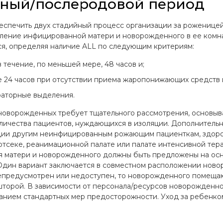
ьный/послеродовой период
еспечить двух стадийный процесс организации за роженице
ние инфицированной матери и новорожденного в ее комнате
ся, определяя наличие ALL по следующим критериям:
течение, по меньшей мере, 48 часов и;
е 24 часов при отсутствии приема жаропонижающих средств 
раторные выделения.
оворожденных требует тщательного рассмотрения, основыва
оличества пациентов, нуждающихся в изоляции. Дополнитель
ции другим неинфицированным рожающим пациенткам, здо
тсеке, реанимационной палате или палате интенсивной тера
 матери и новорожденного должны быть предложены на осн
дин вариант заключается в совместном расположении новор
епредусмотрен или недоступен, то новорожденного помещают
шторой. В зависимости от персонала/ресурсов новорожденно
ванием стандартных мер предосторожности. Уход за ребенк