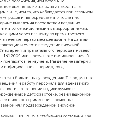
желые осложнения, чем остальные
 все еще не до конца ясны и находятся в
ин выше, чем та, что наблюдается при сезонном
ремя родов и непосредственно после них
аторные выделения посредством воздушно-
тигенной сенсибилизации к микроорганизмам,
кающими через плаценту во время третьего
 в течение первых месяцев жизни. На данный
тализации и смерти вследствие вирусной
9 во время интранатального периода не имеют
H1N1 2009 или в результате инфицирования. В
х препаратов не изучены. Разделение матери и
 и инфицирования в период, когда
ется в больничных учреждениях. Т.к. родильные
омещения и работу персонала для адекватного
рожности в отношении индивидуумов с
орожденных в детском отсеке, реанимационной
более широкого применения временных
еваемой или подтвержденной вирусной
екцией H1N1 2009 в стабильном состоянии и за