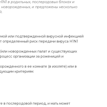
H1
N1 в родильных, послеродовых блоках и
и новорожденных, и предложены несколько
й.
емой или подтвержденной вирусной инфекцией
ет определенный риск передачи вируса H1N1
/или новорожденных палат и существующих
роцесс организации за роженицей и
ожденного в ее комнате (в изоляте) или в
едующим критериям:
те в послеродовой период, и мать может