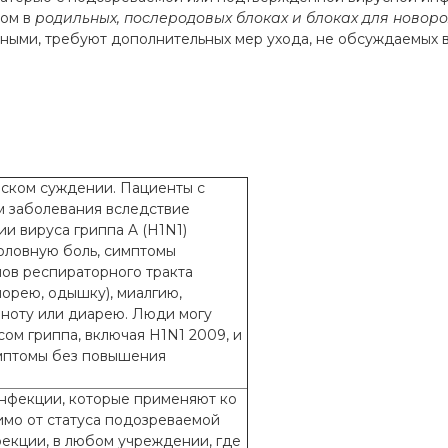
мом в
родильных, послеродовых блоках и блоках для новор
ыми, требуют дополнительных мер ухода, не обсуждаемых в
еском суждении. Пациенты с
 заболевания вследствие
 вируса гриппа A (H1N1)
головную боль, симптомы
ов респираторного тракта
инорею, одышку), миалгию,
ошноту или диарею. Люди могу
ом гриппа, включая H1N1 2009, и
мптомы без повышения
нфекции, которые применяют ко
имо от статуса подозреваемой
екции, в любом учреждении, где