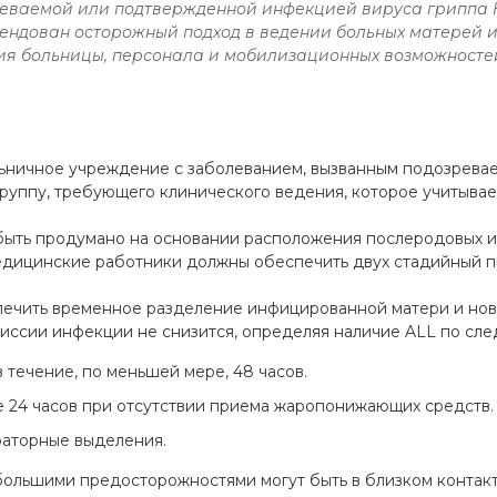
зреваемой или подтвержденной инфекцией вируса гриппа
мендован осторожный подход в ведении больных матерей 
ия больницы, персонала и мобилизационных возможносте
ьничное учреждение с заболеванием, вызванным подозрева
группу, требующего клинического ведения, которое учитыва
ыть продумано на основании расположения послеродовых и
едицинские работники должны обеспечить двух стадийный п
ечить временное разделение инфицированной матери и новор
смиссии инфекции не снизится, определяя наличие ALL по сл
 течение, по меньшей мере, 48 часов.
е 24 часов при отсутствии приема жаропонижающих средств.
раторные выделения.
ебольшими предосторожностями могут быть в близком контак