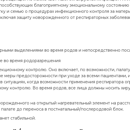
способствующих благоприятному эмоциональному состоянию
тку и семью о процедурах инфекционного контроля за мате
включая защиту новорожденного от респираторных заболева
торными выделениями во время родов и непосредственно по
ке во время родоразрешения
ционному контролю. Оно включает, по возможности, палату 
ые меры предосторожности при уходе за всеми пациентами,
 в ситуациях, когда возможности применения респиратора ог
му контролю. Во время родов, все лица должны носить хиру
рожденного на открытый нагревательный элемент на расстоя
палате до переноса в постнатальный/послеродовой блок.
анет стабильной.