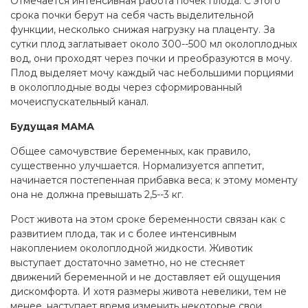
Отмечается интенсивная работа почек плода. С этого
срока почки берут на себя часть выделительной
функции, несколько снижая нагрузку на плаценту. За
сутки плод заглатывает около 300--500 мл околоплодных
вод, они проходят через почки и преобразуются в мочу.
Плод выделяет мочу каждый час небольшими порциями
в околоплодные воды через сформированный
мочеиспускательный канал.
Будущая МАМА
Общее самочувствие беременных, как правило,
существенно улучшается. Нормализуется аппетит,
начинается постепенная прибавка веса; к этому моменту
она не должна превышать 2,5--3 кг.
Рост живота на этом сроке беременности связан как с
развитием плода, так и с более интенсивным
накоплением околоплодной жидкости. Животик
выступает достаточно заметно, но не стесняет
движений беременной и не доставляет ей ощущения
дискомфорта. И хотя размеры живота невелики, тем не
менее, наступает время изменить некоторые свои