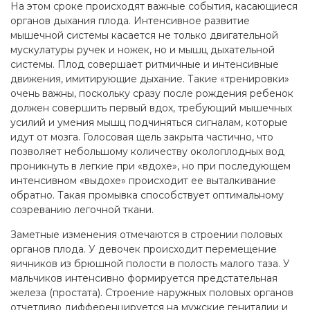
На этом сроке происходят важные события, касающиеся
органов дыхания плода. Интенсивное развитие
мышечной системы касается не только двигательной
мускулатуры ручек и ножек, но и мышц дыхательной
системы. Плод совершает ритмичные и интенсивные
движения, имитирующие дыхание. Такие «тренировки»
очень важны, поскольку сразу после рождения ребенок
должен совершить первый вдох, требующий мышечных
усилий и умения мышц подчиняться сигналам, которые
идут от мозга. Голосовая щель закрыта частично, что
позволяет небольшому количеству околоплодных вод
проникнуть в легкие при «вдохе», но при последующем
интенсивном «выдохе» происходит ее выталкивание
обратно. Такая промывка способствует оптимальному
созреванию легочной ткани.
Заметные изменения отмечаются в строении половых
органов плода. У девочек происходит перемещение
яичников из брюшной полости в полость малого таза. У
мальчиков интенсивно формируется предстательная
железа (простата). Строение наружных половых органов
отчетливо дифференцируется на мужские гениталии и