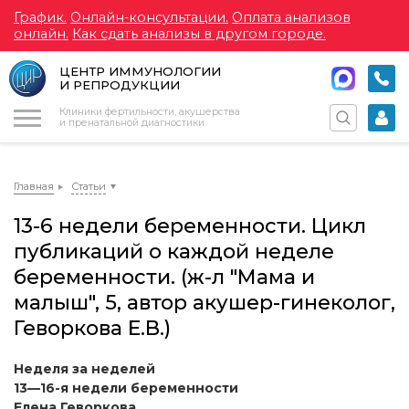
График.
Онлайн-консультации.
Оплата анализов
онлайн.
Как сдать анализы в другом городе.
ЦЕНТР ИММУНОЛОГИИ
И РЕПРОДУКЦИИ
Меню
Клиники фертильности, акушерства
и пренатальной диагностики
Главная
Статьи
13-6 недели беременности. Цикл
публикаций о каждой неделе
беременности. (ж-л "Мама и
малыш", 5, автор акушер-гинеколог,
Геворкова Е.В.)
Неделя за неделей
13—16-я недели беременности
Елена Геворкова