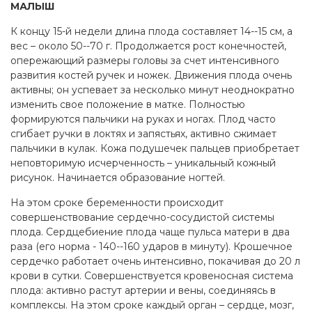
МАЛЫШ
К концу 15-й недели длина плода составляет 14--15 см, а
вес – около 50--70 г. Продолжается рост конечностей,
опережающий размеры головы за счет интенсивного
развития костей ручек и ножек. Движения плода очень
активны; он успевает за несколько минут неоднократно
изменить свое положение в матке. Полностью
формируются пальчики на руках и ногах. Плод часто
сгибает ручки в локтях и запястьях, активно сжимает
пальчики в кулак. Кожа подушечек пальцев приобретает
неповторимую исчерченность – уникальный кожный
рисунок. Начинается образование ногтей.
На этом сроке беременности происходит
совершенствование сердечно-сосудистой системы
плода. Сердцебиение плода чаще пульса матери в два
раза (его норма - 140--160 ударов в минуту). Крошечное
сердечко работает очень интенсивно, покачивая до 20 л
крови в сутки. Совершенствуется кровеносная система
плода: активно растут артерии и вены, соединяясь в
комплексы. На этом сроке каждый орган – сердце, мозг,