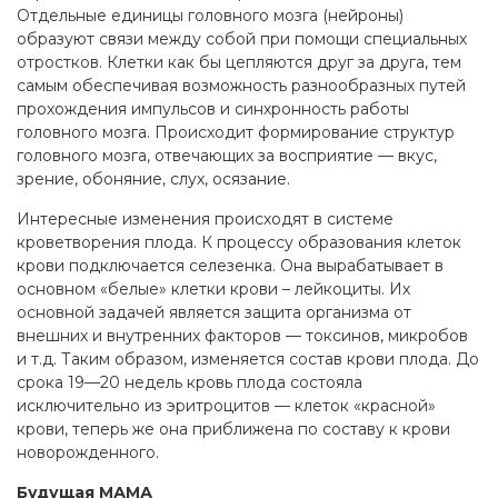
Отдельные единицы головного мозга (нейроны)
образуют связи между собой при помощи специальных
отростков. Клетки как бы цепляются друг за друга, тем
самым обеспечивая возможность разнообразных путей
прохождения импульсов и синхронность работы
головного мозга. Происходит формирование структур
головного мозга, отвечающих за восприятие — вкус,
зрение, обоняние, слух, осязание.
Интересные изменения происходят в системе
кроветворения плода. К процессу образования клеток
крови подключается селезенка. Она вырабатывает в
основном «белые» клетки крови – лейкоциты. Их
основной задачей является защита организма от
внешних и внутренних факторов — токсинов, микробов
и т.д. Таким образом, изменяется состав крови плода. До
срока 19—20 недель кровь плода состояла
исключительно из эритроцитов — клеток «красной»
крови, теперь же она приближена по составу к крови
новорожденного.
Будущая МАМА