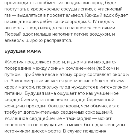
происходить газообмен: из воздуха кислород будет
поступать в кровеносные сосуды легких, а углекислый
газ — выделяться в просвет альвеол. Каждый вдох будет
насыщать кровь ребенка кислородом. С 17 недель
альвеолы плода находятся в спавшемся состоянии.
Первый вдох малыша наполнит легкие воздухом, и
альвеолы широко расправятся.
Будущая МАМА
Животик продолжает расти, и дно матки находится
посередине между лонным сочленением (лобком) и
пупком. Прибавка веса к этому сроку составляет около 5
кг. Закономерным является увеличение общего объема
крови матери, поскольку плод нуждается в интенсивном
питании. Будущая мама ощущает это как учащенное
сердцебиение, так как через сердце беременной
женщины проходит больше крови, чем обычно, а это
требует дополнительных сердечных сокращений.
Усиленное сердцебиение – тахикардия — может
совершенно не ощущаться, а может быть для женщины
источником дискомфорта. В случае появления