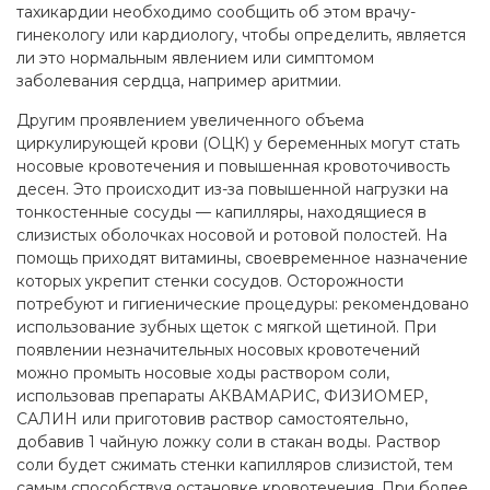
тахикардии необходимо сообщить об этом врачу-
гинекологу или кардиологу, чтобы определить, является
ли это нормальным явлением или симптомом
заболевания сердца, например аритмии.
Другим проявлением увеличенного объема
циркулирующей крови (ОЦК) у беременных могут стать
носовые кровотечения и повышенная кровоточивость
десен. Это происходит из-за повышенной нагрузки на
тонкостенные сосуды — капилляры, находящиеся в
слизистых оболочках носовой и ротовой полостей. На
помощь приходят витамины, своевременное назначение
которых укрепит стенки сосудов. Осторожности
потребуют и гигиенические процедуры: рекомендовано
использование зубных щеток с мягкой щетиной. При
появлении незначительных носовых кровотечений
можно промыть носовые ходы раствором соли,
использовав препараты АКВАМАРИС, ФИЗИОМЕР,
САЛИН или приготовив раствор самостоятельно,
добавив 1 чайную ложку соли в стакан воды. Раствор
соли будет сжимать стенки капилляров слизистой, тем
самым способствуя остановке кровотечения. При более