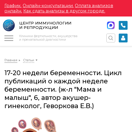
График.
Онлайн-консультации.
Оплата анализов
онлайн.
Как сдать анализы в другом городе.
ЦЕНТР ИММУНОЛОГИИ
И РЕПРОДУКЦИИ
Меню
Клиники фертильности, акушерства
и пренатальной диагностики
Главная
Статьи
17-20 недели беременности. Цикл
публикаций о каждой неделе
беременности. (ж-л "Мама и
малыш", 6, автор акушер-
гинеколог, Геворкова Е.В.)