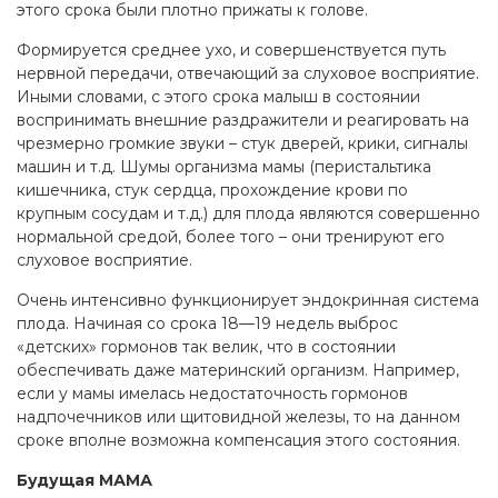
этого срока были плотно прижаты к голове.
Формируется среднее ухо, и совершенствуется путь
нервной передачи, отвечающий за слуховое восприятие.
Иными словами, с этого срока малыш в состоянии
воспринимать внешние раздражители и реагировать на
чрезмерно громкие звуки – стук дверей, крики, сигналы
машин и т.д. Шумы организма мамы (перистальтика
кишечника, стук сердца, прохождение крови по
крупным сосудам и т.д.) для плода являются совершенно
нормальной средой, более того – они тренируют его
слуховое восприятие.
Очень интенсивно функционирует эндокринная система
плода. Начиная со срока 18—19 недель выброс
«детских» гормонов так велик, что в состоянии
обеспечивать даже материнский организм. Например,
если у мамы имелась недостаточность гормонов
надпочечников или щитовидной железы, то на данном
сроке вполне возможна компенсация этого состояния.
Будущая МАМА