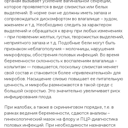
органам вызывает усиление вагинальной секреции,
которое проявляется в виде слизистых или белых
выделений. В норме они не должны иметь запаха и
сопровождаться дискомфортом во влагалище – зудом,
жжением и т.д. Необходимо следить за характером
выделений и обращаться к врачу при любых изменениях
– при появлении желтых, густых, творожистых выделений,
неприятного запаха и т.д. Подобные бели могут быть
признаком неблагополучия – молочницы, нарушения
микрофлоры, обострения половых инфекций. Во время
беременности склонность к воспалениям влагалища –
кольпитам — повышается, поскольку слизистая меняет
свой состав и становится более «привлекательной» для
микробов. Насыщение слизью повышает ее питательную
ценность, и микробы размножаются в такой среде с
большой скоростью. Это значительно увеличивает риск
инфицирования плода.
При жалобах, а также в скрининговом порядке, т.е. в
рамках ведения беременности, сдаются анализы –
гинекологический мазок на флору и ПЦР-диагностика
половых инфекций. При необходимости назначаются