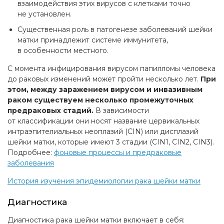
взаимодействия этих вирусов с клетками точно
не установлен.
Существенная роль в патогенезе заболеваний шейки
матки принадлежит системе иммунитета,
в особенности местного.
С момента инфицирования вирусом папилломы человека
до раковых изменений может пройти несколько лет.
При
этом, между заражением вирусом и инвазивным
раком существуем несколько промежуточных
предраковых стадий.
В зависимости
от классификации они носят название цервикальных
интраэпителиальных неоплазий (CIN) или дисплазий
шейки матки, которые имеют 3 стадии (CIN1, CIN2, CIN3).
Подробнее:
фоновые процессы и предраковые
заболевания
История изучения эпидемиологии рака шейки матки
Диагностика
Диагностика рака шейки матки включает в себя: