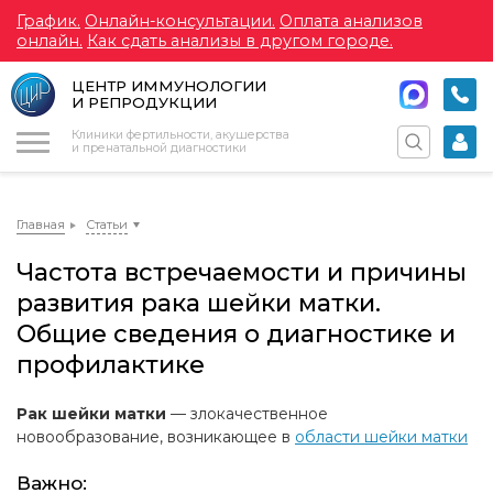
График.
Онлайн-консультации.
Оплата анализов
онлайн.
Как сдать анализы в другом городе.
ЦЕНТР ИММУНОЛОГИИ
И РЕПРОДУКЦИИ
Меню
Клиники фертильности, акушерства
и пренатальной диагностики
Главная
Статьи
Частота встречаемости и причины
развития рака шейки матки.
Общие сведения о диагностике и
профилактике
Рак шейки матки
— злокачественное
новообразование, возникающее в
области шейки матки
Важно: