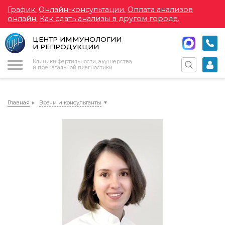
График.
Онлайн-консультации.
Оплата анализов
онлайн.
Как сдать анализы в другом городе.
ЦЕНТР ИММУНОЛОГИИ
И РЕПРОДУКЦИИ
Меню
Клиники фертильности, акушерства
и пренатальной диагностики
Главная
Врачи и консультанты