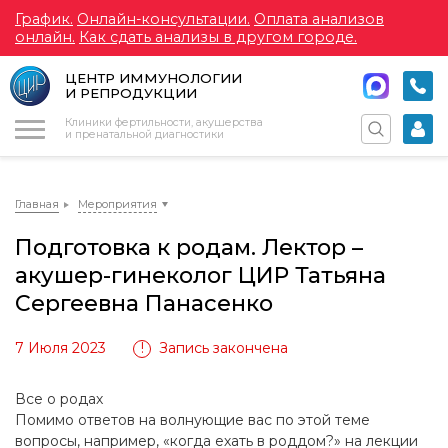
График.
Онлайн-консультации.
Оплата анализов
онлайн.
Как сдать анализы в другом городе.
ЦЕНТР ИММУНОЛОГИИ
И РЕПРОДУКЦИИ
Меню
Клиники фертильности, акушерства
и пренатальной диагностики
Главная
Мероприятия
Подготовка к родам. Лектор –
акушер-гинеколог ЦИР Татьяна
Сергеевна Панасенко
7 Июля 2023
Запись закончена
Все о родах
Помимо ответов на волнующие вас по этой теме
вопросы, например, «когда ехать в роддом?» на лекции