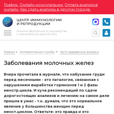
График.
Онлайн-консультации.
Оплата анализов
онлайн.
Как сдать анализы в другом городе.
ЦЕНТР ИММУНОЛОГИИ
И РЕПРОДУКЦИИ
Меню
Клиники фертильности, акушерства
и пренатальной диагностики
Главная
Интерактивные службы
Часто задаваемые вопросы
Заболевания молочных желез
Вчера прочитала в журнале, что набухание груди
перед месячными - это паталогия, связанная с
нарушением выработки гормнонов 1 и 2 фазы
менстр.цикла. И куча рекомендаций по сдаче
дорогостоящих анализов и лечению на самом деле
пришла в ужас - т.к. думала, что это нормальное
явление у большинства женщин перед
менст.циклом. Ответьте: это правда и это