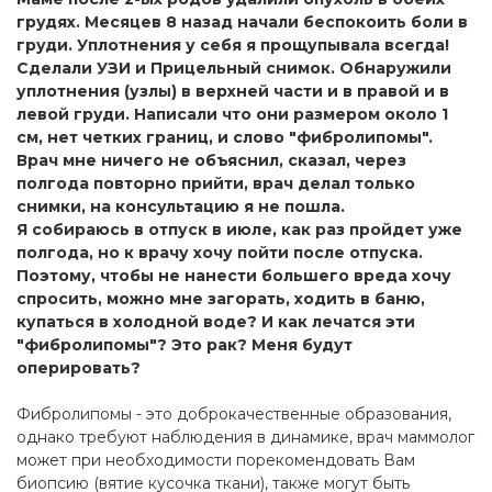
грудях. Месяцев 8 назад начали беспокоить боли в
груди. Уплотнения у себя я прощупывала всегда!
Сделали УЗИ и Прицельный снимок. Обнаружили
уплотнения (узлы) в верхней части и в правой и в
левой груди. Написали что они размером около 1
см, нет четких границ, и слово "фибролипомы".
Врач мне ничего не объяснил, сказал, через
полгода повторно прийти, врач делал только
снимки, на консультацию я не пошла.
Я собираюсь в отпуск в июле, как раз пройдет уже
полгода, но к врачу хочу пойти после отпуска.
Поэтому, чтобы не нанести большего вреда хочу
спросить, можно мне загорать, ходить в баню,
купаться в холодной воде? И как лечатся эти
"фибролипомы"? Это рак? Меня будут
оперировать?
Фибролипомы - это доброкачественные образования,
однако требуют наблюдения в динамике, врач маммолог
может при необходимости порекомендовать Вам
биопсию (вятие кусочка ткани), также могут быть