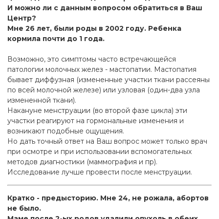
И можно ли с данным вопросом обратиться в Ваш
Центр?
Мне 26 лет, были роды в 2002 году. Ребенка
кормила почти до 1 года.
Возможно, это симптомы часто встречающейся
патологии молочных желез - мастопатии. Мастопатия
бывает диффузная (измененные участки ткани рассеяны
по всей молочной железе) или узловая (один-два узла
измененной ткани).
Накануне менструации (во второй фазе цикла) эти
участки реагируют на гормональные изменения и
возникают подобные ощущения.
Но дать точный ответ на Ваш вопрос может только врач
при осмотре и при использовании вспомогательных
методов диагностики (маммография и пр).
Исследование лучше провести после менструации.
Кратко - предысторию. Мне 24, не рожала, абортов
не было.
Маме после 2-ых родов удалили опухоль в обеих