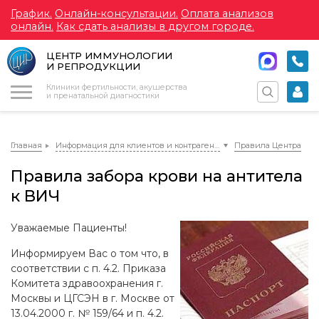
График.
Онлайн-консультации.
Оплата анализов
онлайн.
Как сдать анализы в другом городе.
ЦЕНТР ИММУНОЛОГИИ
И РЕПРОДУКЦИИ
Меню
Клиники фертильности, акушерства
и пренатальной диагностики
Главная
Информация для клиентов и контрагентов
Правила Центра
Правила забора крови на антитела
к ВИЧ
Уважаемые Пациенты!
Информируем Вас о том что, в
соответствии с п. 4.2. Приказа
Комитета здравоохранения г.
Москвы и ЦГСЭН в г. Москве от
13.04.2000 г. № 159/64 и п. 4.2.