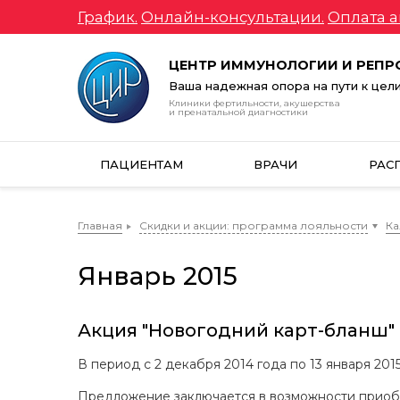
График.
Онлайн-консультации.
Оплата а
ЦЕНТР ИММУНОЛОГИИ И РЕП
Ваша надежная опора на пути к цел
Клиники фертильности, акушерства
и пренатальной диагностики
ПАЦИЕНТАМ
ВРАЧИ
РАС
Главная
Скидки и акции: программа лояльности
Ка
Январь 2015
Акция "Новогодний карт-бланш"
В период с 2 декабря 2014 года по 13 января 20
Предложение заключается в возможности приобр