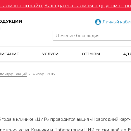
нализов онлайн.
Как сдать анализы в другом горо
РОДУКЦИИ
Личный каби
и
ПИСАНИЕ
УСЛУГИ
ОТЗЫВЫ
АД
лендарь акций
Январь 2015
15 года в клинике «ЦИР» проводится акция «Новогодний карт
етения услуг Клиники и Лаборатории ЦИР со скидкой до 1