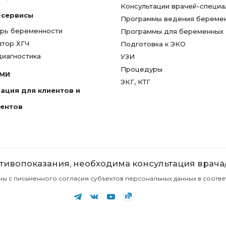
Консультации врачей-специа
-сервисы
Программы ведения береме
рь беременности
Программы для беременных
ятор ХГЧ
Подготовка к ЭКО
диагностика
УЗИ
Процедуры
СМИ
ЭКГ, КТГ
ация для клиентов и
гентов
ивопоказания, необходима консультация врача
с письменного согласия субъектов персональных данных в соответст