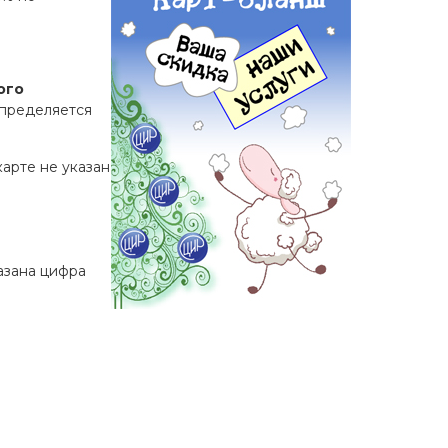
ого
определяется
арте не указан
азана цифра