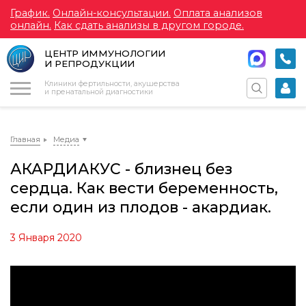
График.
Онлайн-консультации.
Оплата анализов
онлайн.
Как сдать анализы в другом городе.
ЦЕНТР ИММУНОЛОГИИ
И РЕПРОДУКЦИИ
Меню
Клиники фертильности, акушерства
и пренатальной диагностики
Главная
Медиа
АКАРДИАКУС - близнец без
сердца. Как вести беременность,
если один из плодов - акардиак.
3 Января 2020