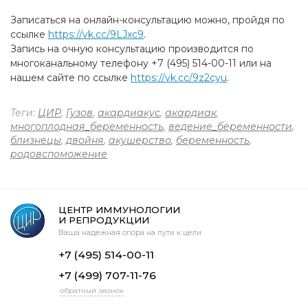
Записаться на онлайн-консультацию можно, пройдя по
ссылке
https://vk.cc/9LJxc9
.
Запись на очную консультацию производится по
многоканальному телефону +7 (495) 514-00-11 или на
нашем сайте по ссылке
https://vk.cc/9z2cyu
.
Теги:
ЦИР
,
Гузов
,
акардиакус
,
акардиак
,
многоплодная_беременность
,
ведение_беременности
,
близнецы
,
двойня
,
акушерство
,
беременность
,
родовспоможение
ЦЕНТР ИММУНОЛОГИИ
И РЕПРОДУКЦИИ
Ваша надежная опора на пути к цели
+7 (495) 514-00-11
+7 (499) 707-11-76
обратный звонок