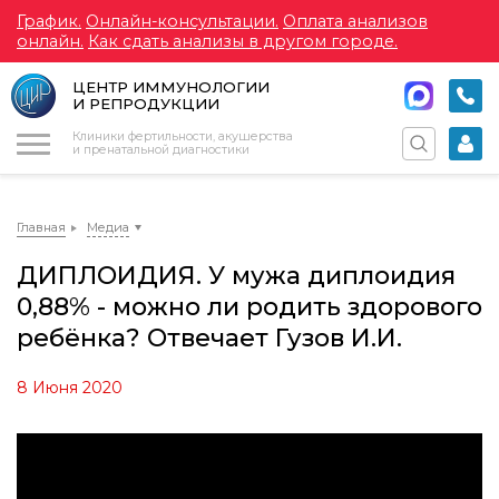
График.
Онлайн-консультации.
Оплата анализов
онлайн.
Как сдать анализы в другом городе.
ЦЕНТР ИММУНОЛОГИИ
И РЕПРОДУКЦИИ
Меню
Клиники фертильности, акушерства
и пренатальной диагностики
Главная
Медиа
ДИПЛОИДИЯ. У мужа диплоидия
0,88% - можно ли родить здорового
ребёнка? Отвечает Гузов И.И.
8 Июня 2020