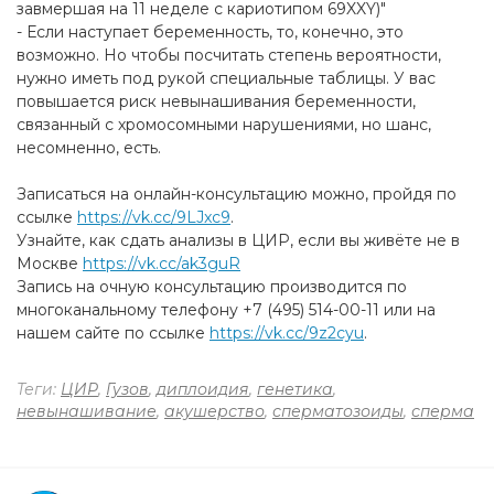
завмершая на 11 неделе с кариотипом 69XXY)"
- Если наступает беременность, то, конечно, это
возможно. Но чтобы посчитать степень вероятности,
нужно иметь под рукой специальные таблицы. У вас
повышается риск невынашивания беременности,
связанный с хромосомными нарушениями, но шанс,
несомненно, есть.
Записаться на онлайн-консультацию можно, пройдя по
ссылке
https://vk.cc/9LJxc9
.
Узнайте, как сдать анализы в ЦИР, если вы живёте не в
Москве
https://vk.cc/ak3guR
Запись на очную консультацию производится по
многоканальному телефону +7 (495) 514-00-11 или на
нашем сайте по ссылке
https://vk.cc/9z2cyu
.
Теги:
ЦИР
,
Гузов
,
диплоидия
,
генетика
,
невынашивание
,
акушерство
,
сперматозоиды
,
сперма