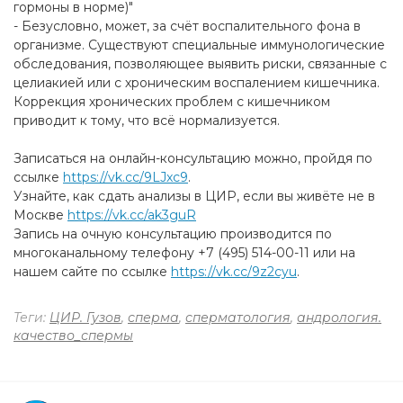
гормоны в норме)"
- Безусловно, может, за счёт воспалительного фона в
организме. Существуют специальные иммунологические
обследования, позволяющее выявить риски, связанные с
целиакией или с хроническим воспалением кишечника.
Коррекция хронических проблем с кишечником
приводит к тому, что всё нормализуется.
Записаться на онлайн-консультацию можно, пройдя по
ссылке
https://vk.cc/9LJxc9
.
Узнайте, как сдать анализы в ЦИР, если вы живёте не в
Москве
https://vk.cc/ak3guR
Запись на очную консультацию производится по
многоканальному телефону +7 (495) 514-00-11 или на
нашем сайте по ссылке
https://vk.cc/9z2cyu
.
Теги:
ЦИР. Гузов
,
сперма
,
сперматология
,
андрология.
качество_спермы