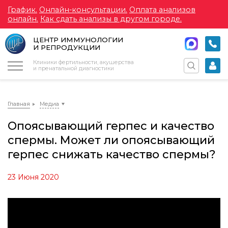
График.
Онлайн-консультации.
Оплата анализов
онлайн.
Как сдать анализы в другом городе.
ЦЕНТР ИММУНОЛОГИИ
И РЕПРОДУКЦИИ
Меню
Клиники фертильности, акушерства
и пренатальной диагностики
Главная
Медиа
Опоясывающий герпес и качество
спермы. Может ли опоясывающий
герпес снижать качество спермы?
23 Июня 2020