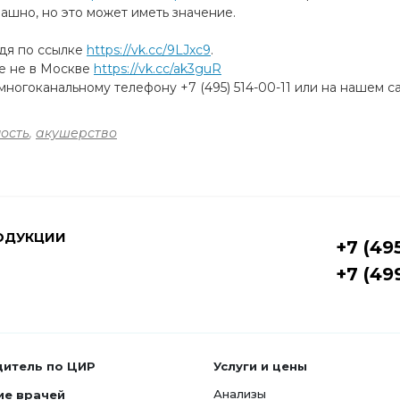
трашно, но это может иметь значение.
йдя по ссылке
https://vk.cc/9LJxc9
.
те не в Москве
https://vk.cc/ak3guR
ногоканальному телефону +7 (495) 514-00-11 или на нашем с
ость
,
акушерство
ОДУКЦИИ
+7 (49
+7 (49
дитель по ЦИР
Услуги и цены
Анализы
ие врачей