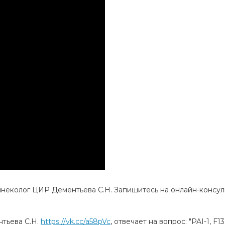
-гинеколог ЦИР Дементьева С.Н. Запишитесь на онлайн-консу
нтьева С.Н.
https://vk.cc/a58pVc
, отвечает на вопрос: "PAI-1, F1