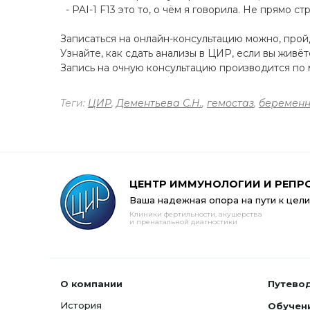
- PAI-1 F13 это то, о чём я говорила. Не прямо с
Записаться на онлайн-консультацию можно, про
Узнайте, как сдать анализы в ЦИР, если вы живё
Запись на очную консультацию производится по м
Теги:
ЦИР
,
Дементьева С.Н.
,
гемостаз
,
беременн
ЦЕНТР ИММУНОЛОГИИ И РЕПР
Ваша надежная опора на пути к цели
Клиники фертильности, акушерства
и пренатальной диагностики
О компании
Путево
История
Обучен