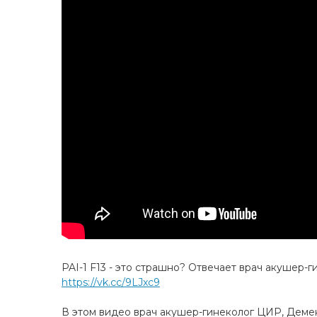
PAI-1 F13 - это страшно? Отвечает врач акушер
https://vk.cc/9LJxc9
В этом видео врач акушер-гинеколог ЦИР, Деме