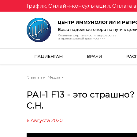
График.
Онлайн-консультации.
Оплата а
ЦЕНТР ИММУНОЛОГИИ И РЕП
Ваша надежная опора на пути к цел
Клиники фертильности, акушерства
и пренатальной диагностики
ПАЦИЕНТАМ
ВРАЧИ
РАС
Главная
Медиа
PAI-1 F13 - это страшн
С.Н.
6 Августа 2020