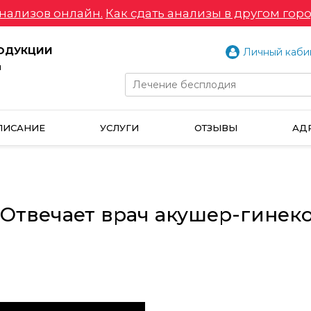
нализов онлайн.
Как сдать анализы в другом горо
РОДУКЦИИ
Личный каби
и
ПИСАНИЕ
УСЛУГИ
ОТЗЫВЫ
АД
о? Отвечает врач акушер-гине