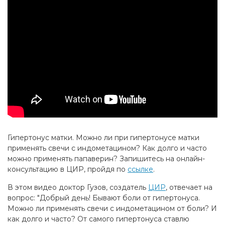
Гипертонус матки. Можно ли при гипертонусе матки
применять свечи с индометацином? Как долго и часто
можно применять папаверин? Запишитесь на онлайн-
консультацию в ЦИР, пройдя по
ссылке
.
В этом видео доктор Гузов, создатель
ЦИР
, отвечает на
вопрос: "Добрый день! Бывают боли от гипертонуса.
Можно ли применять свечи с индометацином от боли? И
как долго и часто? От самого гипертонуса ставлю