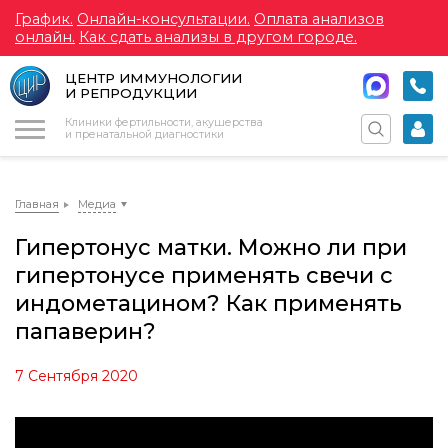
График.
Онлайн-консультации.
Оплата анализов
онлайн.
Как сдать анализы в другом городе.
ЦЕНТР ИММУНОЛОГИИ
И РЕПРОДУКЦИИ
Меню
Клиники фертильности, акушерства
и пренатальной диагностики
Главная
Медиа
Гипертонус матки. Можно ли при
гипертонусе применять свечи с
индометацином? Как применять
папаверин?
7 Сентября 2020