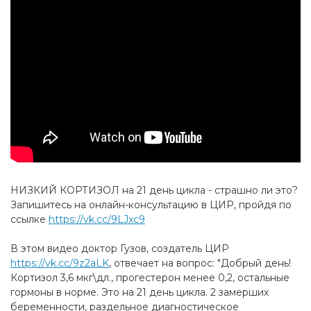
НИЗКИЙ КОРТИЗОЛ на 21 день цикла - страшно ли это?
Запишитесь на онлайн-консультацию в ЦИР, пройдя по
ссылке
https://vk.cc/9LJxc9
В этом видео доктор Гузов, создатель ЦИР
https://vk.cc/9z2aLK
, отвечает на вопрос: "Добрый день!
Кортизол 3,6 мкг\дл., прогестерон менее 0,2, остальные
гормоны в норме. Это на 21 день цикла. 2 замерших
беременности, раздельное диагностическое