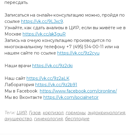
пересдать.
Записаться на онлайн-консультацию можно, пройдя по
ссылке
https://vk.cc/9LJxc9
.
Узнайте, как сдать анализы в ЦИР, если вы живёте не в
Москве
https://vk.cc/ak3guR
Запись на очную консультацию производится по
многоканальному телефону +7 (495) 514-00-11 или на
нашем сайте по ссылке
https://vk.cc/9z2cyu
Наши врачи
https://vk.cc/9z2cki
Наш сайт
https://vk.cc/9z2aLK
Лаборатория
https://vk.cc/9z2b91
Мы в Facebook
https://www.facebook.com/cironline/
Мы во Вконтакте
https://vk.com/socialnetcir
Теги:
ЦИР
,
Гузов
,
кортизол
,
гормоны
,
эндокринология
,
акушерство
,
гинекология
,
бесплодие