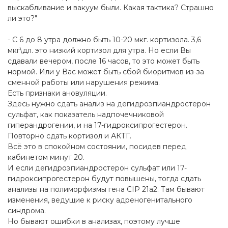
выскабливание и вакуум были. Какая тактика? Страшно
ли это?"
- С 6 до 8 утра должно быть 10-20 мкг. кортизола. 3,6
мкг\дл. это низкий кортизол для утра. Но если Вы
сдавали вечером, после 16 часов, то это может быть
нормой. Или у Вас может быть сбой биоритмов из-за
сменной работы или нарушения режима.
Есть признаки ановуляции.
Здесь нужно сдать анализ на дегидроэпиандростерон
сульфат, как показатель надпочечниковой
гиперандрогении, и на 17-гидроксипрогестерон.
Повторно сдать кортизол и АКТГ.
Всё это в спокойном состоянии, посидев перед
кабинетом минут 20.
И если дегидроэпиандростерон сульфат или 17-
гидроксипрогестерон будут повышены, тогда сдать
анализы на полиморфизмы гена CIP 21a2. Там бывают
изменения, ведущие к риску адреногенитального
синдрома.
Но бывают ошибки в анализах, поэтому лучше