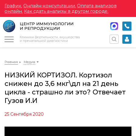
График.
Онлайн-консультации.
Оплата анализов
онлайн.
Как сдать анализы в другом городе.
ЦЕНТР ИММУНОЛОГИИ
И РЕПРОДУКЦИИ
Меню
Клиники фертильности, акушерства
и пренатальной диагностики
Главная
Медиа
НИЗКИЙ КОРТИЗОЛ. Кортизол
снижен до 3,6 мкг\дл на 21 день
цикла - страшно ли это? Отвечает
Гузов И.И
25 Сентября 2020