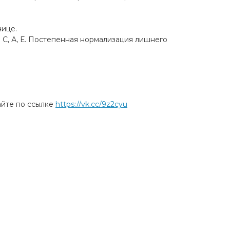
нице.
 С, А, Е. Постепенная нормализация лишнего
айте по ссылке
https://vk.cc/9z2cyu