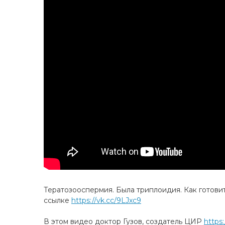
Тератозооспермия. Была триплоидия. Как готови
ссылке
https://vk.cc/9LJxc9
В этом видео доктор Гузов, создатель ЦИР
https