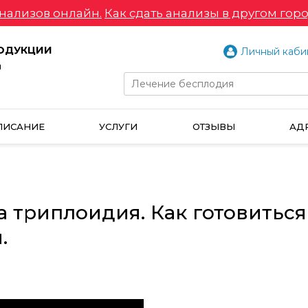
нализов онлайн.
Как сдать анализы в другом горо
РОДУКЦИИ
Личный каби
и
ПИСАНИЕ
УСЛУГИ
ОТЗЫВЫ
АД
 триплоидия. Как готовиться
.