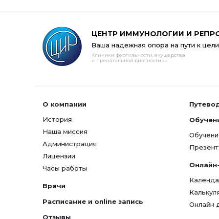
ЦЕНТР ИММУНОЛОГИИ И РЕПР
Ваша надежная опора на пути к цели
Клиники фертильности, акушерства
и пренатальной диагностики
О компании
Путево
История
Обучен
Наша миссия
Обучени
Администрация
Презент
Лицензии
Онлайн
Часы работы
Календа
Врачи
Калькул
Расписание и online запись
Онлайн 
Отзывы