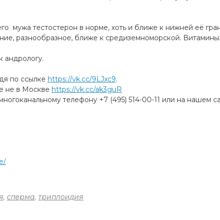
шего мужа тестостерон в норме, хоть и ближе к нижней её гра
ание, разнообразное, ближе к средиземноморской. Витамины:
к андрологу.
йдя по ссылке
https://vk.cc/9LJxc9
.
те не в Москве
https://vk.cc/ak3guR
ногоканальному телефону +7 (495) 514-00-11 или на нашем с
e/
я
,
сперма
,
триплоидия