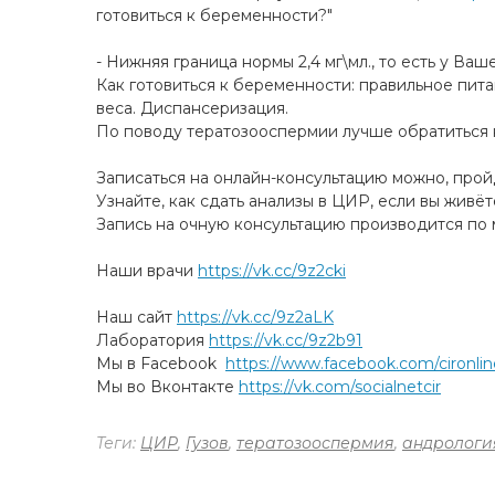
готовиться к беременности?"
- Нижняя граница нормы 2,4 мг\мл., то есть у Ва
Как готовиться к беременности: правильное пит
веса. Диспансеризация.
По поводу тератозооспермии лучше обратиться 
Записаться на онлайн-консультацию можно, про
Узнайте, как сдать анализы в ЦИР, если вы живё
Запись на очную консультацию производится по м
Наши врачи
https://vk.cc/9z2cki
Наш сайт
https://vk.cc/9z2aLK
Лаборатория
https://vk.cc/9z2b91
Мы в Facebook
https://www.facebook.com/cironlin
Мы во Вконтакте
https://vk.com/socialnetcir
Теги:
ЦИР
,
Гузов
,
тератозооспермия
,
андрологи