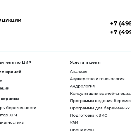
ОДУКЦИИ
+7 (49
+7 (49
дитель по ЦИР
Услуги и цены
Анализы
ие врачей
Акушерство и гинекология
е
Андрология
ации
Консультации врачей-специа
-сервисы
Программы ведения береме
рь беременности
Программы для беременных
ятор ХГЧ
Подготовка к ЭКО
диагностика
УЗИ
Процедуры