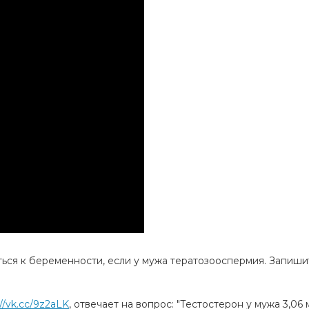
ться к беременности, если у мужа тератозооспермия. Запиши
://vk.cc/9z2aLK
, отвечает на вопрос: "Тестостерон у мужа 3,06