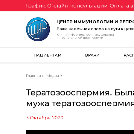
График.
Онлайн-консультации.
Оплата а
ЦЕНТР ИММУНОЛОГИИ И РЕП
Ваша надежная опора на пути к цел
Клиники фертильности, акушерства
и пренатальной диагностики
ПАЦИЕНТАМ
ВРАЧИ
РАС
Главная
Медиа
Тератозооспермия. Была
мужа тератозооспермия
3 Октября 2020