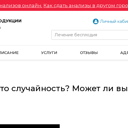
нализов онлайн.
Как сдать анализы в другом горо
РОДУКЦИИ
Личный каби
и
ПИСАНИЕ
УСЛУГИ
ОТЗЫВЫ
АД
это случайность? Может ли в