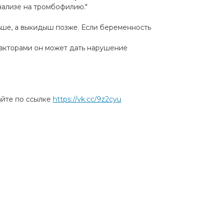
анализе на тромбофилию."
ьше, а выкидыш позже. Если беременность
 факторами он может дать нарушение
айте по ссылке
https://vk.cc/9z2cyu