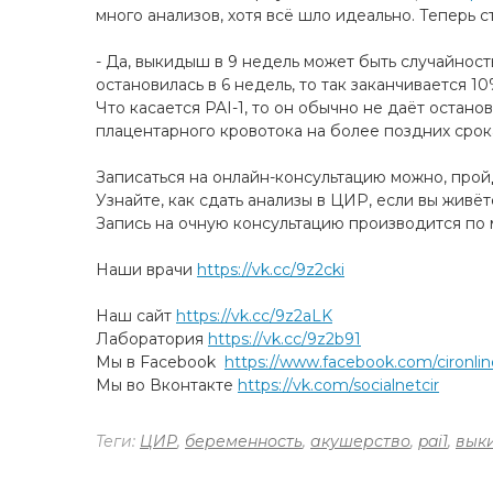
много анализов, хотя всё шло идеально. Теперь 
- Да, выкидыш в 9 недель может быть случайнос
остановилась в 6 недель, то так заканчивается 
Что касается PAI-1, то он обычно не даёт остан
плацентарного кровотока на более поздних срока
Записаться на онлайн-консультацию можно, про
Узнайте, как сдать анализы в ЦИР, если вы живё
Запись на очную консультацию производится по м
Наши врачи
https://vk.cc/9z2cki
Наш сайт
https://vk.cc/9z2aLK
Лаборатория
https://vk.cc/9z2b91
Мы в Facebook
https://www.facebook.com/cironlin
Мы во Вконтакте
https://vk.com/socialnetcir
Теги:
ЦИР
,
беременность
,
акушерство
,
pai1
,
вык