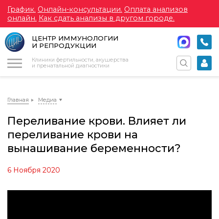
График.
Онлайн-консультации.
Оплата анализов
онлайн.
Как сдать анализы в другом городе.
ЦЕНТР ИММУНОЛОГИИ
И РЕПРОДУКЦИИ
Меню
Клиники фертильности, акушерства
и пренатальной диагностики
Главная
Медиа
Переливание крови. Влияет ли
переливание крови на
вынашивание беременности?
6 Ноября 2020