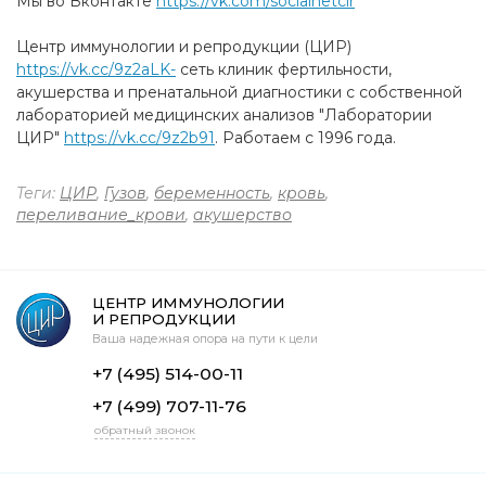
Мы во Вконтакте
https://vk.com/socialnetcir
Центр иммунологии и репродукции (ЦИР)
https://vk.cc/9z2aLK-
cеть клиник фертильности,
акушерства и пренатальной диагностики с собственной
лабораторией медицинских анализов "Лаборатории
ЦИР"
https://vk.cc/9z2b91
. Работаем с 1996 года.
Теги:
ЦИР
,
Гузов
,
беременность
,
кровь
,
переливание_крови
,
акушерство
ЦЕНТР ИММУНОЛОГИИ
И РЕПРОДУКЦИИ
Ваша надежная опора на пути к цели
+7 (495) 514-00-11
+7 (499) 707-11-76
обратный звонок