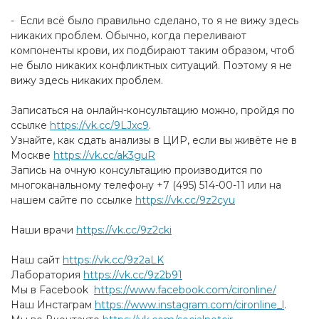
- Если всё было правильно сделано, то я не вижу здесь
никаких проблем. Обычно, когда переливают
компоненты крови, их подбирают таким образом, чтоб
не было никаких конфликтных ситуаций. Поэтому я не
вижу здесь никаких проблем.
Записаться на онлайн-консультацию можно, пройдя по
ссылке
https://vk.cc/9LJxc9
.
Узнайте, как сдать анализы в ЦИР, если вы живёте не в
Москве
https://vk.cc/ak3guR
Запись на очную консультацию производится по
многоканальному телефону +7 (495) 514-00-11 или на
нашем сайте по ссылке
https://vk.cc/9z2cyu
Наши врачи
https://vk.cc/9z2cki
Наш сайт
https://vk.cc/9z2aLK
Лаборатория
https://vk.cc/9z2b91
Мы в Facebook
https://www.facebook.com/cironline/
Наш Инстаграм
https://www.instagram.com/cironline_l
.