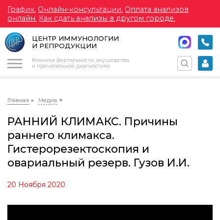
График.
Онлайн-консультации.
Оплата анализов
онлайн.
Как сдать анализы в другом городе.
ЦЕНТР ИММУНОЛОГИИ
И РЕПРОДУКЦИИ
Меню
Клиники фертильности, акушерства
и пренатальной диагностики
Главная
Медиа
РАННИЙ КЛИМАКС. Причины
раннего климакса.
Гистерорезектоскопия и
овариальный резерв. Гузов И.И.
20 Ноября 2020