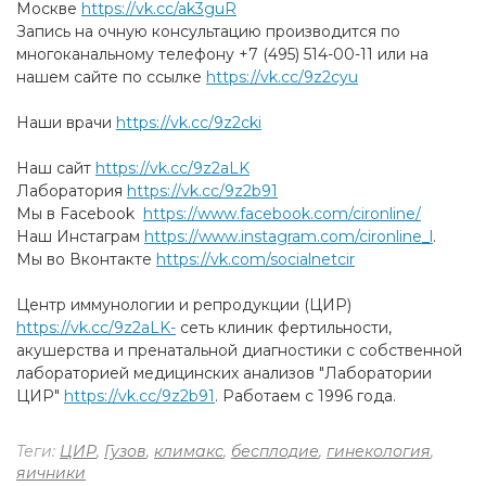
Москве
https://vk.cc/ak3guR
Запись на очную консультацию производится по
многоканальному телефону +7 (495) 514-00-11 или на
нашем сайте по ссылке
https://vk.cc/9z2cyu
Наши врачи
https://vk.cc/9z2cki
Наш сайт
https://vk.cc/9z2aLK
Лаборатория
https://vk.cc/9z2b91
Мы в Facebook
https://www.facebook.com/cironline/
Наш Инстаграм
https://www.instagram.com/cironline_l
.
Мы во Вконтакте
https://vk.com/socialnetcir
Центр иммунологии и репродукции (ЦИР)
https://vk.cc/9z2aLK-
cеть клиник фертильности,
акушерства и пренатальной диагностики с собственной
лабораторией медицинских анализов "Лаборатории
ЦИР"
https://vk.cc/9z2b91
. Работаем с 1996 года.
Теги:
ЦИР
,
Гузов
,
климакс
,
бесплодие
,
гинекология
,
яичники