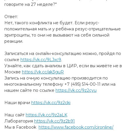
говорите на 27 неделе?"
Ответ:
Нет, такого конфликта не будет. Если резус-
положительная мать и у ребёнка резус-отрицательные
эритроциты, то они не вызывают на себя сильной
реакции.
Записаться на онлайн-консультацию можно, пройдя по
ссылке
https://vk.cc/9LJxc9
.
Узнайте, как сдать анализы в ЦИР, если вы живёте не в
Москве
https://vk.cc/ak3guR
Запись на очную консультацию производится по
многоканальному телефону +7 (495) 514-00-11 или на
нашем сайте по ссылке
https://vk.cc/9z2cyu
Наши врачи
https://vk.cc/9z2cki
Наш сайт
https://vk.cc/9z2aLK
Лаборатория
https://vk.cc/9z2b91
Мы в Facebook
https://www.facebook.com/cironline/