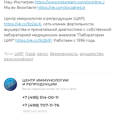
Наш Инстаграм
https://www.instagram.com/cironline_l
.
Мы во Вконтакте
https://vk.com/socialnetcir
Центр иммунологии и репродукции (ЦИР)
https://vk.cc/9z2aLK-
cеть клиник фертильности,
акушерства и пренатальной диагностики с собственной
лабораторией медицинских анализов "Лаборатории
ЦИР"
https://vk.cc/9z2b91
. Работаем с 1996 года.
Теги:
ЦИР
,
Гузов
,
резус
,
беременность
,
акушерство
,
резусконфликт
ЦЕНТР ИММУНОЛОГИИ
И РЕПРОДУКЦИИ
Ваша надежная опора на пути к цели
+7 (495) 514-00-11
+7 (499) 707-11-76
обратный звонок