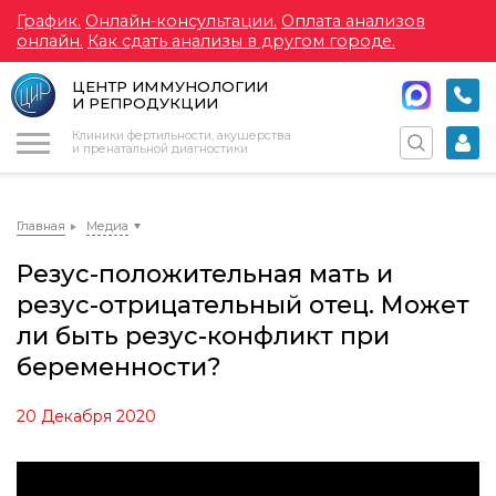
График.
Онлайн-консультации.
Оплата анализов
онлайн.
Как сдать анализы в другом городе.
ЦЕНТР ИММУНОЛОГИИ
И РЕПРОДУКЦИИ
Меню
Клиники фертильности, акушерства
и пренатальной диагностики
Главная
Медиа
Резус-положительная мать и
резус-отрицательный отец. Может
ли быть резус-конфликт при
беременности?
20 Декабря 2020