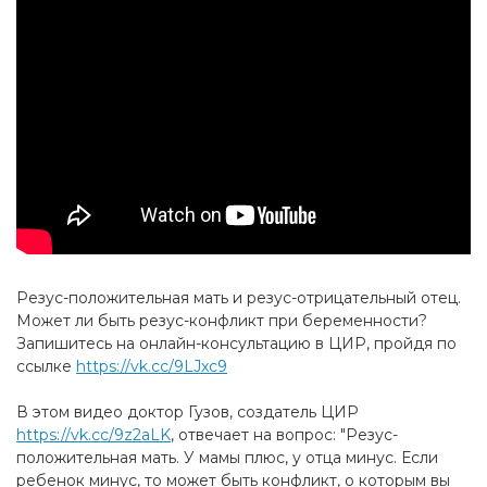
Резус-положительная мать и резус-отрицательный отец.
Может ли быть резус-конфликт при беременности?
Запишитесь на онлайн-консультацию в ЦИР, пройдя по
ссылке
https://vk.cc/9LJxc9
В этом видео доктор Гузов, создатель ЦИР
https://vk.cc/9z2aLK
, отвечает на вопрос: "Резус-
положительная мать. У мамы плюс, у отца минус. Если
ребенок минус, то может быть конфликт, о которым вы