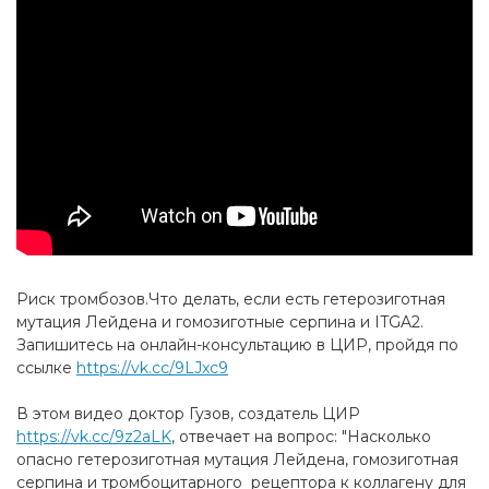
Риск тромбозов.Что делать, если есть гетерозиготная
мутация Лейдена и гомозиготные серпина и ITGA2.
Запишитесь на онлайн-консультацию в ЦИР, пройдя по
ссылке
https://vk.cc/9LJxc9
В этом видео доктор Гузов, создатель ЦИР
https://vk.cc/9z2aLK
, отвечает на вопрос: "Насколько
опасно гетерозиготная мутация Лейдена, гомозиготная
серпина и тромбоцитарного рецептора к коллагену для