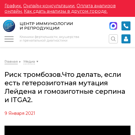
График.
Онлайн-консультации.
Оплата анализов
онлайн.
Как сдать анализы в другом городе.
ЦЕНТР ИММУНОЛОГИИ
И РЕПРОДУКЦИИ
Меню
Клиники фертильности, акушерства
и пренатальной диагностики
Главная
Медиа
Риск тромбозов.Что делать, если
есть гетерозиготная мутация
Лейдена и гомозиготные серпина
и ITGA2.
9 Января 2021