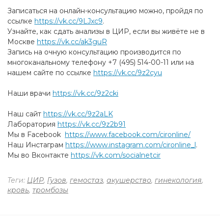
Записаться на онлайн-консультацию можно, пройдя по
ссылке
https://vk.cc/9LJxc9
.
Узнайте, как сдать анализы в ЦИР, если вы живёте не в
Москве
https://vk.cc/ak3guR
Запись на очную консультацию производится по
многоканальному телефону +7 (495) 514-00-11 или на
нашем сайте по ссылке
https://vk.cc/9z2cyu
Наши врачи
https://vk.cc/9z2cki
Наш сайт
https://vk.cc/9z2aLK
Лаборатория
https://vk.cc/9z2b91
Мы в Facebook
https://www.facebook.com/cironline/
Наш Инстаграм
https://www.instagram.com/cironline_l
.
Мы во Вконтакте
https://vk.com/socialnetcir
Теги:
ЦИР
,
Гузов
,
гемостаз
,
акушерство
,
гинекология
,
кровь
,
тромбозы