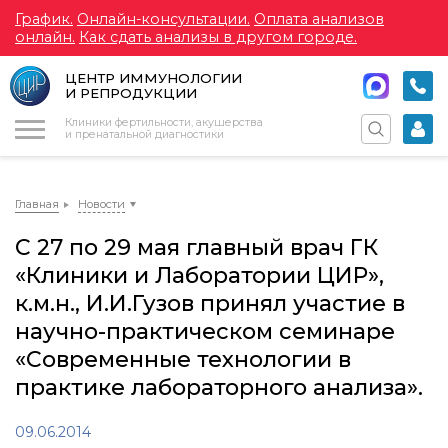
График.
Онлайн-консультации.
Оплата анализов
онлайн.
Как сдать анализы в другом городе.
ЦЕНТР ИММУНОЛОГИИ
И РЕПРОДУКЦИИ
Меню
Клиники фертильности, акушерства
и пренатальной диагностики
Главная
Новости
С 27 по 29 мая главный врач ГК
«Клиники и Лаборатории ЦИР»,
к.м.н., И.И.Гузов принял участие в
научно-практическом семинаре
«Современные технологии в
практике лабораторного анализа».
09.06.2014