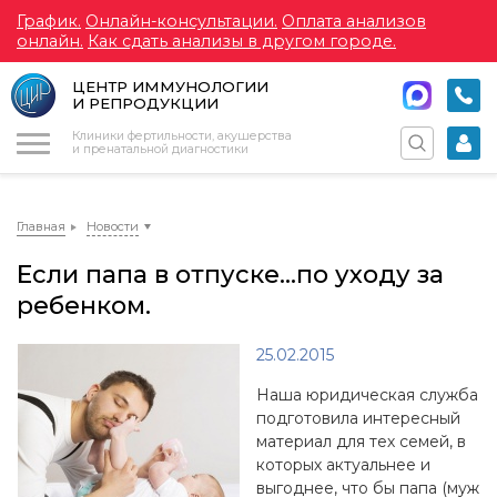
График.
Онлайн-консультации.
Оплата анализов
онлайн.
Как сдать анализы в другом городе.
ЦЕНТР ИММУНОЛОГИИ
И РЕПРОДУКЦИИ
Меню
Клиники фертильности, акушерства
и пренатальной диагностики
Главная
Новости
Если папа в отпуске...по уходу за
ребенком.
25.02.2015
Наша юридическая служба
подготовила интересный
материал для тех семей, в
которых актуальнее и
выгоднее, что бы папа (муж