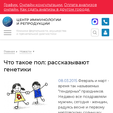
График.
Онлайн-консультации.
Оплата анализов
онлайн.
Как сдать анализы в другом городе.
ЦЕНТР ИММУНОЛОГИИ
И РЕПРОДУКЦИИ
Меню
Клиники фертильности, акушерства
и пренатальной диагностики
Главная
Новости
Что такое пол: рассказывают
генетики
08.03.2015
Февраль и март -
время так называемых
"гендерных" праздников.
Недавно все поздравляли
мужчин, сегодня - женщин,
радуясь весне и первому
мартовскому солнышку.