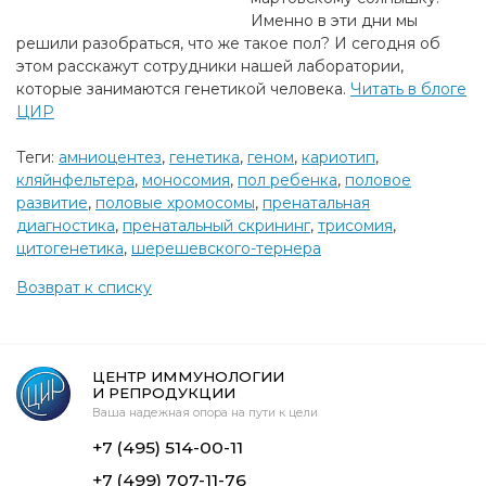
Именно в эти дни мы
решили разобраться, что же такое пол? И сегодня об
этом расскажут сотрудники нашей лаборатории,
которые занимаются генетикой человека.
Читать в блоге
ЦИР
Теги:
амниоцентез
,
генетика
,
геном
,
кариотип
,
кляйнфельтера
,
моносомия
,
пол ребенка
,
половое
развитие
,
половые хромосомы
,
пренатальная
диагностика
,
пренатальный скрининг
,
трисомия
,
цитогенетика
,
шерешевского-тернера
Возврат к списку
ЦЕНТР ИММУНОЛОГИИ
И РЕПРОДУКЦИИ
Ваша надежная опора на пути к цели
+7 (495) 514-00-11
+7 (499) 707-11-76