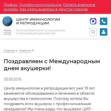
График.
Онлайн-консультации.
Оплата анализов
онлайн.
Как сдать анализы в другом городе.
ЦЕНТР ИММУНОЛОГИИ
И РЕПРОДУКЦИИ
Меню
Клиники фертильности, акушерства
и пренатальной диагностики
Главная
Новости
Поздравляем с Международным
днем акушерки!
05.05.2015
Центр иммунологии и репродукции вот уже 19 лет
занимается обследованием и лечением в области
акушерства и гинекологии. Поэтому хотели бы
поздравить всех акушерок с профессиональным
праздником! Мы очень рады, что акушерки ЦИР -