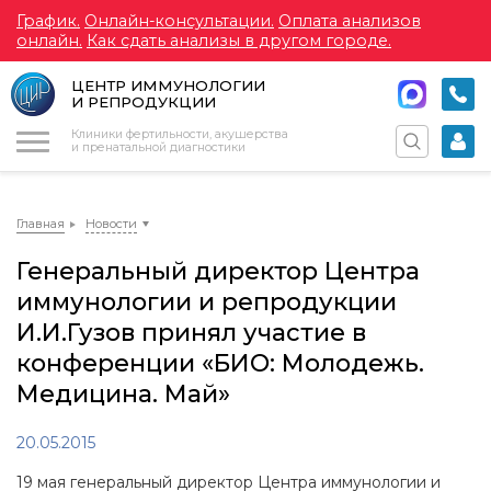
График.
Онлайн-консультации.
Оплата анализов
онлайн.
Как сдать анализы в другом городе.
ЦЕНТР ИММУНОЛОГИИ
И РЕПРОДУКЦИИ
Меню
Клиники фертильности, акушерства
и пренатальной диагностики
Главная
Новости
Генеральный директор Центра
иммунологии и репродукции
И.И.Гузов принял участие в
конференции «БИО: Молодежь.
Медицина. Май»
20.05.2015
19 мая генеральный директор Центра иммунологии и