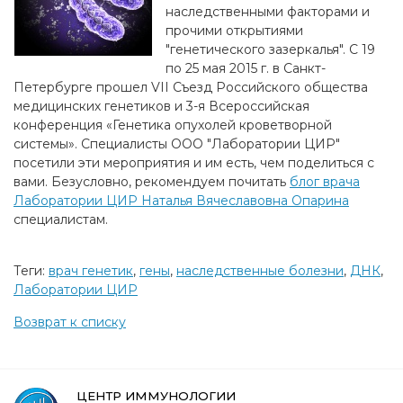
наследственными факторами и
прочими открытиями
"генетического зазеркалья". С 19
по 25 мая 2015 г. в Санкт-
Петербурге прошел VII Съезд Российского общества
медицинских генетиков и 3-я Всероссийская
конференция «Генетика опухолей кроветворной
системы». Специалисты ООО "Лаборатории ЦИР"
посетили эти мероприятия и им есть, чем поделиться с
вами. Безусловно, рекомендуем почитать
блог врача
Лаборатории ЦИР Наталья Вячеславовна Опарина
специалистам.
Теги:
врач генетик
,
гены
,
наследственные болезни
,
ДНК
,
Лаборатории ЦИР
Возврат к списку
ЦЕНТР ИММУНОЛОГИИ