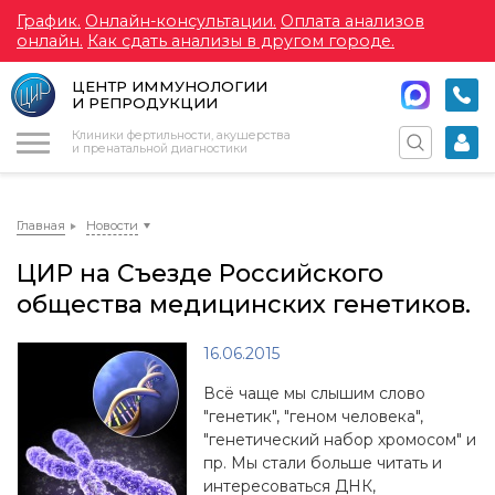
График.
Онлайн-консультации.
Оплата анализов
онлайн.
Как сдать анализы в другом городе.
ЦЕНТР ИММУНОЛОГИИ
И РЕПРОДУКЦИИ
Меню
Клиники фертильности, акушерства
и пренатальной диагностики
Главная
Новости
ЦИР на Съезде Российского
общества медицинских генетиков.
16.06.2015
Всё чаще мы слышим слово
"генетик", "геном человека",
"генетический набор хромосом" и
пр. Мы стали больше читать и
интересоваться ДНК,