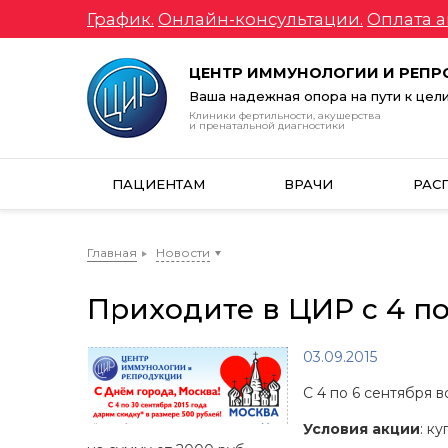
График.
Онлайн-консультации.
Оплата а
ЦЕНТР ИММУНОЛОГИИ И РЕП
Ваша надежная опора на пути к цел
Клиники фертильности, акушерства
и пренатальной диагностики
ПАЦИЕНТАМ
ВРАЧИ
РАС
Главная
Новости
Приходите в ЦИР с 4 по
03.09.2015
С 4 по 6 сентября 
Условия акции
: к