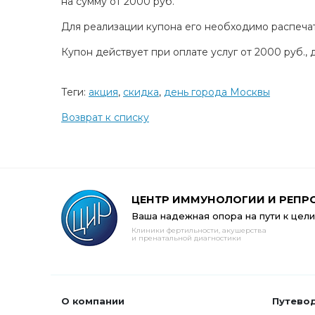
на сумму от 2000 руб.
Для реализации купона его необходимо распеча
Купон действует при оплате услуг от 2000 руб., д
Теги:
акция
,
скидка
,
день города Москвы
Возврат к списку
ЦЕНТР ИММУНОЛОГИИ И РЕПР
Ваша надежная опора на пути к цели
Клиники фертильности, акушерства
и пренатальной диагностики
О компании
Путево