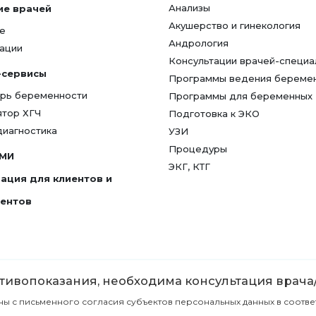
Анализы
ие врачей
Акушерство и гинекология
е
Андрология
ации
Консультации врачей-специа
-сервисы
Программы ведения береме
рь беременности
Программы для беременных
ятор ХГЧ
Подготовка к ЭКО
диагностика
УЗИ
Процедуры
СМИ
ЭКГ, КТГ
ация для клиентов и
гентов
ивопоказания, необходима консультация врача
с письменного согласия субъектов персональных данных в соответст