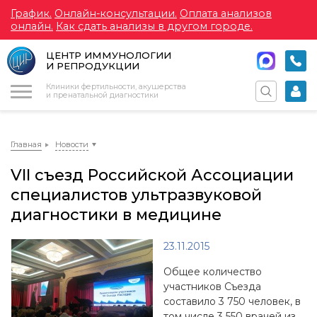
График.
Онлайн-консультации.
Оплата анализов
онлайн.
Как сдать анализы в другом городе.
ЦЕНТР ИММУНОЛОГИИ
И РЕПРОДУКЦИИ
Меню
Клиники фертильности, акушерства
и пренатальной диагностики
Главная
Новости
VII съезд Российской Ассоциации
специалистов ультразвуковой
диагностики в медицине
23.11.2015
Общее количество
участников Съезда
составило 3 750 человек, в
том числе 3 550 врачей из