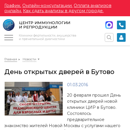
График.
Онлайн-консультации.
Оплата анализов
онлайн.
Как сдать анализы в другом городе.
ЦЕНТР ИММУНОЛОГИИ
И РЕПРОДУКЦИИ
Меню
Клиники фертильности, акушерства
и пренатальной диагностики
Главная
Новости
День открытых дверей в Бутово
01.03.2016
20 февраля прошел День
открытых дверей новой
клиники ЦИР в Бутово.
Состоялось
предварительное
знакомство жителей Новой Москвы с услугами нашего