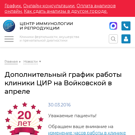
График.
Онлайн-консультации.
Оплата анализов
онлайн.
Как сдать анализы в другом городе.
ЦЕНТР ИММУНОЛОГИИ
И РЕПРОДУКЦИИ
Меню
Клиники фертильности, акушерства
и пренатальной диагностики
Главная
Новости
Дополнительный график работы
клиники ЦИР на Войковской в
апреле
30.03.2016
Уважаемые пациенты!
Обращаем ваше внимание на
изменение часов работы в клинике