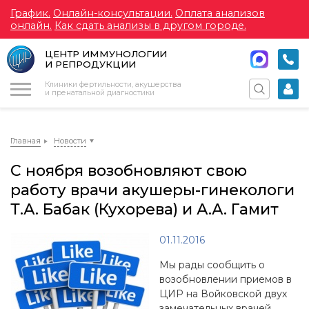
График.
Онлайн-консультации.
Оплата анализов
онлайн.
Как сдать анализы в другом городе.
ЦЕНТР ИММУНОЛОГИИ
И РЕПРОДУКЦИИ
Меню
Клиники фертильности, акушерства
и пренатальной диагностики
Главная
Новости
С ноября возобновляют свою
работу врачи акушеры-гинекологи
Т.А. Бабак (Кухорева) и А.А. Гамит
01.11.2016
Мы рады сообщить о
возобновлении приемов в
ЦИР на Войковской двух
замечательных врачей